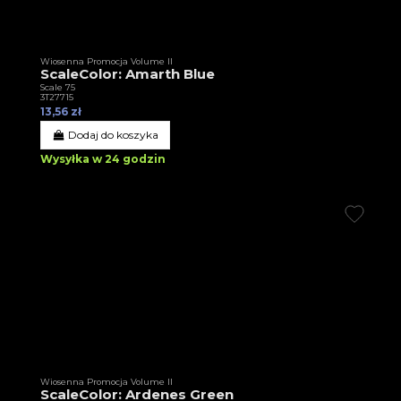
Wiosenna Promocja Volume II
ScaleColor: Amarth Blue
Scale 75
3T27715
13,56 zł
Dodaj do koszyka
Wysyłka w 24 godzin
Wiosenna Promocja Volume II
ScaleColor: Ardenes Green