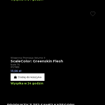
Wiosenna Promocja Volume II
ScaleColor: Greenskin Flesh
Scale 75
3T27833
13,56 zł
Dodaj do koszyka
Wysyłka w 24 godzin
PRODUKTY Z TEJ SAMEJ KATEGORII