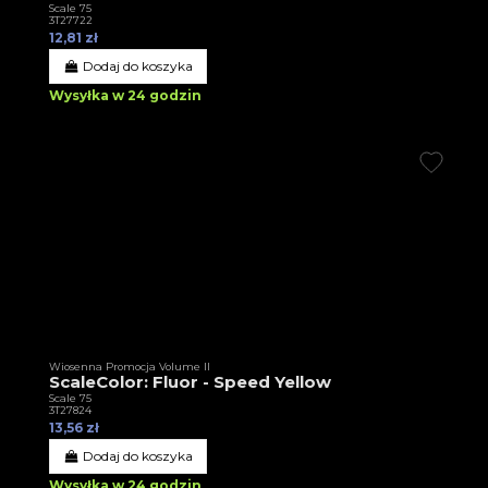
Scale 75
3T27722
12,81 zł
Dodaj do koszyka
Wysyłka w 24 godzin
Wiosenna Promocja Volume II
ScaleColor: Fluor - Speed Yellow
Scale 75
3T27824
13,56 zł
Dodaj do koszyka
Wysyłka w 24 godzin