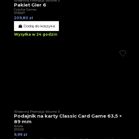
Wiosenna Promocja Volume II
Pakiet Gier 6
Czacha Games
3T35637
209,80 zł
Dodaj do koszyka
Wysyłka w 24 godzin
Wiosenna Promocja Volume II
Podajnik na karty Classic Card Game 63,5 ×
89 mm
3trolle
3T31131
9,99 zł