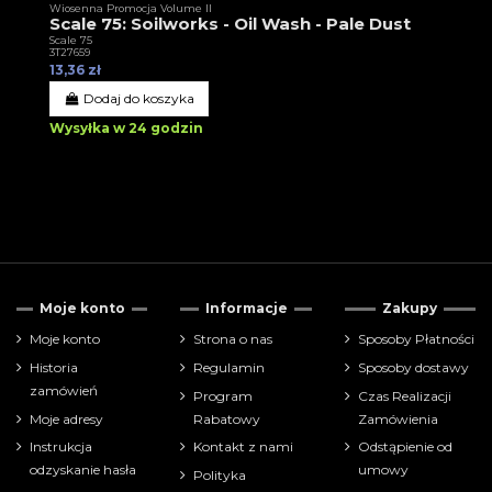
Wiosenna Promocja Volume II
Scale 75: Soilworks - Oil Wash - Pale Dust
Scale 75
3T27659
13,36 zł
Dodaj do koszyka
Wysyłka w 24 godzin
Moje konto
Informacje
Zakupy
Moje konto
Strona o nas
Sposoby Płatności
Historia
Regulamin
Sposoby dostawy
zamówień
Program
Czas Realizacji
Moje adresy
Rabatowy
Zamówienia
Instrukcja
Kontakt z nami
Odstąpienie od
odzyskanie hasła
umowy
Polityka