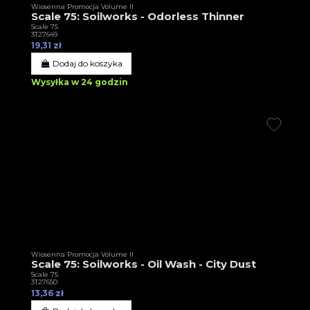
Wiosenna Promocja Volume II
Scale 75: Soilworks - Odorless Thinner
Scale 75
3T27649
19,31 zł
Dodaj do koszyka
Wysyłka w 24 godzin
Wiosenna Promocja Volume II
Scale 75: Soilworks - Oil Wash - City Dust
Scale 75
3T27650
13,36 zł