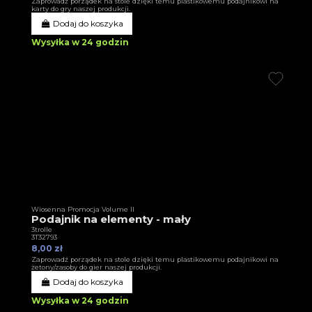
Zaprowadź porządek na stole dzięki temu plastikowemu podajnikowi na
karty do gry naszej produkcji.
Dodaj do koszyka
Wysyłka w 24 godzin
Wiosenna Promocja Volume II
Podajnik na elementy - mały
3trolle
3T32793
8,00 zł
Zaprowadź porządek na stole dzięki temu plastikowemu podajnikowi na
żetony/zasoby do gier naszej produkcji.
Dodaj do koszyka
Wysyłka w 24 godzin