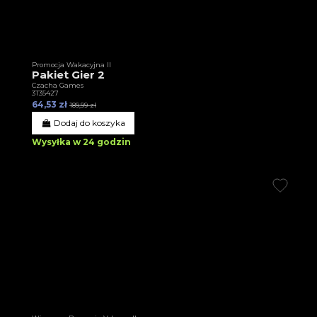
Promocja Wakacyjna II
Pakiet Gier 2
Czacha Games
3T35427
64,53 zł
189,99 zł
Dodaj do koszyka
Wysyłka w 24 godzin