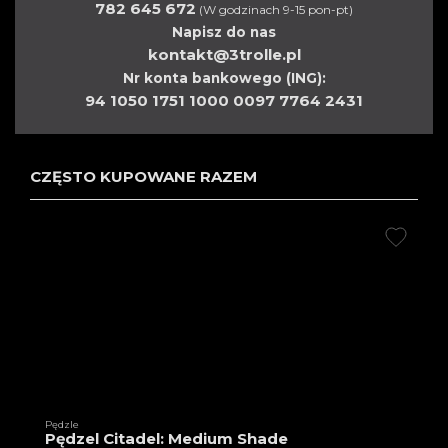
782 645 672
(W godzinach 9-15 pon-pt)
Napisz do nas
kontakt@3trolle.pl
Nr konta bankowego (ING):
94 1050 1751 1000 0097 7764 2431
CZĘSTO KUPOWANE RAZEM
Pędzle
Pędzel Citadel: Medium Shade