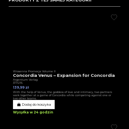
Wiosenna Promocja Volume II
Concordia Venus – Expansion for Concordia
Argentum Verlag
3T11216
139,99 zł
With the help of Venus, the goddess of love and intimacy, two partners
work together at a game of Concordia while competing against one or
two other teams.
Dodaj do koszyka
Wysyłka w 24 godzin