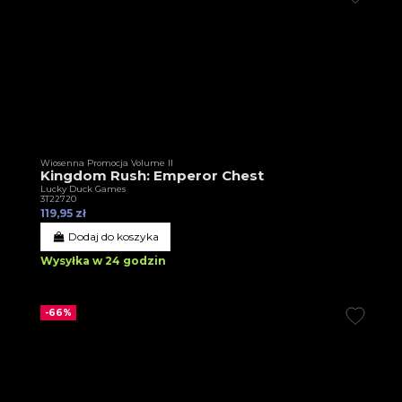
Wiosenna Promocja Volume II
Kingdom Rush: Emperor Chest
Lucky Duck Games
3T22720
119,95 zł
Dodaj do koszyka
Wysyłka w 24 godzin
-66%