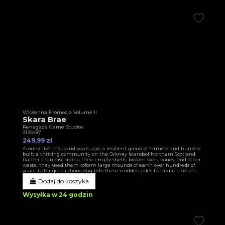
Wiosenna Promocja Volume II
Skara Brae
Renegade Game Studios
3T35487
249,99 zł
Around five thousand years ago, a resilient group of farmers and hunters
built a thriving community on the Orkney Islandsof Northern Scotland.
Rather than discarding their empty shells, broken tools, bones, and other
waste, they used them toform large mounds of earth over hundreds of
years. Later generations dug into these midden piles to create a series...
Dodaj do koszyka
Wysyłka w 24 godzin