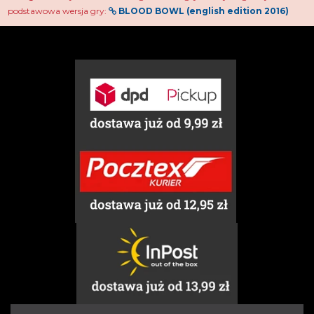
podstawowa wersja gry:
BLOOD BOWL (english edition 2016)