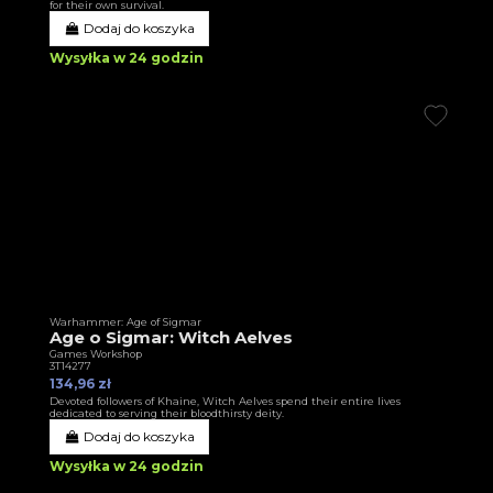
for their own survival.
Dodaj do koszyka
Wysyłka w 24 godzin
Warhammer: Age of Sigmar
Age o Sigmar: Witch Aelves
Games Workshop
3T14277
134,96 zł
Devoted followers of Khaine, Witch Aelves spend their entire lives
dedicated to serving their bloodthirsty deity.
Dodaj do koszyka
Wysyłka w 24 godzin