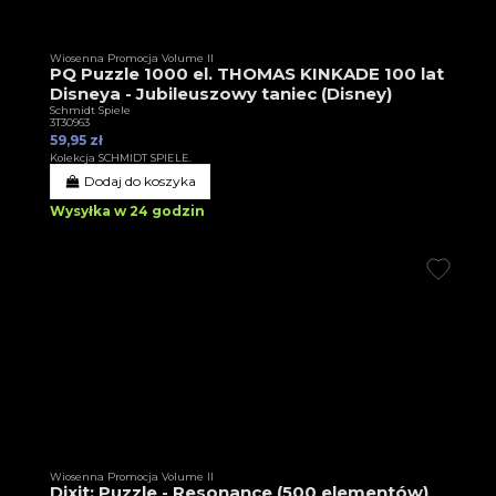
Wiosenna Promocja Volume II
PQ Puzzle 1000 el. THOMAS KINKADE 100 lat
Disneya - Jubileuszowy taniec (Disney)
Schmidt Spiele
3T30963
59,95 zł
Kolekcja SCHMIDT SPIELE.
Dodaj do koszyka
Wysyłka w 24 godzin
Wiosenna Promocja Volume II
Dixit: Puzzle - Resonance (500 elementów)