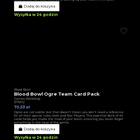
Dodaj do koszyka
Wysyłka w 24 godzin
Blood Bowl
Blood Bowl Ogre Team Card Pack
Games Workshop
3T16512
70,53 zł
Ogres are not subtle, but that doesn't mean you don't need a reference
for all their special rules, stats and Star Players. This essential deck of 44
cards helps you make the most of your team, ensuring you never forget
something in the heat of the game.
Dodaj do koszyka
Wysyłka w 24 godzin