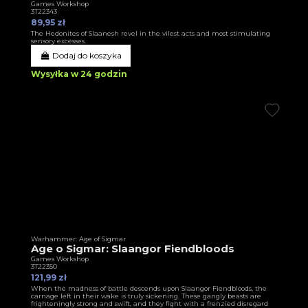
Games Workshop
3T22343
89,95 zł
The Hedonites of Slaanesh revel in the vilest acts and most stimulating
sensory excesses.
Dodaj do koszyka
Wysyłka w 24 godzin
Warhammer: Age of Sigmar
Age o Sigmar: Slaangor Fiendbloods
Games Workshop
3T22350
121,99 zł
When the madness of battle descends upon Slaangor Fiendbloods, the
carnage left in their wake is truly sickening. These gangly beasts are
frighteningly strong and swift, and they fight with a frenzied disregard