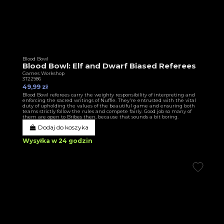
Blood Bowl
Blood Bowl: Elf and Dwarf Biased Referees
Games Workshop
3T22986
49,99 zł
Blood Bowl referees carry the weighty responsibility of interpreting and
enforcing the sacred writings of Nuffle. They're entrusted with the vital
duty of upholding the values of the beautiful game and ensuring both
teams strictly follow the rules and compete fairly. Good job so many of
them are open to Bribes then, because that sounds a bit boring.
Dodaj do koszyka
Wysyłka w 24 godzin