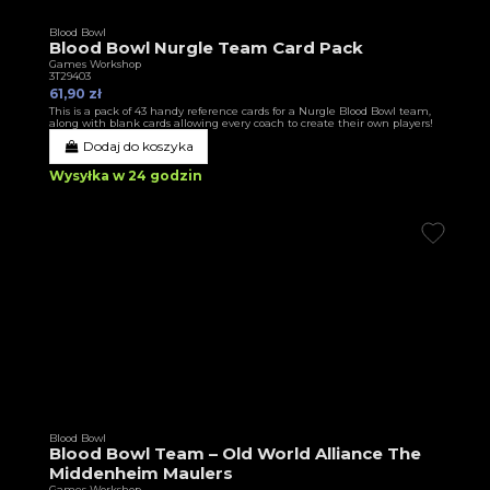
Blood Bowl
Blood Bowl Nurgle Team Card Pack
Games Workshop
3T29403
61,90 zł
This is a pack of 43 handy reference cards for a Nurgle Blood Bowl team,
along with blank cards allowing every coach to create their own players!
Dodaj do koszyka
Wysyłka w 24 godzin
Blood Bowl
Blood Bowl Team – Old World Alliance The
Middenheim Maulers
Games Workshop