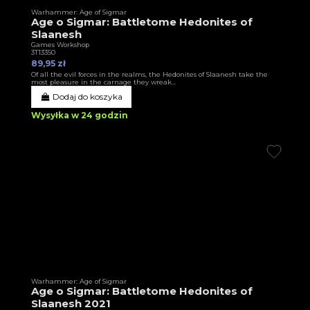
Warhammer: Age of Sigmar
Age o Sigmar: Battletome Hedonites of
Slaanesh
Games Workshop
3T13350
89,95 zł
Of all the evil forces in the realms, the Hedonites of Slaanesh take the
most pleasure in the carnage they wreak…
Dodaj do koszyka
Wysyłka w 24 godzin
Warhammer: Age of Sigmar
Age o Sigmar: Battletome Hedonites of
Slaanesh 2021