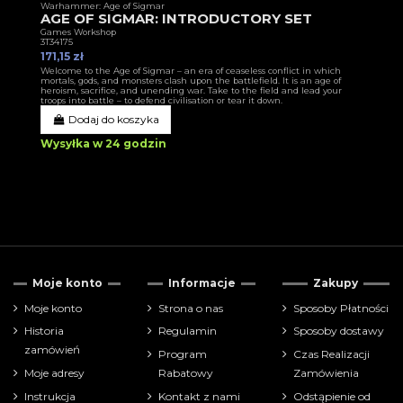
Warhammer: Age of Sigmar
AGE OF SIGMAR: INTRODUCTORY SET
Games Workshop
3T34175
171,15 zł
Welcome to the Age of Sigmar – an era of ceaseless conflict in which
mortals, gods, and monsters clash upon the battlefield. It is an age of
heroism, sacrifice, and unending war. Take to the field and lead your
troops into battle – to defend civilisation or tear it down.
Dodaj do koszyka
Wysyłka w 24 godzin
Moje konto
Informacje
Zakupy
Moje konto
Strona o nas
Sposoby Płatności
Historia
Regulamin
Sposoby dostawy
zamówień
Program
Czas Realizacji
Moje adresy
Rabatowy
Zamówienia
Instrukcja
Kontakt z nami
Odstąpienie od