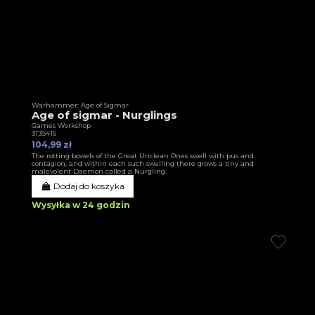
Warhammer: Age of Sigmar
Age of sigmar - Nurglings
Games Workshop
3T35415
104,99 zł
The rotting bowels of the Great Unclean Ones swell with pus and
contagion, and within each such swelling there grows a tiny and
malevolent Daemon called a Nurgling.
Dodaj do koszyka
Wysyłka w 24 godzin