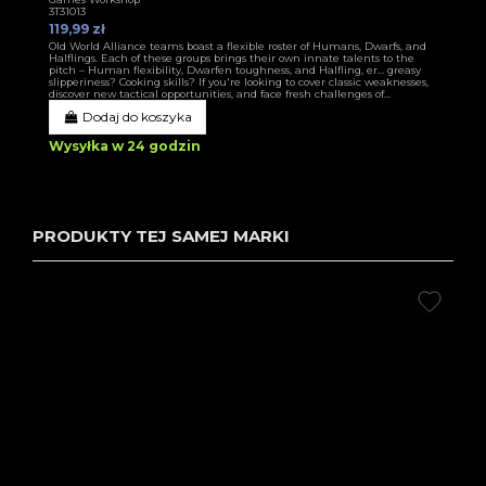
3T31013
119,99 zł
Old World Alliance teams boast a flexible roster of Humans, Dwarfs, and
Halflings. Each of these groups brings their own innate talents to the
pitch – Human flexibility, Dwarfen toughness, and Halfling, er… greasy
slipperiness? Cooking skills? If you're looking to cover classic weaknesses,
discover new tactical opportunities, and face fresh challenges of...
Dodaj do koszyka
Wysyłka w 24 godzin
PRODUKTY TEJ SAMEJ MARKI