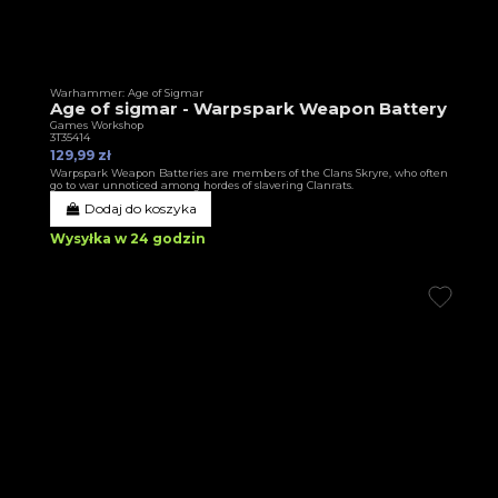
Warhammer: Age of Sigmar
Age of sigmar - Warpspark Weapon Battery
Games Workshop
3T35414
129,99 zł
Warpspark Weapon Batteries are members of the Clans Skryre, who often
go to war unnoticed among hordes of slavering Clanrats.
Dodaj do koszyka
Wysyłka w 24 godzin