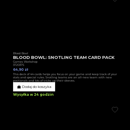
Blood Bowl
BLOOD BOWL: SNOTLING TEAM CARD PACK
Games Workshop
3T20375
64,90 zł
This deck of 44 cards helps you focus on your game and keep track of your
stats and special rules. Snotling teams are an all-new team with new
positionals and lots of tricks up their sleeves.
Dodaj do koszyka
Wysyłka w 24 godzin