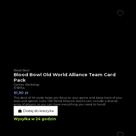
Blood Bowl
Blood Bowl Old World Alliance Team Card
Pack
Games Workshop
3T18764
61,90 zł
This deck of 44 cards helps you focus on your game and keep track of your
stats and special rules. Old World Alliance teams can include a diverse
array of players, so you can have everything you need to hand!
Dodaj do koszyka
Wysyłka w 24 godzin