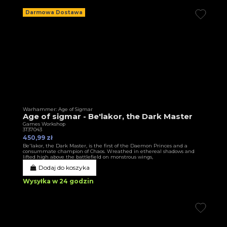
Darmowa Dostawa
Warhammer: Age of Sigmar
Age of sigmar - Be'lakor, the Dark Master
Games Workshop
3T37043
450,99 zł
Be'lakor, the Dark Master, is the first of the Daemon Princes and a
consummate champion of Chaos. Wreathed in ethereal shadows and
lifted high above the battlefield on monstrous wings,
Dodaj do koszyka
Wysyłka w 24 godzin