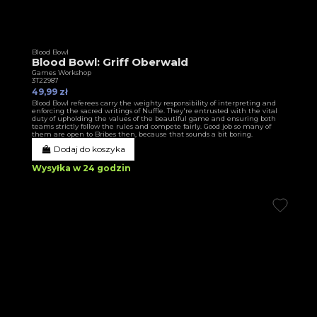
Blood Bowl
Blood Bowl: Griff Oberwald
Games Workshop
3T22987
49,99 zł
Blood Bowl referees carry the weighty responsibility of interpreting and
enforcing the sacred writings of Nuffle. They're entrusted with the vital
duty of upholding the values of the beautiful game and ensuring both
teams strictly follow the rules and compete fairly. Good job so many of
them are open to Bribes then, because that sounds a bit boring.
Dodaj do koszyka
Wysyłka w 24 godzin