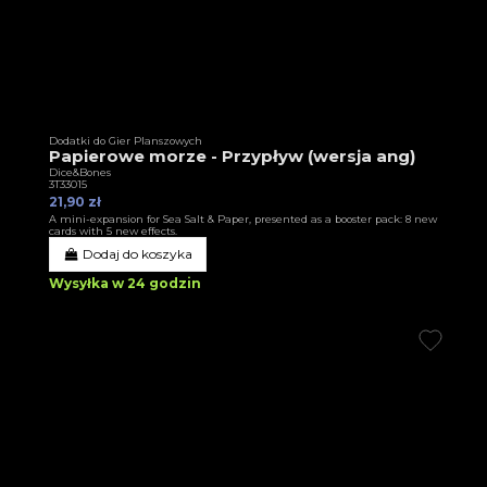
Dodatki do Gier Planszowych
Papierowe morze - Przypływ (wersja ang)
Dice&Bones
3T33015
21,90 zł
A mini-expansion for Sea Salt & Paper, presented as a booster pack: 8 new
cards with 5 new effects.
Dodaj do koszyka
Wysyłka w 24 godzin