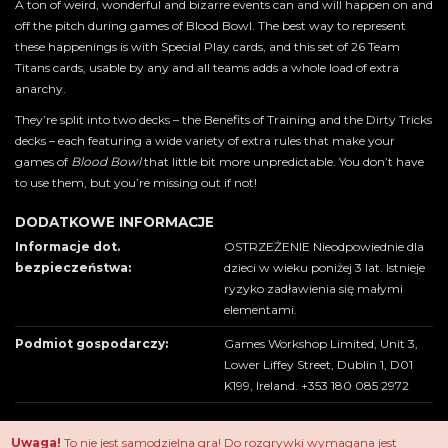
A ton of weird, wonderful and bizarre events can and will happen on and
off the pitch during games of Blood Bowl. The best way to represent
these happenings is with Special Play cards, and this set of 26 Team
Titans cards, usable by any and all teams adds a whole load of extra
anarchy.
They’re split into two decks – the Benefits of Training and the Dirty Tricks
decks – each featuring a wide variety of extra rules that make your
games of
Blood Bowl
that little bit more unpredictable. You don’t have
to use them, but you’re missing out if not!
DODATKOWE INFORMACJE
Informacje dot.
OSTRZEŻENIE Nieodpowiednie dla
bezpieczeństwa:
dzieci w wieku poniżej 3 lat. Istnieje
ryzyko zadławienia się małymi
elementami.
Podmiot gospodarczy:
Games Workshop Limited, Unit 3,
Lower Liffey Street, Dublin 1, D01
K199, Ireland. +353 180 085 2972
Uwaga!
To nie jest samodzielna gra! Do rozgrywki wymagana jest