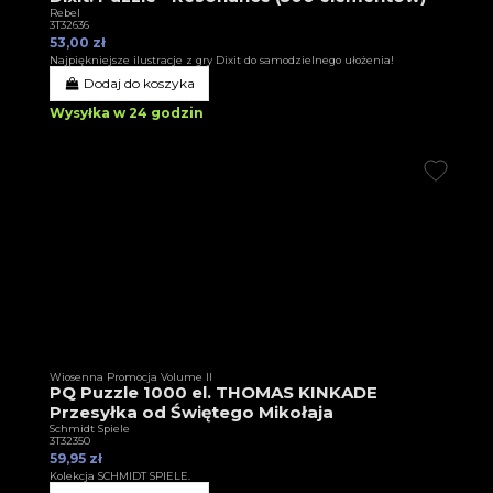
Rebel
3T32636
53,00 zł
Najpiękniejsze ilustracje z gry Dixit do samodzielnego ułożenia!
Dodaj do koszyka
Wysyłka w 24 godzin
Wiosenna Promocja Volume II
PQ Puzzle 1000 el. THOMAS KINKADE
Przesyłka od Świętego Mikołaja
Schmidt Spiele
3T32350
59,95 zł
Kolekcja SCHMIDT SPIELE.