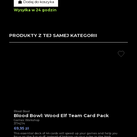
Dodaj do koszyka
Wysyłka w 24 godzin
PRODUKTY Z TEJ SAMEJ KATEGORII
Blood Bowl
Blood Bowl: Wood Elf Team Card Pack
Games Workshop
3T14214
69,95 zł
This essential deck of 44 cards will speed up your games and help you
focus on the fun stuff, instead of looking up your rules in the book.