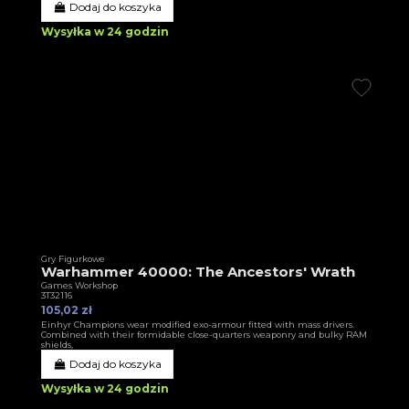
Dodaj do koszyka
Wysyłka w 24 godzin
Gry Figurkowe
Warhammer 40000: The Ancestors' Wrath
Games Workshop
3T32116
105,02 zł
Einhyr Champions wear modified exo-armour fitted with mass drivers.
Combined with their formidable close-quarters weaponry and bulky RAM
shields,
Dodaj do koszyka
Wysyłka w 24 godzin