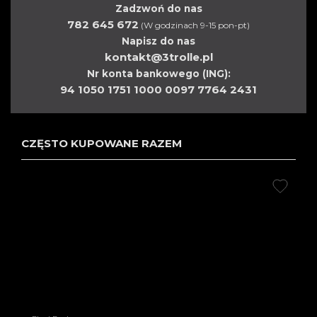
Zadzwoń do nas
782 645 672
(W godzinach 9-15 pon-pt)
Napisz do nas
kontakt@3trolle.pl
Nr konta bankowego (ING):
94 1050 1751 1000 0097 7764 2431
CZĘSTO KUPOWANE RAZEM