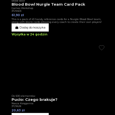
Blood Bowl
Blood Bowl Nurgle Team Card Pack
Games Workshop
3T29403
61,90 zł
This is a pack of 43 handy reference cards for a Nurgle Blood Bowl team,
along with blank cards allowing every coach to create their own players!
Dodaj do koszyka
Wysyłka w 24 godzin
Do 500 elementów
Pucio: Czego brakuje?
Nasza Księgarnia
3T29628
20,63 zł