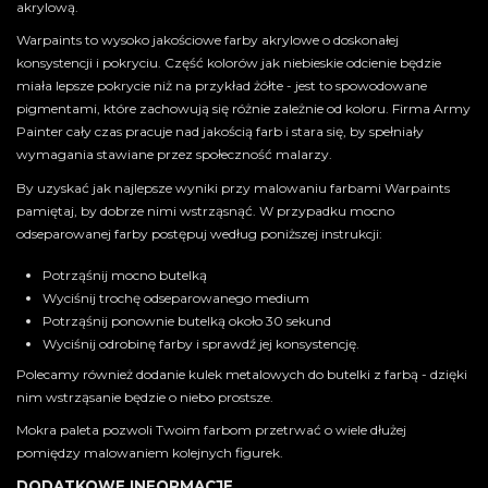
akrylową.
Warpaints to wysoko jakościowe farby akrylowe o doskonałej
konsystencji i pokryciu. Część kolorów jak niebieskie odcienie będzie
miała lepsze pokrycie niż na przykład żółte - jest to spowodowane
pigmentami, które zachowują się różnie zależnie od koloru. Firma Army
Painter cały czas pracuje nad jakością farb i stara się, by spełniały
wymagania stawiane przez społeczność malarzy.
By uzyskać jak najlepsze wyniki przy malowaniu farbami Warpaints
pamiętaj, by dobrze nimi wstrząsnąć. W przypadku mocno
odseparowanej farby postępuj według poniższej instrukcji:
Potrząśnij mocno butelką
Wyciśnij trochę odseparowanego medium
Potrząśnij ponownie butelką około 30 sekund
Wyciśnij odrobinę farby i sprawdź jej konsystencję.
Polecamy również dodanie kulek metalowych do butelki z farbą - dzięki
nim wstrząsanie będzie o niebo prostsze.
Mokra paleta pozwoli Twoim farbom przetrwać o wiele dłużej
pomiędzy malowaniem kolejnych figurek.
DODATKOWE INFORMACJE