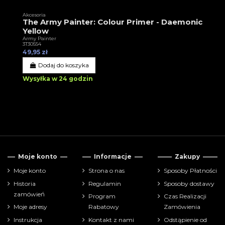
Akcesoria
The Army Painter: Colour Primer - Daemonic
Yellow
Army Painter
3T30554
49,95 zł
Dodaj do koszyka
Wysyłka w 24 godzin
Moje konto
Informacje
Zakupy
Moje konto
Strona o nas
Sposoby Płatności
Historia
Regulamin
Sposoby dostawy
zamówień
Program
Czas Realizacji
Moje adresy
Rabatowy
Zamówienia
Instrukcja
Kontakt z nami
Odstąpienie od