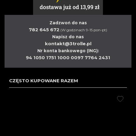
Zadzwoń do nas
782 645 672
(W godzinach 9-15 pon-pt)
Napisz do nas
kontakt@3trolle.pl
Nr konta bankowego (ING):
94 1050 1751 1000 0097 7764 2431
CZĘSTO KUPOWANE RAZEM