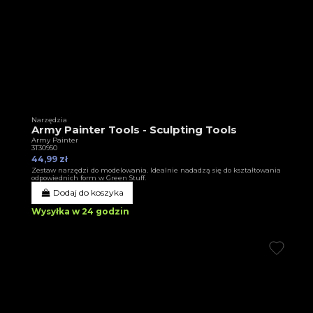
Narzędzia
Army Painter Tools - Sculpting Tools
Army Painter
3T30950
44,99 zł
Zestaw narzędzi do modelowania. Idealnie nadadzą się do kształtowania
odpowiednich form w Green Stuff.
Dodaj do koszyka
Wysyłka w 24 godzin