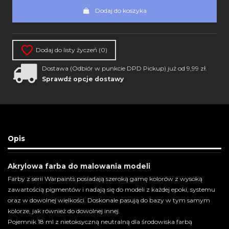
Dodaj do koszyka
Dodaj do listy życzeń (
0
)
Dostawa (Odbiór w punkcie DPD Pickup) już od 9,99 zł.
Sprawdź opcje dostawy
Opis
Akrylowa farba do malowania modeli
Farby z serii Warpaints posiadają szeroką gamę kolorów z wysoką
zawartością pigmentów i nadają się do modeli z każdej epoki, systemu
oraz w dowolnej wielkości. Doskonale pasują do bazy w tym samym
kolorze, jak również do dowolnej innej.
Pojemnik 18 ml z nietoksyczną neutralną dla środowiska farbą