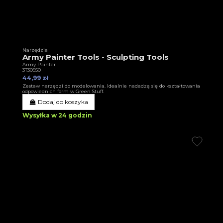
Narzędzia
Army Painter Tools - Sculpting Tools
Army Painter
3T30950
44,99 zł
Zestaw narzędzi do modelowania. Idealnie nadadzą się do kształtowania
odpowiednich form w Green Stuff.
Dodaj do koszyka
Wysyłka w 24 godzin