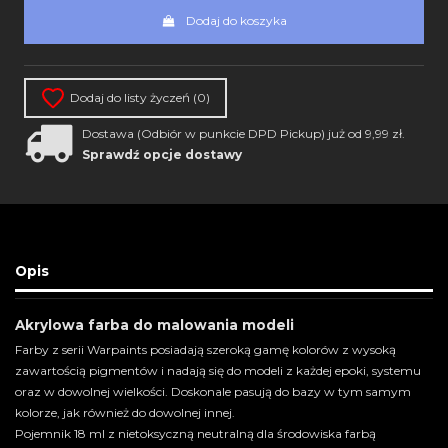
Dodaj do koszyka
Dodaj do listy życzeń (
0
)
Dostawa (Odbiór w punkcie DPD Pickup) już od 9,99 zł.
Sprawdź opcje dostawy
Opis
Akrylowa farba do malowania modeli
Farby z serii Warpaints posiadają szeroką gamę kolorów z wysoką
zawartością pigmentów i nadają się do modeli z każdej epoki, systemu
oraz w dowolnej wielkości. Doskonale pasują do bazy w tym samym
kolorze, jak również do dowolnej innej.
Pojemnik 18 ml z nietoksyczną neutralną dla środowiska farbą