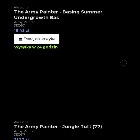
Akcesoria
The Army Painter - Basing Summer
Undergrowth Bas
Army Painter
3T30601
18,43 zł
Dodaj do koszyka
Wysyłka w 24 godzin
Akcesoria
The Army Painter - Jungle Tuft (77)
Army Painter
3T30617
21,27 zł