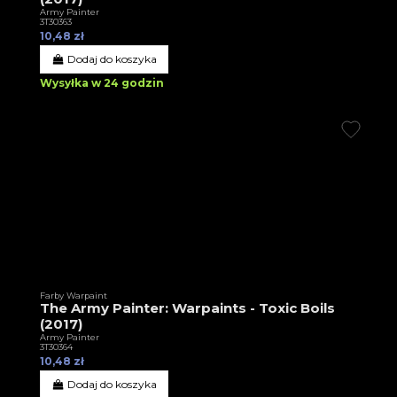
Army Painter
3T30363
10,48 zł
Dodaj do koszyka
Wysyłka w 24 godzin
Farby Warpaint
The Army Painter: Warpaints - Toxic Boils
(2017)
Army Painter
3T30364
10,48 zł
Dodaj do koszyka