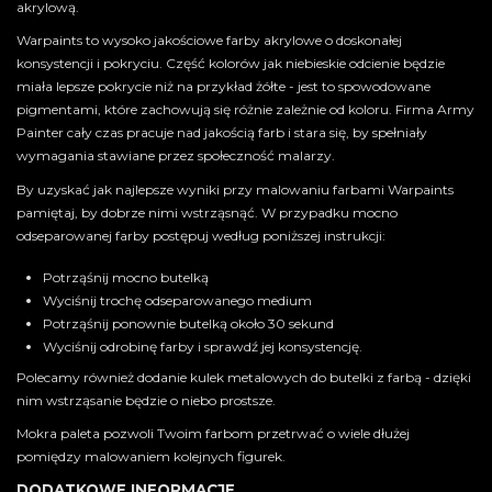
akrylową.
Warpaints to wysoko jakościowe farby akrylowe o doskonałej
konsystencji i pokryciu. Część kolorów jak niebieskie odcienie będzie
miała lepsze pokrycie niż na przykład żółte - jest to spowodowane
pigmentami, które zachowują się różnie zależnie od koloru. Firma Army
Painter cały czas pracuje nad jakością farb i stara się, by spełniały
wymagania stawiane przez społeczność malarzy.
By uzyskać jak najlepsze wyniki przy malowaniu farbami Warpaints
pamiętaj, by dobrze nimi wstrząsnąć. W przypadku mocno
odseparowanej farby postępuj według poniższej instrukcji:
Potrząśnij mocno butelką
Wyciśnij trochę odseparowanego medium
Potrząśnij ponownie butelką około 30 sekund
Wyciśnij odrobinę farby i sprawdź jej konsystencję.
Polecamy również dodanie kulek metalowych do butelki z farbą - dzięki
nim wstrząsanie będzie o niebo prostsze.
Mokra paleta pozwoli Twoim farbom przetrwać o wiele dłużej
pomiędzy malowaniem kolejnych figurek.
DODATKOWE INFORMACJE