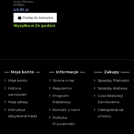
Army Painter
3T30554
49,95 zł
Dodaj do koszyka
Wysyłka w 24 godzin
Moje konto
Informacje
Zakupy
Moje konto
Strona o nas
Sposoby Płatności
Historia
Regulamin
Sposoby dostawy
zamówień
Program
Czas Realizacji
Moje adresy
Rabatowy
Zamówienia
Instrukcja
Kontakt z nami
Odstąpienie od
odzyskanie hasła
umowy
Polityka
Prywatności