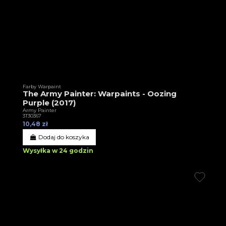
Farby Warpaint
The Army Painter: Warpaints - Oozing
Purple (2017)
Army Painter
3T30367
10,48 zł
Dodaj do koszyka
Wysyłka w 24 godzin