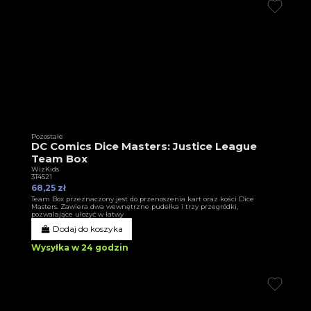
Pozostałe
DC Comics Dice Masters: Justice League
Team Box
WizKids
3T4521
68,25 zł
Team Box przeznaczony jest do przenoszenia kart oraz kości Dice
Masters. Zawiera dwa wewnętrzne pudełka i trzy przegródki,
pozwalające ułożyć w łatwy
Dodaj do koszyka
Wysyłka w 24 godzin