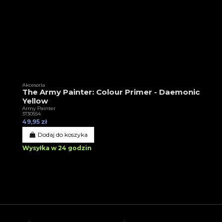
Akcesoria
The Army Painter: Colour Primer - Daemonic
Yellow
Army Painter
3T30554
49,95 zł
Dodaj do koszyka
Wysyłka w 24 godzin