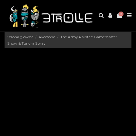
0
Strona główna
Akcesoria
The Army Painter: Gamemaster -
Snow & Tundra Spray