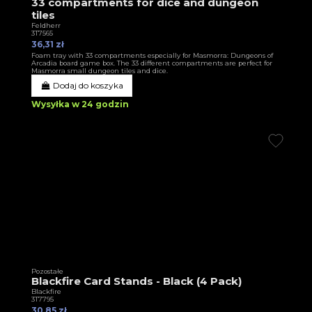
33 compartments for dice and dungeon
tiles
Feldherr
3T7565
36,31 zł
Foam tray with 33 compartments especially for Masmorra: Dungeons of
Arcadia board game box. The 33 different compartments are perfect for
Masmorra small dungeon tiles and dice.
Dodaj do koszyka
Wysyłka w 24 godzin
Pozostałe
Blackfire Card Stands - Black (4 Pack)
Blackfire
3T7795
30,85 zł