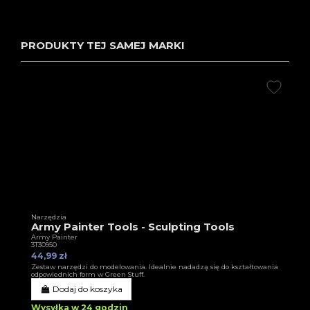
PRODUKTY TEJ SAMEJ MARKI
Narzędzia
Army Painter Tools - Sculpting Tools
Army Painter
3T30950
44,99 zł
Zestaw narzędzi do modelowania. Idealnie nadadzą się do kształtowania
odpowiednich form w Green Stuff.
Dodaj do koszyka
Wysyłka w 24 godzin