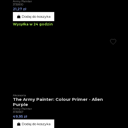
Army Painter
3T30610
21,27 zł
Dodaj do koszyka
Wysyłka w 24 godzin
Akcesoria
The Army Painter: Colour Primer - Alien
Purple
Army Painter
3T30567
49,95 zł
Dodaj do koszyka