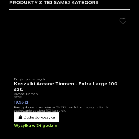
PRODUKTY Z TEJ SAMEJ KATEGORII
Do gier planszowych
Koszulki Arcane Tinmen - Extra Large 100
szt.
Arcane Tinmen
3T1981
19,95 zł
Pasują do kart o rozmiarze 65x100 mm lub mniejszych. Każde
opakowanie zawiera 100 koszulek.
Dodaj do koszyka
Wysyłka w 24 godzin