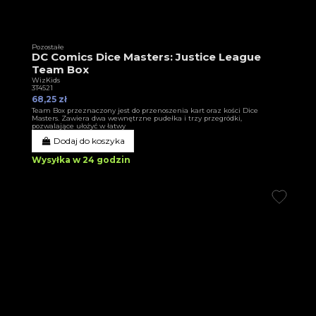
Pozostałe
DC Comics Dice Masters: Justice League
Team Box
WizKids
3T4521
68,25 zł
Team Box przeznaczony jest do przenoszenia kart oraz kości Dice
Masters. Zawiera dwa wewnętrzne pudełka i trzy przegródki,
pozwalające ułożyć w łatwy
Dodaj do koszyka
Wysyłka w 24 godzin