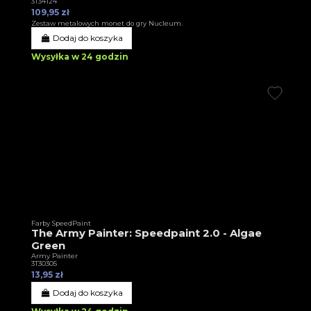
3T34124
109,95 zł
Zestaw metalowych monet do gry Nucleum.
Dodaj do koszyka
Wysyłka w 24 godzin
Farby SpeedPaint
The Army Painter: Speedpaint 2.0 - Algae
Green
Army Painter
3T30305
13,95 zł
Dodaj do koszyka