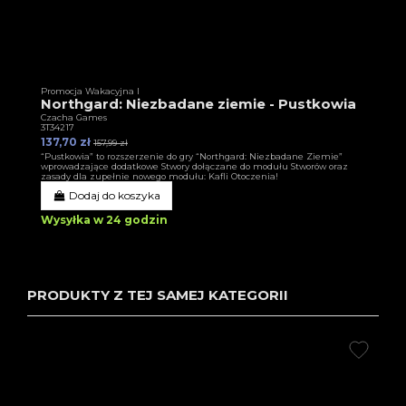
Promocja Wakacyjna I
Northgard: Niezbadane ziemie - Pustkowia
Czacha Games
3T34217
137,70 zł
157,99 zł
“Pustkowia” to rozszerzenie do gry “Northgard: Niezbadane Ziemie”
wprowadzające dodatkowe Stwory dołączane do modułu Stworów oraz
zasady dla zupełnie nowego modułu: Kafli Otoczenia!
Dodaj do koszyka
Wysyłka w 24 godzin
PRODUKTY Z TEJ SAMEJ KATEGORII