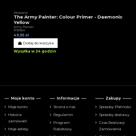
Akcesoria
The Army Painter: Colour Primer - Daemonic
Yellow
Army Painter
3T30554
49,95 zł
Dodaj do koszyka
Wysyłka w 24 godzin
Moje konto
Informacje
Zakupy
Moje konto
Strona o nas
Sposoby Płatności
Historia
Regulamin
Sposoby dostawy
zamówień
Program
Czas Realizacji
Moje adresy
Rabatowy
Zamówienia