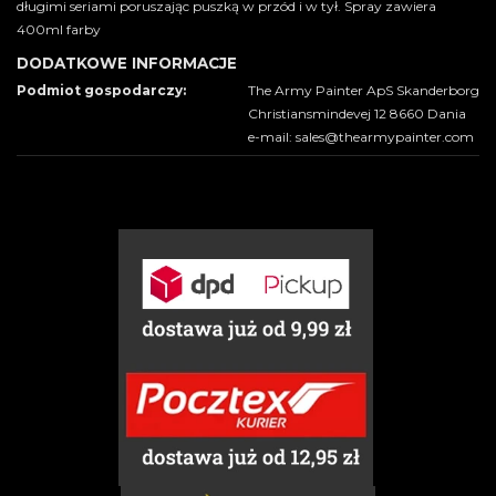
długimi seriami poruszając puszką w przód i w tył. Spray zawiera
400ml farby
DODATKOWE INFORMACJE
Podmiot gospodarczy:
The Army Painter ApS Skanderborg
Christiansmindevej 12 8660 Dania
e-mail: sales@thearmypainter.com