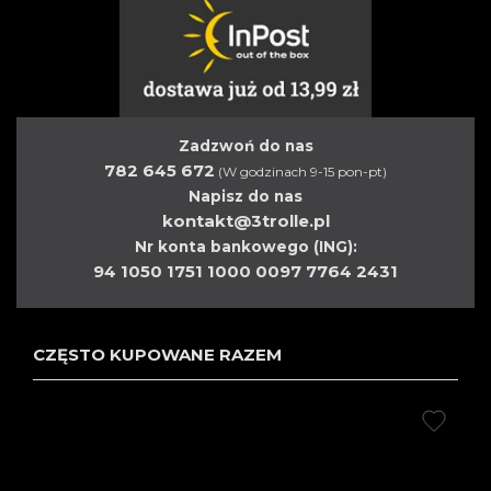
Zadzwoń do nas
782 645 672
(W godzinach 9-15 pon-pt)
Napisz do nas
kontakt@3trolle.pl
Nr konta bankowego (ING):
94 1050 1751 1000 0097 7764 2431
CZĘSTO KUPOWANE RAZEM