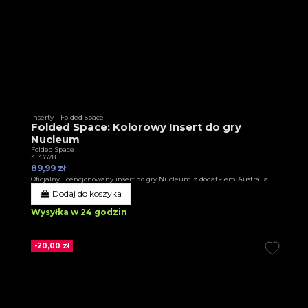
Inserty - Folded Space
Folded Space: Kolorowy Insert do gry
Nucleum
Folded Space
3T33678
89,99 zł
Oficjalny licencjonowany insert do gry Nucleum z dodatkiem Australia
Dodaj do koszyka
Wysyłka w 24 godzin
-20,00 zł