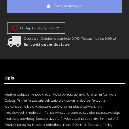
Dodaj do koszyka
Dodaj do listy życzeń (
0
)
Dostawa (Odbiór w punkcie DPD Pickup) już od 9,99 zł.
Sprawdź opcje dostawy
Opis
Idealne połączenie podkładu i kolorowego sprayu. Unikalna formuła
Colour Primer'a została tak zaprojektowana aby perfekcyjne
wykończenie było widoczne zarówno na plastikowych, jak i
metalowych modelach. Farba wysycha bardzo szybko pozostawiając
matową powłokę. Sposób użycia: 1. Wstrząsaj przez min. 1 minutę. 2.
Rozpyl farbę na model z odległości max. 20cm. 3. Rozpylaj farbę