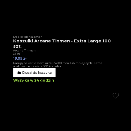
Do gier planszowych
Koszulki Arcane Tinmen - Extra Large 100
szt.
Arcane Tinmen
3T1981
19,95 zł
Pasują do kart o rozmiarze 65x100 mm lub mniejszych. Każde
opakowanie zawiera 100 koszulek.
Dodaj do koszyka
Wysyłka w 24 godzin