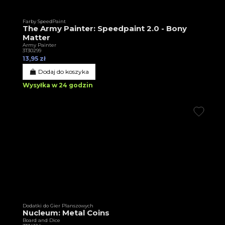
Farby SpeedPaint
The Army Painter: Speedpaint 2.0 - Bony
Matter
Army Painter
3T30299
13,95 zł
Dodaj do koszyka
Wysyłka w 24 godzin
Dodatki do Gier Planszowych
Nucleum: Metal Coins
Board and Dice