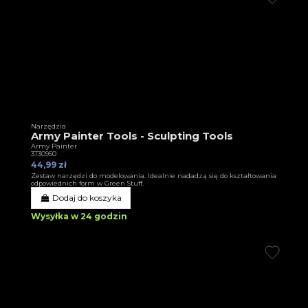
Narzędzia
Army Painter Tools - Sculpting Tools
Army Painter
3T30950
44,99 zł
Zestaw narzędzi do modelowania. Idealnie nadadzą się do kształtowania
odpowiednich form w Green Stuff.
Dodaj do koszyka
Wysyłka w 24 godzin