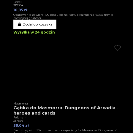
Rebel
3T7104
10,95 zł
Opakowanie zawiera 100 koszulek na karty o rozmiarze 43x65 mm o
podwójnej grubości.
Dodaj do koszyka
Wysyłka w 24 godzin
Masmorra
Gąbka do Masmorra: Dungeons of Arcadia -
heroes and cards
Feldherr
3T7564
39,04 zł
Foam tray with 10 compartments especially for Masmorra: Dungeons of