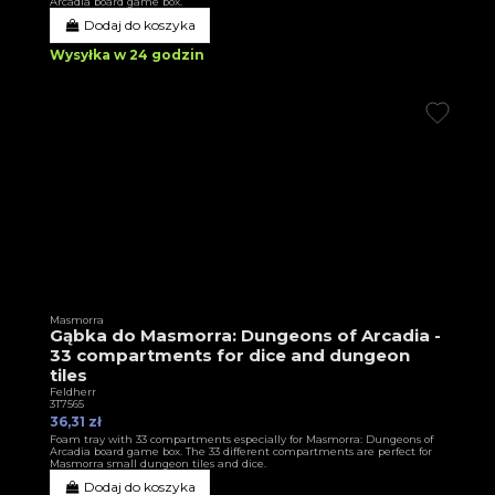
Arcadia board game box.
Dodaj do koszyka
Wysyłka w 24 godzin
Masmorra
Gąbka do Masmorra: Dungeons of Arcadia -
33 compartments for dice and dungeon
tiles
Feldherr
3T7565
36,31 zł
Foam tray with 33 compartments especially for Masmorra: Dungeons of
Arcadia board game box. The 33 different compartments are perfect for
Masmorra small dungeon tiles and dice.
Dodaj do koszyka