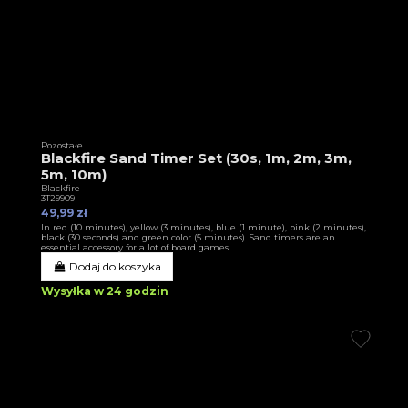
Pozostałe
Blackfire Sand Timer Set (30s, 1m, 2m, 3m,
5m, 10m)
Blackfire
3T29909
49,99 zł
In red (10 minutes), yellow (3 minutes), blue (1 minute), pink (2 minutes),
black (30 seconds) and green color (5 minutes). Sand timers are an
essential accessory for a lot of board games.
Dodaj do koszyka
Wysyłka w 24 godzin