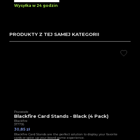
Wysyłka w 24 godzin
PRODUKTY Z TEJ SAMEJ KATEGORII
Pozostałe
Blackfire Card Stands - Black (4 Pack)
Blackfire
3T7795
30,85 zł
Blackfire Card Stands are the perfect solution to display your favorite
cards or spice up your board game experience.