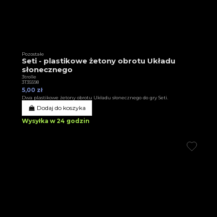
Pozostałe
Seti - plastikowe żetony obrotu Układu
słonecznego
3trolle
3T35598
5,00 zł
Dwa plastikowe żetony obrotu Układu słonecznego do gry Seti.
Dodaj do koszyka
Wysyłka w 24 godzin