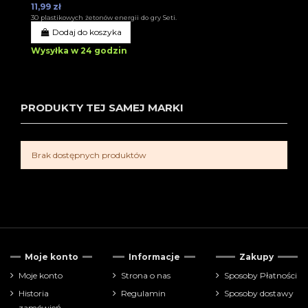
11,99 zł
30 plastikowych żetonów energii do gry Seti.
Dodaj do koszyka
Wysyłka w 24 godzin
PRODUKTY TEJ SAMEJ MARKI
Brak dostępnych produktów
Moje konto
Informacje
Zakupy
Moje konto
Strona o nas
Sposoby Płatności
Historia
Regulamin
Sposoby dostawy
zamówień