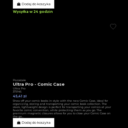
Dodaj do koszyka
Wysyłka w 24 godzin
Pozostałe
Ultra Pro - Comic Case
Ultra Pro
3T9146
45,41 zł
Show off your comic books in style with the new Comic Case, ideal for
organizing, storing and transporting your comic book collection. The
sleek, lightweight design is perfect for transporting your comics at your
favorite comic convention, while protecting them as you go. The
premium magnetic closures allows for you to close your Comic Case on
the go...
Dodaj do koszyka