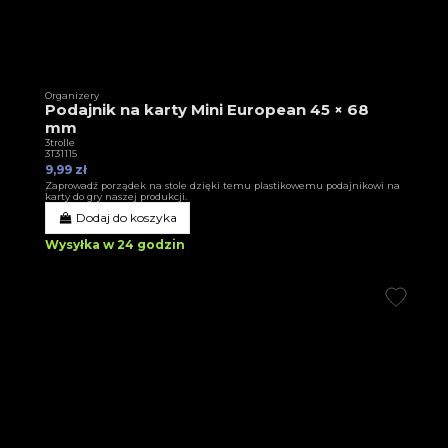
Organizery
Podajnik na karty Mini European 45 × 68
mm
3trolle
3T31115
9,99 zł
Zaprowadź porządek na stole dzięki temu plastikowemu podajnikowi na
karty do gry naszej produkcji.
Dodaj do koszyka
Wysyłka w 24 godzin