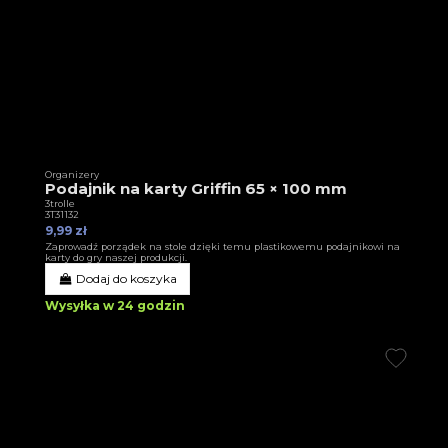
Organizery
Podajnik na karty Griffin 65 × 100 mm
3trolle
3T31132
9,99 zł
Zaprowadź porządek na stole dzięki temu plastikowemu podajnikowi na
karty do gry naszej produkcji.
Dodaj do koszyka
Wysyłka w 24 godzin