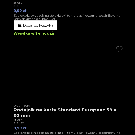
3trolle
3T31115
9,99 zł
Zaprowadź porządek na stole dzięki temu plastikowemu podajnikowi na
karty do gry naszej produkcji.
Dodaj do koszyka
Wysyłka w 24 godzin
Organizery
Podajnik na karty Standard European 59 ×
92 mm
3trolle
3T31130
9,99 zł
Zaprowadź porządek na stole dzięki temu plastikowemu podajnikowi na