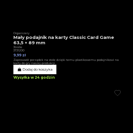
Organizery
Mały podajnik na karty Classic Card Game
63,5 × 89 mm
3trolle
3T31200
9,99 zł
Zaprowadź porządek na stole dzięki temu plastikowemu podajnikowi na
karty do gry naszej produkcji.
Dodaj do koszyka
Wysyłka w 24 godzin