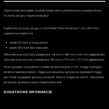
Zaprowadź porządek na stole dzięki temu plastikowemu podajnikowi
na karty do gry naszej produkcji.
Pojemnik na karty do gry w formacie "Mini American" (41 x 63 mm)
zapewnia miejsce na:
około 70 kart w koszulkach
około 130 kart bez koszulek
Wewnętrzne wymiary podajnika 46 mm x 68 mm x 25 mm głębokości
Zewnętrzne wymiary podajnika 98 mm x 70 mm x 27 mm głębokości
W przypadku wszystkich modeli drukowanych w 3D, mogą wystąpić
drobne niedoskonałości. Zdjęcia produktów są tylko przykładami tego,
jak może wyglądać gotowy produkt. Kolory mogą się różnić. Wszystkie
produkty są dostarczane niepomalowane.
DODATKOWE INFORMACJE