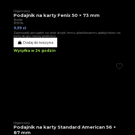
Organizery
Podajnik na karty Fenix 50 × 73 mm
3trolle
3T31116
9,99 zł
Zaprowadź porządek na stole dzięki temu plastikowemu podajnikowi na
karty do gry naszej produkcji.
Dodaj do koszyka
Wysyłka w 24 godzin
Organizery
Podajnik na karty Standard American 56 ×
87 mm