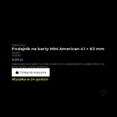
Organizery
Podajnik na karty Mini American 41 × 63 mm
3trolle
3T31097
9,99 zł
Zaprowadź porządek na stole dzięki temu plastikowemu podajnikowi na
karty do gry naszej produkcji.
Dodaj do koszyka
Wysyłka w 24 godzin