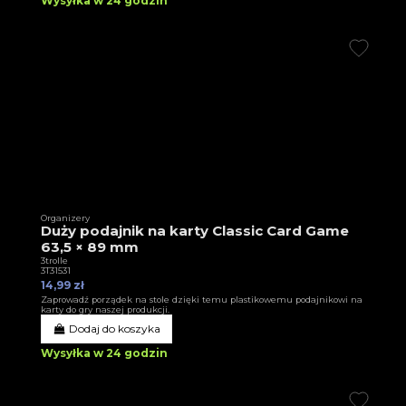
Wysyłka w 24 godzin
Organizery
Duży podajnik na karty Classic Card Game
63,5 × 89 mm
3trolle
3T31531
14,99 zł
Zaprowadź porządek na stole dzięki temu plastikowemu podajnikowi na
karty do gry naszej produkcji.
Dodaj do koszyka
Wysyłka w 24 godzin