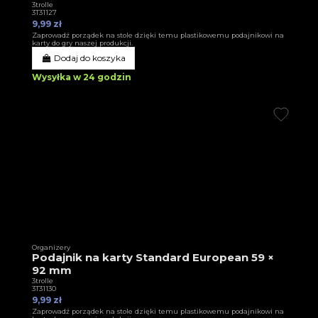
3trolle
3T31127
9,99 zł
Zaprowadź porządek na stole dzięki temu plastikowemu podajnikowi na
karty do gry naszej produkcji.
Dodaj do koszyka
Wysyłka w 24 godzin
Organizery
Podajnik na karty Standard European 59 ×
92 mm
3trolle
3T31130
9,99 zł
Zaprowadź porządek na stole dzięki temu plastikowemu podajnikowi na