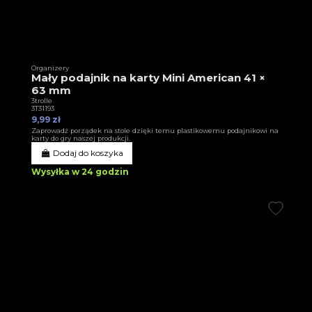
Organizery
Mały podajnik na karty Mini American 41 ×
63 mm
3trolle
3T31193
9,99 zł
Zaprowadź porządek na stole dzięki temu plastikowemu podajnikowi na
karty do gry naszej produkcji.
Dodaj do koszyka
Wysyłka w 24 godzin