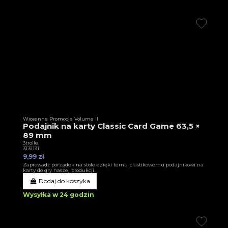
Wiosenna Promocja Volume II
Podajnik na karty Classic Card Game 63,5 ×
89 mm
3trolle
3T31131
9,99 zł
Zaprowadź porządek na stole dzięki temu plastikowemu podajnikowi na
karty do gry naszej produkcji.
Dodaj do koszyka
Wysyłka w 24 godzin