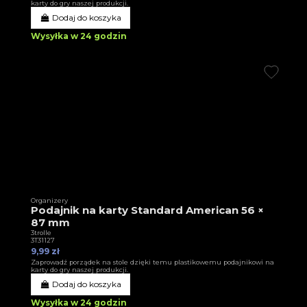
karty do gry naszej produkcji.
Dodaj do koszyka
Wysyłka w 24 godzin
Organizery
Podajnik na karty Standard American 56 ×
87 mm
3trolle
3T31127
9,99 zł
Zaprowadź porządek na stole dzięki temu plastikowemu podajnikowi na
karty do gry naszej produkcji.
Dodaj do koszyka
Wysyłka w 24 godzin