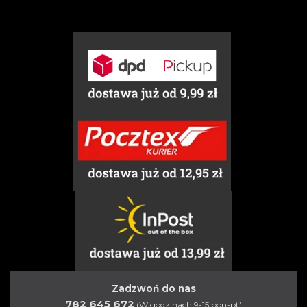
Zadzwoń do nas
782 645 672
(W godzinach 9-15 pon-pt)