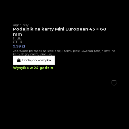
Organizery
Podajnik na karty Mini European 45 × 68
mm
3trolle
3T31115
9,99 zł
Zaprowadź porządek na stole dzięki temu plastikowemu podajnikowi na
karty do gry naszej produkcji.
Dodaj do koszyka
Wysyłka w 24 godzin