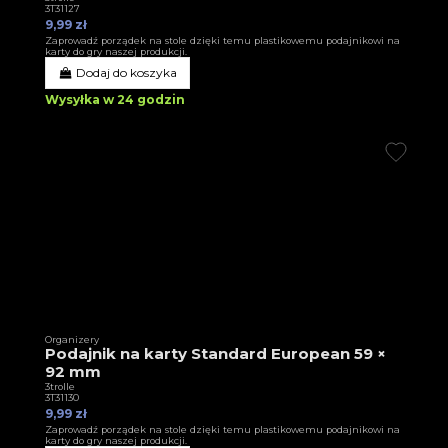
3T31127
9,99 zł
Zaprowadź porządek na stole dzięki temu plastikowemu podajnikowi na
karty do gry naszej produkcji.
Dodaj do koszyka
Wysyłka w 24 godzin
Organizery
Podajnik na karty Standard European 59 ×
92 mm
3trolle
3T31130
9,99 zł
Zaprowadź porządek na stole dzięki temu plastikowemu podajnikowi na
karty do gry naszej produkcji.