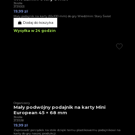
3trolle
3T31003
19,99 zł
Mały podajnik na karty (65x100 mm) do gry Wiedźmin: Stary Świat
Dodaj do koszyka
Wysyłka w 24 godzin
Organizery
Mały podwójny podajnik na karty Mini
European 45 × 68 mm
3trolle
3T31518
19,99 zł
Zaprowadź porządek na stole dzięki temu plastikowemu podajnikowi na
karty do gry naszej produkcji.