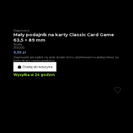
Organizery
Mały podajnik na karty Classic Card Game
63,5 × 89 mm
3trolle
3T31200
9,99 zł
Zaprowadź porządek na stole dzięki temu plastikowemu podajnikowi na
karty do gry naszej produkcji.
Dodaj do koszyka
Wysyłka w 24 godzin