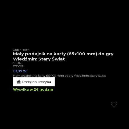
Organizery
Mały podajnik na karty (65x100 mm) do gry
Wiedźmin: Stary Świat
3trolle
3T31003
19,99 zł
Mały podajnik na karty (65x100 mm) do gry Wiedźmin: Stary Świat
Dodaj do koszyka
Wysyłka w 24 godzin