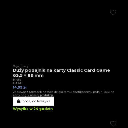
Organizery
Duży podajnik na karty Classic Card Game
63,5 × 89 mm
3trolle
3T31531
14,99 zł
Zaprowadź porządek na stole dzięki temu plastikowemu podajnikowi na
karty do gry naszej produkcji.
Dodaj do koszyka
Wysyłka w 24 godzin