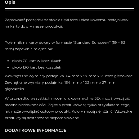
Opis
Zaprowadź porządek na stole dzięki temu plastikowemu podajnikowi
na karty do gry naszej produkcji.
Pojemnik na karty do gry w formacie "Standard European" (59 × 92
mm) zapewnia miejsce na:
około 70 kart w koszulkach
około 130 kart bez koszulek
Wewnętrzne wymiary podajnika 64 mm x 97 mm x 25 mm głębokości
Zewnętrzne wymiary podajnika 134 mm x 102 mm x 27 mm
głębokości
W przypadku wszystkich modeli drukowanych w 3D, mogą wystąpić
drobne niedoskonałości. Zdjęcia produktów są tylko przykładami tego,
jak może wyglądać gotowy produkt. Kolory mogą się różnić. Wszystkie
produkty są dostarczane niepomalowane.
DODATKOWE INFORMACJE