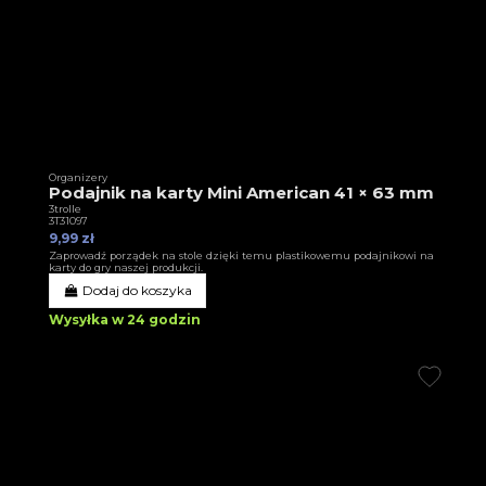
Organizery
Podajnik na karty Mini American 41 × 63 mm
3trolle
3T31097
9,99 zł
Zaprowadź porządek na stole dzięki temu plastikowemu podajnikowi na
karty do gry naszej produkcji.
Dodaj do koszyka
Wysyłka w 24 godzin