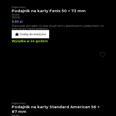
Organizery
Podajnik na karty Fenix 50 × 73 mm
3trolle
3T31116
9,99 zł
Zaprowadź porządek na stole dzięki temu plastikowemu podajnikowi na
karty do gry naszej produkcji.
Dodaj do koszyka
Wysyłka w 24 godzin
Organizery
Podajnik na karty Standard American 56 ×
87 mm
3trolle