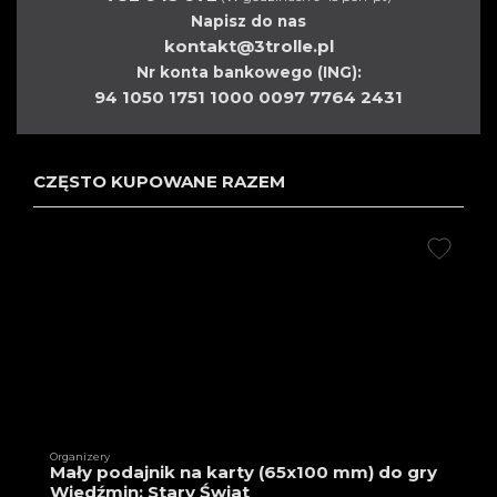
Napisz do nas
kontakt@3trolle.pl
Nr konta bankowego (ING):
94 1050 1751 1000 0097 7764 2431
CZĘSTO KUPOWANE RAZEM
Organizery
Mały podajnik na karty (65x100 mm) do gry
Wiedźmin: Stary Świat