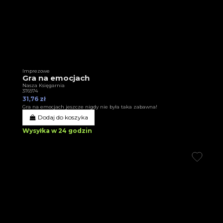
Imprezowe
Gra na emocjach
Nasza Księgarnia
3T6974
31,76 zł
Gra na emocjach jeszcze nigdy nie była taka zabawna!
Dodaj do koszyka
Wysyłka w 24 godzin