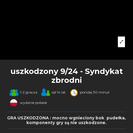
uszkodzony 9/24 - Syndykat
zbrodni
1-2 gracza
od 14 lat
poniżej 30 minut
wydanie polskie
GRA USZKODZONA : mocno wgnieciony bok pudełka,
komponenty gry są nie uszkodzone.