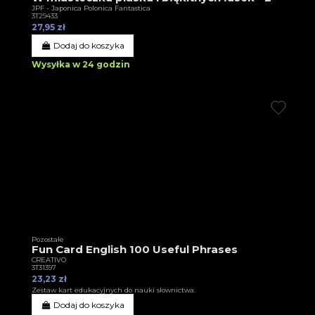
JPF - Japonica Polonica Fantastica
3T29433
27,95 zł
Dodaj do koszyka
Wysyłka w 24 godzin
Pozostałe
Fun Card English 100 Useful Phrases
CREATIVO
3T31397
23,23 zł
Zestaw kart edukacyjnych do nauki słownictwa.
Dodaj do koszyka