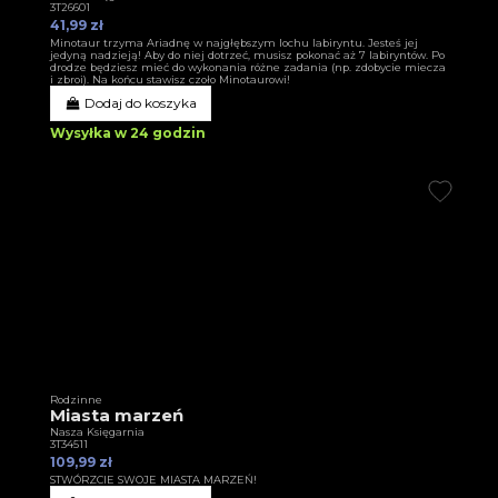
3T26601
41,99 zł
Minotaur trzyma Ariadnę w najgłębszym lochu labiryntu. Jesteś jej
jedyną nadzieją! Aby do niej dotrzeć, musisz pokonać aż 7 labiryntów. Po
drodze będziesz mieć do wykonania różne zadania (np. zdobycie miecza
i zbroi). Na końcu stawisz czoło Minotaurowi!
Dodaj do koszyka
Wysyłka w 24 godzin
Rodzinne
Miasta marzeń
Nasza Księgarnia
3T34511
109,99 zł
STWÓRZCIE SWOJE MIASTA MARZEŃ!