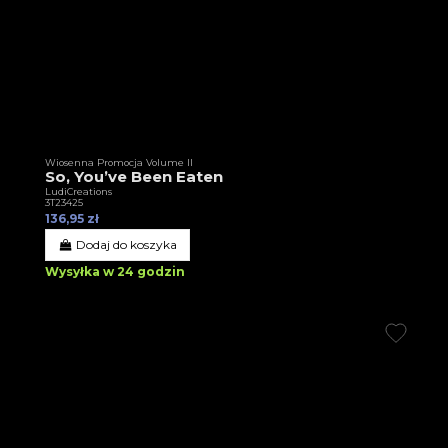
Wiosenna Promocja Volume II
So, You’ve Been Eaten
LudiCreations
3T23425
136,95 zł
Dodaj do koszyka
Wysyłka w 24 godzin