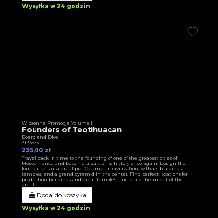
Wysyłka w 24 godzin
Wiosenna Promocja Volume II
Founders of Teotihuacan
Board and Dice
3T33933
235,00 zł
Travel back in time to the founding of one of the greatest cities of
Mesoamerica and become a part of its history once again. Design the
foundations of a great pre-Columbian civilization, with its buildings,
temples, and a grand pyramid in the center. Find perfect locations for
production buildings and great temples, and build the might of the
great...
Dodaj do koszyka
Wysyłka w 24 godzin