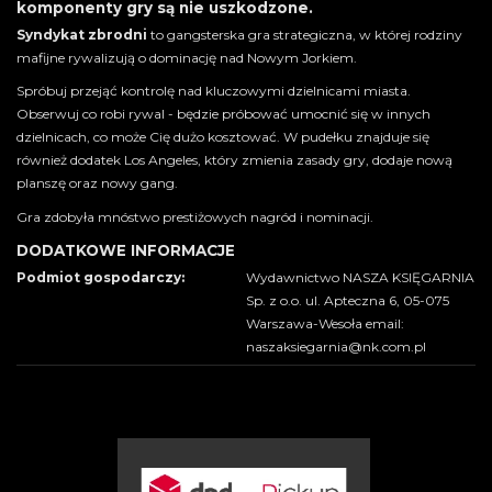
komponenty gry są nie uszkodzone.
Syndykat zbrodni
to gangsterska gra strategiczna, w której rodziny
mafijne rywalizują o dominację nad Nowym Jorkiem.
Spróbuj przejąć kontrolę nad kluczowymi dzielnicami miasta.
Obserwuj co robi rywal - będzie próbować umocnić się w innych
dzielnicach, co może Cię dużo kosztować. W pudełku znajduje się
również dodatek Los Angeles, który zmienia zasady gry, dodaje nową
planszę oraz nowy gang.
Gra zdobyła mnóstwo prestiżowych nagród i nominacji.
DODATKOWE INFORMACJE
Podmiot gospodarczy:
Wydawnictwo NASZA KSIĘGARNIA
Sp. z o.o. ul. Apteczna 6, 05-075
Warszawa-Wesoła email:
naszaksiegarnia@nk.com.pl