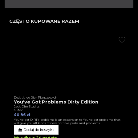
CZĘSTO KUPOWANE RAZEM
Dodatki do Gier Planszowych
You've Got Problems Dirty Edition
Jack Dire Studios
3T8954
40,86 zł
You've got DIRTY problems is an expansion to You've got problems that
will give you all kinds of new horrible perks and problems.
Dodaj do koszyka
Wysyłka w 24 godzin