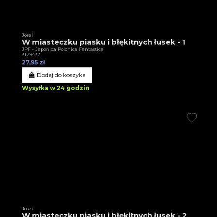
Josei
W miasteczku piasku i błękitnych łusek - 1
JPF - Japonica Polonica Fantastica
3T29432
27,95 zł
Dodaj do koszyka
Wysyłka w 24 godzin
Josei
W miasteczku piasku i błękitnych łusek - 2