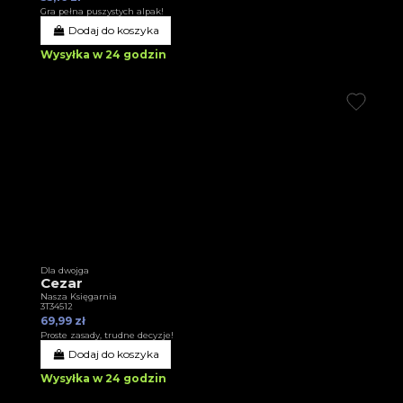
Gra pełna puszystych alpak!
Dodaj do koszyka
Wysyłka w 24 godzin
Dla dwojga
Cezar
Nasza Księgarnia
3T34512
69,99 zł
Proste zasady, trudne decyzje!
Dodaj do koszyka
Wysyłka w 24 godzin