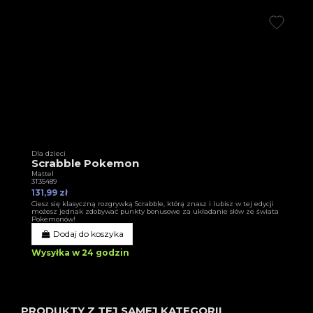
Dla dzieci
Scrabble Pokemon
Mattel
3T35489
131,99 zł
Ciesz się klasyczną rozgrywką Scrabble, którą znasz i lubisz w tej edycji
możesz jednak zdobywać punkty bonusowe za układanie słów ze świata
Pokemonów!
Dodaj do koszyka
Wysyłka w 24 godzin
PRODUKTY Z TEJ SAMEJ KATEGORII