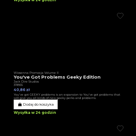
Wiosenna Promocja Volume II
You've Got Problems Geeky Edition
Jack Dire Studios
3T8955
40,86 zł
You've got GEEKY problems is an expansion to You've got problems that
will give you all kinds of new geeky perks and problems.
Dodaj do koszyka
Wysyłka w 24 godzin