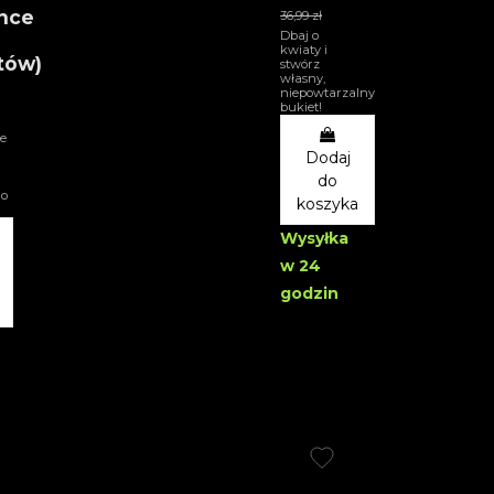
nce
36,99 zł
Dbaj o
kwiaty i
tów)
stwórz
własny,
niepowtarzalny
bukiet!
e
Dodaj
do
go
koszyka
Wysyłka
w 24
godzin