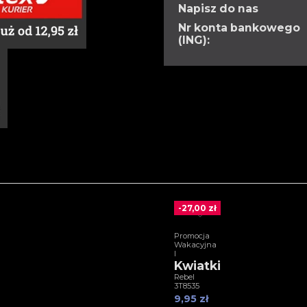
Napisz do nas
Nr konta bankowego
(ING):
-27,00 zł
Promocja
Wakacyjna
I
Kwiatki
Rebel
3T8535
9,95 zł