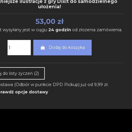
niejsze ilustracje z gry Dixit do samodzielnego
ułożenia!
53,00 zł
t wysyłany jest w ciągu
24 godzin
od złożenia zamówienia.
Dodaj do koszyka
 do listy życzeń (
2
)
stawa (Odbiór w punkcie DPD Pickup) już od 9,99 zł.
rawdź opcje dostawy