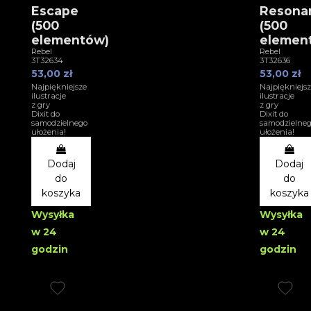
Escape
Resona
(500
(500
elementów)
elemen
Rebel
Rebel
3T32634
3T32636
53,00 zł
53,00 zł
Najpiękniejsze
Najpiękniejsz
ilustracje
ilustracje
z gry
z gry
Dixit do
Dixit do
samodzielnego
samodzielne
ułożenia!
ułożenia!
Dodaj
Dodaj
do
do
koszyka
koszyka
Wysyłka
Wysyłka
w 24
w 24
godzin
godzin