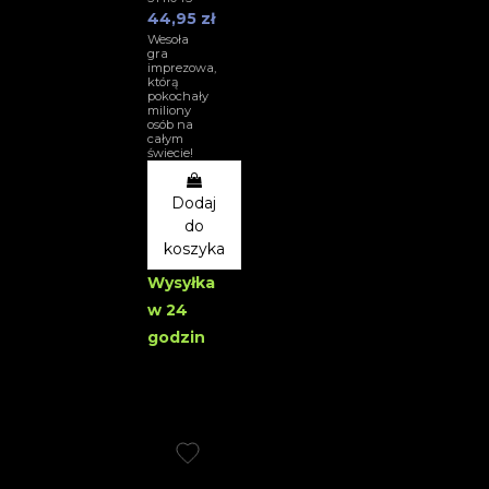
44,95 zł
Wesoła
gra
imprezowa,
którą
pokochały
miliony
osób na
całym
świecie!
Dodaj
do
koszyka
Wysyłka
w 24
godzin