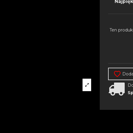
Najpięk
Ten produk
Dodaj
Do
Sp