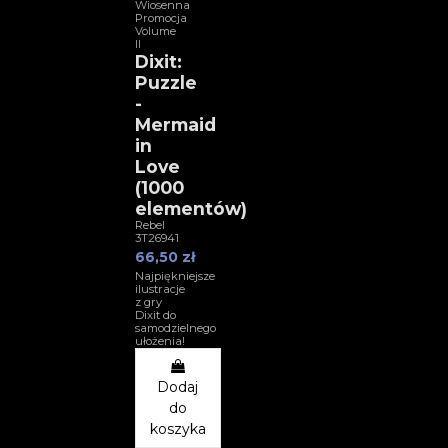
Wiosenna
Promocja
Volume
II
Dixit:
Puzzle
-
Mermaid
in
Love
(1000
elementów)
Rebel
3T26941
66,50 zł
Najpiękniejsze
ilustracje
z gry
Dixit do
samodzielnego
ułożenia!
Dodaj
do
koszyka