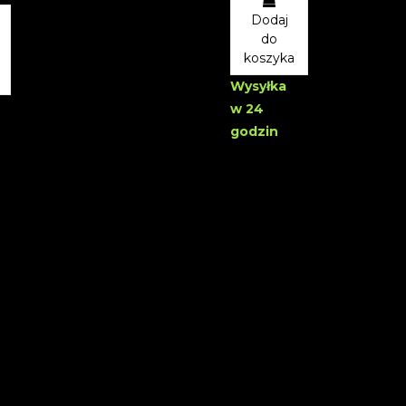
Dodaj
do
koszyka
Wysyłka
w 24
godzin