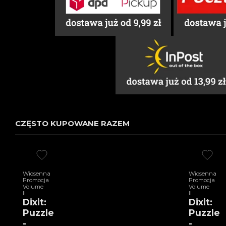
CZĘSTO KUPOWANE RAZEM
Wiosenna
Wiosenna
Promocja
Promocja
Volume
Volume
II
II
Dixit:
Dixit:
Puzzle
Puzzle
-
-