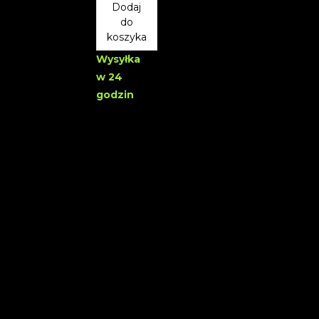
Dodaj
do
koszyka
Wysyłka
w 24
godzin