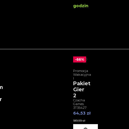
godzin
-66%
Promocja
Wakacyjna
I
Pakiet
m
Gier
2
r
Czacha
Games
3T35427
64,53 zł
189,99 zł