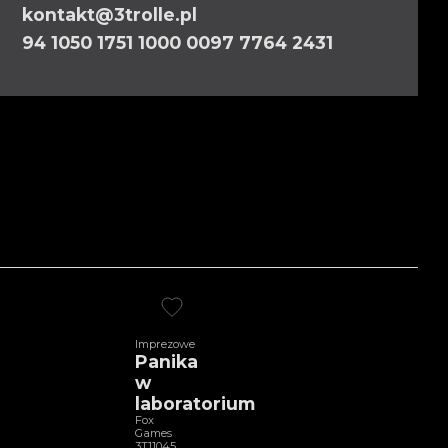
kontakt@3trolle.pl
94 1050 1751 1000 0097 7764 2431
Imprezowe
Panika
w
laboratorium
Fox
Games
3T11045