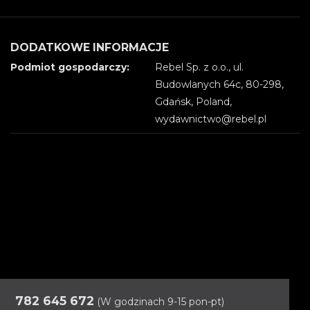
DODATKOWE INFORMACJE
Podmiot gospodarczy:
Rebel Sp. z o.o., ul.
Budowlanych 64c, 80-298,
Gdańsk, Poland,
wydawnictwo@rebel.pl
782 645 672
(W godzinach 9-15 pon-pt)