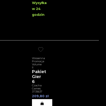
Wysyłka
w 24
godzin
Wiosenna
Promocja
Volume
II
Pakiet
Gier
6
Czacha
Games
3T35637
209,80 zł