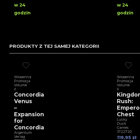
w 24
w 24
godzin
godzin
PRODUKTY Z TEJ SAMEJ KATEGORII
Wiosenna
Wiosenna
Promocja
Promocja
Volume
Volume
II
II
Concordia
Kingdo
Venus
Rush:
–
Empero
Expansion
Chest
Lucky
for
Duck
Concordia
Games
3T22720
Argentum
Verlag
119,95 zł