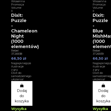
Wiosenna
Wiosenna
Promocja
Promocja
Volume
Volume
II
II
Dixit:
Dixit:
Puzzle
Puzzle
-
-
Chameleon
Blue
Night
MishMa
(1000
(1000
elementów)
elemen
Rebel
Rebel
3T26938
3T26939
66,50 zł
66,50 zł
Najpiękniejsze
Najpiękniejsz
ilustracje
ilustracje
z gry
z gry
Dixit do
Dixit do
samodzielnego
samodzielne
ułożenia!
ułożenia!
Dodaj
Dodaj
do
do
koszyka
koszyka
Wysyłka
Wysyłka