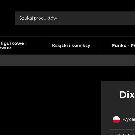
 figurkowe i
Książki i komiksy
Funko - P
ewne
Dix
wydan