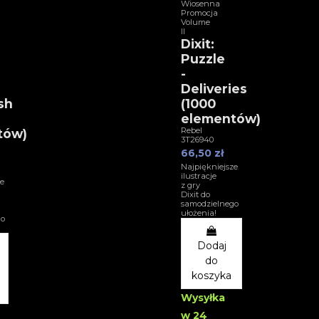
Wiosenna
Promocja
Volume
II
Dixit:
Puzzle
-
Deliveries
sh
(1000
elementów)
Rebel
tów)
3T26940
66,50 zł
Najpiękniejsze
ilustracje
e
z gry
Dixit do
samodzielnego
ułożenia!
go
Dodaj
do
koszyka
Wysyłka
w 24