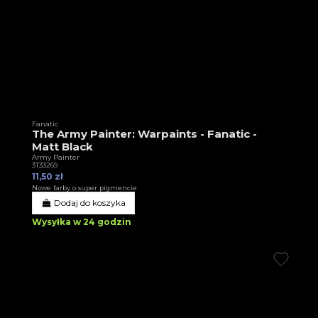
Fanatic
The Army Painter: Warpaints - Fanatic -
Matt Black
Army Painter
3T33269
11,50 zł
Nowe farby o super pigmencie
Dodaj do koszyka
Wysyłka w 24 godzin