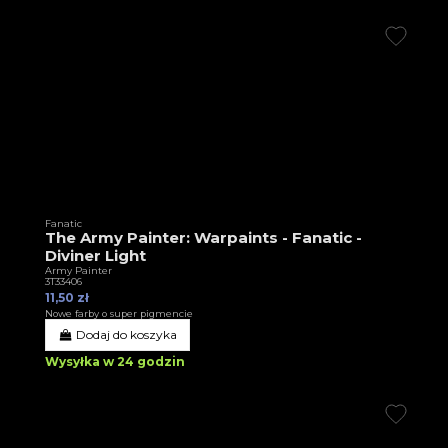
Fanatic
The Army Painter: Warpaints - Fanatic -
Diviner Light
Army Painter
3T33406
11,50 zł
Nowe farby o super pigmencie
Dodaj do koszyka
Wysyłka w 24 godzin