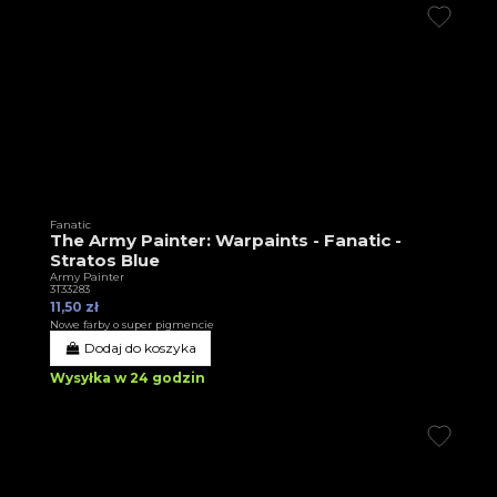
Fanatic
The Army Painter: Warpaints - Fanatic -
Stratos Blue
Army Painter
3T33283
11,50 zł
Nowe farby o super pigmencie
Dodaj do koszyka
Wysyłka w 24 godzin