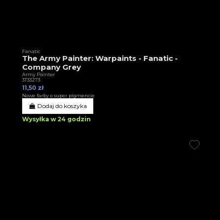
Fanatic
The Army Painter: Warpaints - Fanatic -
Company Grey
Army Painter
3T33273
11,50 zł
Nowe farby o super pigmencie
Dodaj do koszyka
Wysyłka w 24 godzin