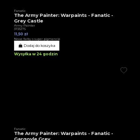
Fanatic
The Army Painter: Warpaints - Fanatic -
Grey Castle
Army Painter
3T33275
11,50 zł
Nowe farby o super pigmencie
Dodaj do koszyka
Wysyłka w 24 godzin
Fanatic
The Army Painter: Warpaints - Fanatic -
Gargoyle Grey