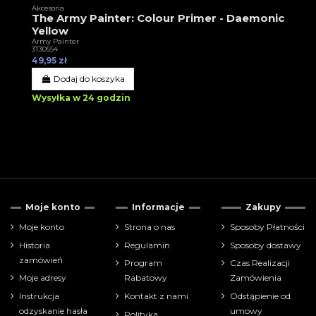
Akcesoria
The Army Painter: Colour Primer - Daemonic
Yellow
Army Painter
3T30554
49,95 zł
Dodaj do koszyka
Wysyłka w 24 godzin
Moje konto
Informacje
Zakupy
Moje konto
Strona o nas
Sposoby Płatności
Historia
Regulamin
Sposoby dostawy
zamówień
Program
Czas Realizacji
Moje adresy
Rabatowy
Zamówienia
Instrukcja
Kontakt z nami
Odstąpienie od
odzyskanie hasła
umowy
Polityka