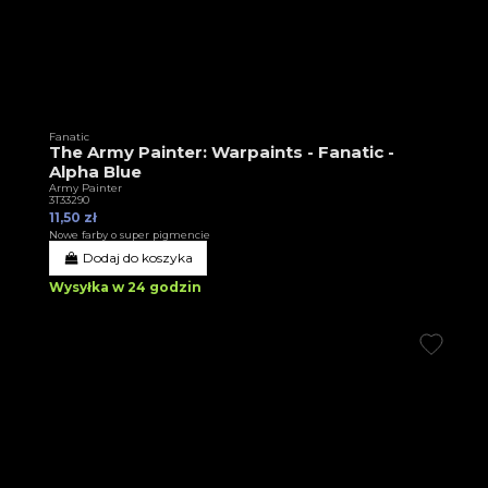
Fanatic
The Army Painter: Warpaints - Fanatic -
Alpha Blue
Army Painter
3T33290
11,50 zł
Nowe farby o super pigmencie
Dodaj do koszyka
Wysyłka w 24 godzin