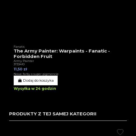
Fanatic
The Army Painter: Warpaints - Fanatic -
Forbidden Fruit
Army Painter
3T33410
11,50 zł
Nowe farby o super pigmencie
Dodaj do koszyka
Wysyłka w 24 godzin
PRODUKTY Z TEJ SAMEJ KATEGORII