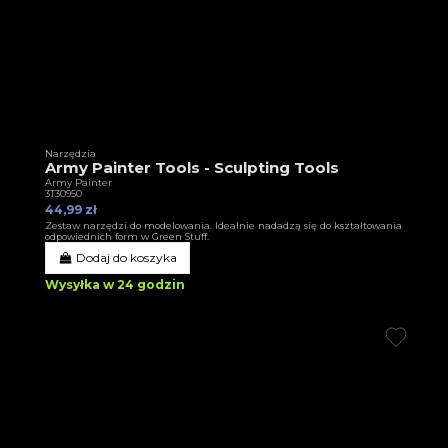
Narzędzia
Army Painter Tools - Sculpting Tools
Army Painter
3T30950
44,99 zł
Zestaw narzędzi do modelowania. Idealnie nadadzą się do kształtowania
odpowiednich form w Green Stuff.
Dodaj do koszyka
Wysyłka w 24 godzin