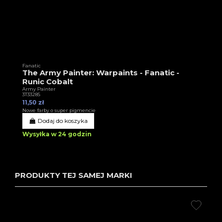
Fanatic
The Army Painter: Warpaints - Fanatic -
Runic Cobalt
Army Painter
3T33285
11,50 zł
Nowe farby o super pigmencie
Dodaj do koszyka
Wysyłka w 24 godzin
PRODUKTY TEJ SAMEJ MARKI