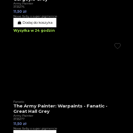
Army Painter
3T33276
11,50 zł
Nowe farby o super pigmencie
Dodaj do koszyka
Wysyłka w 24 godzin
Fanatic
The Army Painter: Warpaints - Fanatic -
Great Hall Grey
Army Painter
3T33277
11,50 zł
Nowe farby o super pigmencie