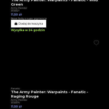
Green
Army Painter
3T33321
11,50 zł
Nowe farby o super pigmencie
Dodaj do koszyka
Wysyłka w 24 godzin
Fanatic
The Army Painter: Warpaints - Fanatic -
Raging Rouge
Army Painter
3T33376
11,50 zł