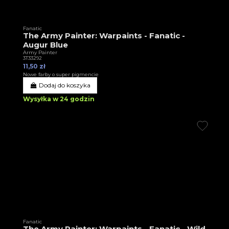
Fanatic
The Army Painter: Warpaints - Fanatic -
Augur Blue
Army Painter
3T33292
11,50 zł
Nowe farby o super pigmencie
Dodaj do koszyka
Wysyłka w 24 godzin
Fanatic
The Army Painter: Warpaints - Fanatic - Wild