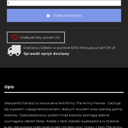
Dodaj do koszyka
Dodaj do listy życzeń (
0
)
Dostawa (Odbiór w punkcie DPD Pickup) już od 9,99 zł.
Sprawdź opcje dostawy
Opis
Warpaints Fanatic to nowa seria farb firmy The Army Painter. Cechuje
się wysokim napigmentowaniem, dobrym kryciem oraz szeroką gamą
kolorów. Sześciokolorowy system triad kolorów pomaga dobrać
wymagany odcień farby. Każda z farb została wyposażona w stalowe
kulki ułatwiające mieszanie przed użyciem oraz znany z farb The Army