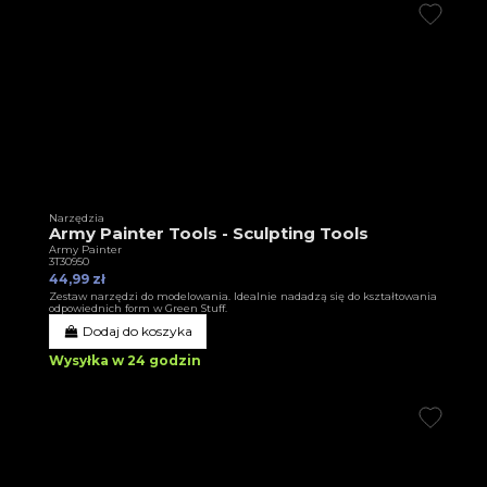
Narzędzia
Army Painter Tools - Sculpting Tools
Army Painter
3T30950
44,99 zł
Zestaw narzędzi do modelowania. Idealnie nadadzą się do kształtowania
odpowiednich form w Green Stuff.
Dodaj do koszyka
Wysyłka w 24 godzin