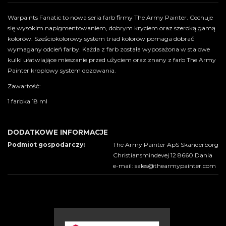
Warpaints Fanatic to nowa seria farb firmy The Army Painter. Cechuje
się wysokim napigmentowaniem, dobrym kryciem oraz szeroką gamą
kolorów. Sześciokolorowy system triad kolorów pomaga dobrać
wymagany odcień farby. Każda z farb została wyposażona w stalowe
kulki ułatwiające mieszanie przed użyciem oraz znany z farb The Army
Painter kroplowy system dozowania.
Zawartość:
1 farbka 18 ml
DODATKOWE INFORMACJE
Podmiot gospodarczy:
The Army Painter ApS Skanderborg
Christiansmindevej 12 8660 Dania
e-mail: sales@thearmypainter.com