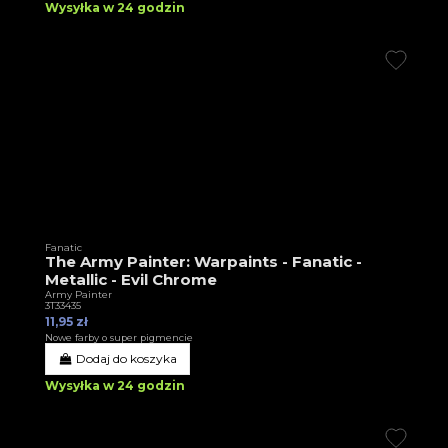
Wysyłka w 24 godzin
Fanatic
The Army Painter: Warpaints - Fanatic -
Metallic - Evil Chrome
Army Painter
3T33435
11,95 zł
Nowe farby o super pigmencie
Dodaj do koszyka
Wysyłka w 24 godzin