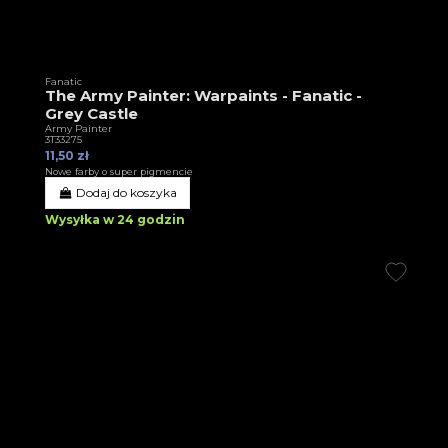
Fanatic
The Army Painter: Warpaints - Fanatic -
Grey Castle
Army Painter
3T33275
11,50 zł
Nowe farby o super pigmencie
Dodaj do koszyka
Wysyłka w 24 godzin