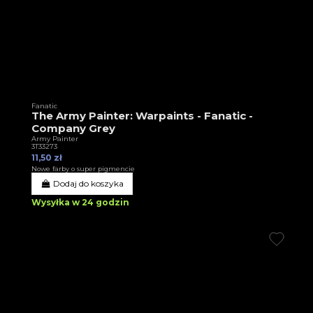
Fanatic
The Army Painter: Warpaints - Fanatic -
Company Grey
Army Painter
3T33273
11,50 zł
Nowe farby o super pigmencie
Dodaj do koszyka
Wysyłka w 24 godzin