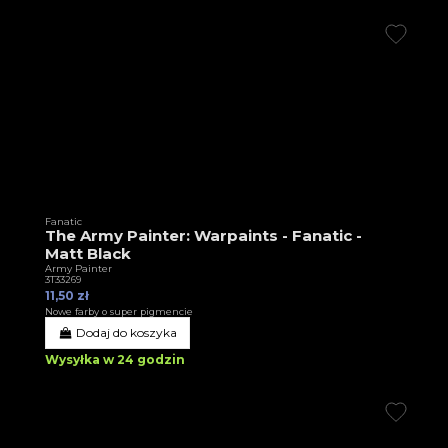
Fanatic
The Army Painter: Warpaints - Fanatic -
Matt Black
Army Painter
3T33269
11,50 zł
Nowe farby o super pigmencie
Dodaj do koszyka
Wysyłka w 24 godzin