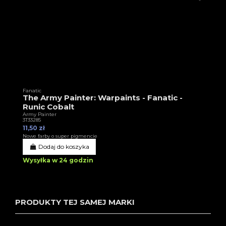
Fanatic
The Army Painter: Warpaints - Fanatic -
Runic Cobalt
Army Painter
3T33285
11,50 zł
Nowe farby o super pigmencie
Dodaj do koszyka
Wysyłka w 24 godzin
PRODUKTY TEJ SAMEJ MARKI