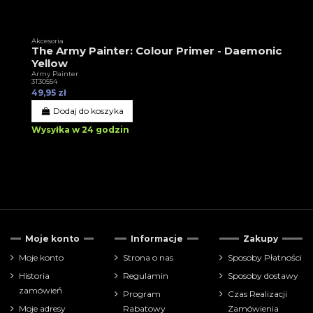
Akcesoria
The Army Painter: Colour Primer - Daemonic
Yellow
Army Painter
3T30554
49,95 zł
Dodaj do koszyka
Wysyłka w 24 godzin
Moje konto
Informacje
Zakupy
Moje konto
Strona o nas
Sposoby Płatności
Historia
Regulamin
Sposoby dostawy
zamówień
Program
Czas Realizacji
Moje adresy
Rabatowy
Zamówienia