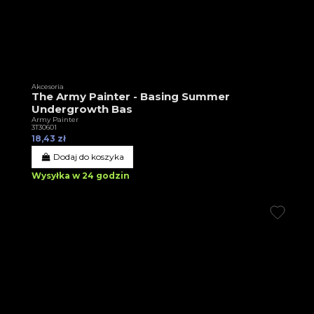
Akcesoria
The Army Painter - Basing Summer
Undergrowth Bas
Army Painter
3T30601
18,43 zł
Dodaj do koszyka
Wysyłka w 24 godzin