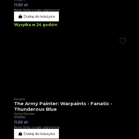
11,50 zł
Nowe farby o super pigmencie
Dodaj do koszyka
Wysyłka w 24 godzin
Fanatic
The Army Painter: Warpaints - Fanatic -
Thunderous Blue
Army Painter
3T33282
11,50 zł
Nowe farby o super pigmencie
Dodaj do koszyka