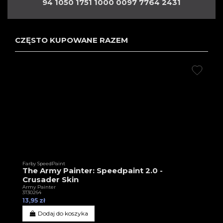
94 1050 1751 1000 0097 7764 2431
CZĘSTO KUPOWANE RAZEM
Farby SpeedPaint
The Army Painter: Speedpaint 2.0 -
Crusader Skin
Army Painter
3T30264
13,95 zł
Dodaj do koszyka