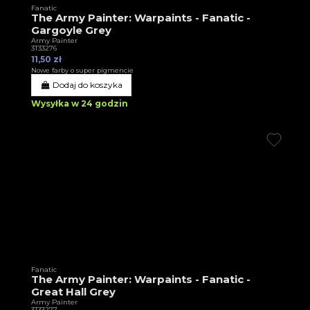
Fanatic
The Army Painter: Warpaints - Fanatic -
Gargoyle Grey
Army Painter
3T33276
11,50 zł
Nowe farby o super pigmencie
Dodaj do koszyka
Wysyłka w 24 godzin
Fanatic
The Army Painter: Warpaints - Fanatic -
Great Hall Grey
Army Painter
3T33277