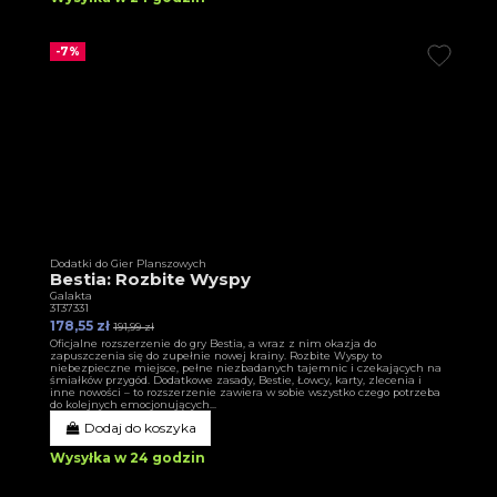
-7%
Dodatki do Gier Planszowych
Bestia: Rozbite Wyspy
Galakta
3T37331
178,55 zł
191,99 zł
Oficjalne rozszerzenie do gry Bestia, a wraz z nim okazja do
zapuszczenia się do zupełnie nowej krainy. Rozbite Wyspy to
niebezpieczne miejsce, pełne niezbadanych tajemnic i czekających na
śmiałków przygód. Dodatkowe zasady, Bestie, Łowcy, karty, zlecenia i
inne nowości – to rozszerzenie zawiera w sobie wszystko czego potrzeba
do kolejnych emocjonujących...
Dodaj do koszyka
Wysyłka w 24 godzin