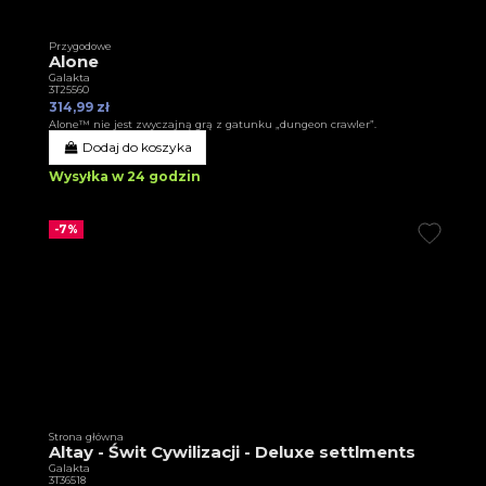
Przygodowe
Alone
Galakta
3T25560
314,99 zł
Alone™ nie jest zwyczajną grą z gatunku „dungeon crawler”.
Dodaj do koszyka
Wysyłka w 24 godzin
-7%
Strona główna
Altay - Świt Cywilizacji - Deluxe settlments
Galakta
3T36518