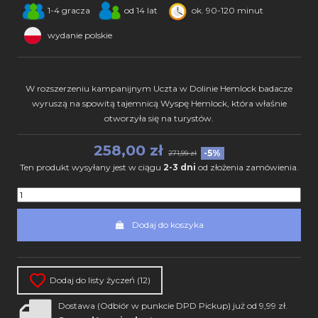
1-4 gracza
od 14 lat
ok. 90-120 minut
wydanie polskie
W rozszerzeniu kampanijnym Uczta w Dolinie Hemlock badacze
wyruszą na spowitą tajemnicą Wyspę Hemlock, która właśnie
otworzyła się na turystów.
258,00 zł
-5%
271,99 zł
Ten produkt wysyłany jest w ciągu
2-3 dni
od złożenia zamówienia.
Dodaj do koszyka
Dodaj do listy życzeń (
12
)
Dostawa (Odbiór w punkcie DPD Pickup) już od 9,99 zł.