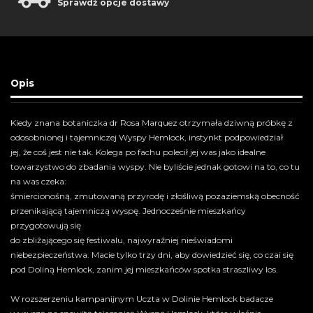
Sprawdź opcje dostawy
Opis
Kiedy znana botaniczka dr Rosa Marquez otrzymała dziwną próbkę z
odosobnionej i tajemniczej Wyspy Hemlock, instynkt podpowiedział
jej, że coś jest nie tak. Kolega po fachu polecił jej was jako idealne
towarzystwo do zbadania wyspy. Nie byliście jednak gotowi na to, co tu
na was czeka:
śmiercionośną, zmutowaną przyrodę i złośliwą pozaziemską obecność
przenikającą tajemniczą wyspę. Jednocześnie mieszkańcy
przygotowują się
do zbliżającego się festiwalu, najwyraźniej nieświadomi
niebezpieczeństwa. Macie tylko trzy dni, aby dowiedzieć się, co czai się
pod Doliną Hemlock, zanim jej mieszkańców spotka straszliwy los.
W rozszerzeniu kampanijnym Uczta w Dolinie Hemlock badacze