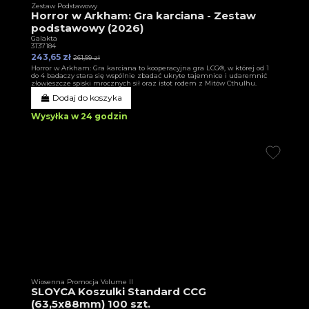
Zestaw Podstawowy
Horror w Arkham: Gra karciana - Zestaw
podstawowy (2026)
Galakta
3T37184
243,65 zł
261,99 zł
Horror w Arkham: Gra karciana to kooperacyjna gra LCG®, w której od 1
do 4 badaczy stara się wspólnie zbadać ukryte tajemnice i udaremnić
złowieszcze spiski mrocznych sił oraz istot rodem z Mitów Cthulhu.
Dodaj do koszyka
Wysyłka w 24 godzin
Wiosenna Promocja Volume II
SLOYCA Koszulki Standard CCG
(63,5x88mm) 100 szt.