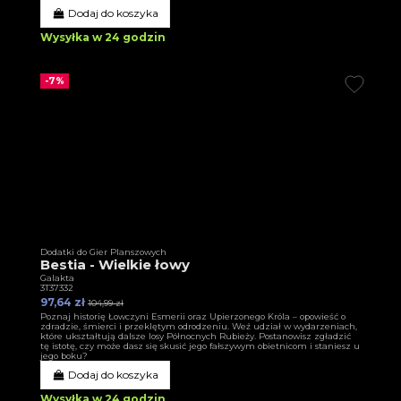
Dodaj do koszyka
Wysyłka w 24 godzin
-7%
Dodatki do Gier Planszowych
Bestia - Wielkie łowy
Galakta
3T37332
97,64 zł
104,99 zł
Poznaj historię Łowczyni Esmerii oraz Upierzonego Króla – opowieść o
zdradzie, śmierci i przeklętym odrodzeniu. Weź udział w wydarzeniach,
które ukształtują dalsze losy Północnych Rubieży. Postanowisz zgładzić
tę istotę, czy może dasz się skusić jego fałszywym obietnicom i staniesz u
jego boku?
Dodaj do koszyka
Wysyłka w 24 godzin