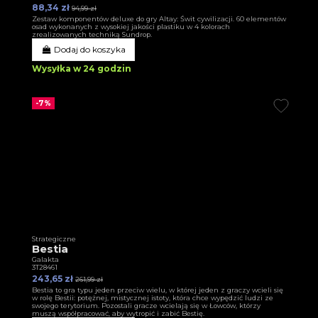
88,34 zł
94,99 zł
Zestaw komponentów deluxe do gry Altay: Świt cywilizacji. 60 elementów
osad wykonanych z wysokiej jakości plastiku w 4 kolorach
zrealizowanych techniką Sundrop.
Dodaj do koszyka
Wysyłka w 24 godzin
-7%
Strategiczne
Bestia
Galakta
3T28461
243,65 zł
261,99 zł
Bestia to gra typu jeden przeciw wielu, w której jeden z graczy wcieli się
w rolę Bestii: potężnej, mistycznej istoty, która chce wypędzić ludzi ze
swojego terytorium. Pozostali gracze wcielają się w Łowców, którzy
muszą współpracować, aby wytropić i zabić Bestię.