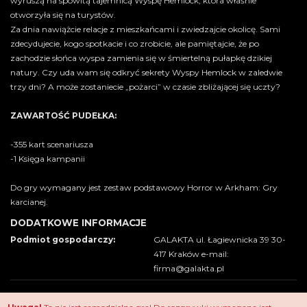
wyruszą na spowitą tajemnicą Wyspę Hemlock, która właśnie
otworzyła się na turystów.
Za dnia nawiążcie relacje z mieszkańcami i zwiedzajcie okolicę. Sami
zdecydujecie, kogo spotkacie i co zrobicie, ale pamiętajcie, że po
zachodzie słońca wyspa zamienia się w śmiertelną pułapkę dzikiej
natury. Czy uda wam się odkryć sekrety Wyspy Hemlock w zaledwie
trzy dni? A może zostaniecie „pożarci” w czasie zbliżającej się uczty?
ZAWARTOŚĆ PUDEŁKA:
-355 kart scenariusza
-1 Księga kampanii
Do gry wymagany jest zestaw podstawowy Horror w Arkham: Gry
karcianej.
DODATKOWE INFORMACJE
Podmiot gospodarczy:
GALAKTA ul. Łagiewnicka 39 30-
417 Kraków e-mail:
firma@galakta.pl