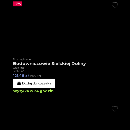
-7%
Strategiczne
Budowniczowie Sielskiej Doliny
Galakta
3T36642
121,48 zł
130,99 zł
Dodaj do koszyka
Wysyłka w 24 godzin