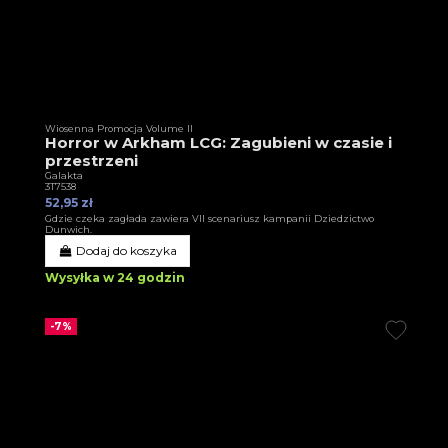
Wiosenna Promocja Volume II
Horror w Arkham LCG: Zagubieni w czasie i
przestrzeni
Galakta
3T7538
52,95 zł
Gdzie czeka zagłada zawiera VII scenariusz kampanii Dziedzictwo
Dunwich.
Dodaj do koszyka
Wysyłka w 24 godzin
-7%