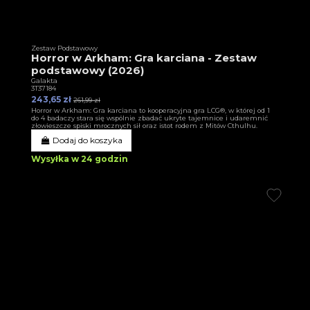
Zestaw Podstawowy
Horror w Arkham: Gra karciana - Zestaw
podstawowy (2026)
Galakta
3T37184
243,65 zł
261,99 zł
Horror w Arkham: Gra karciana to kooperacyjna gra LCG®, w której od 1
do 4 badaczy stara się wspólnie zbadać ukryte tajemnice i udaremnić
złowieszcze spiski mrocznych sił oraz istot rodem z Mitów Cthulhu.
Dodaj do koszyka
Wysyłka w 24 godzin