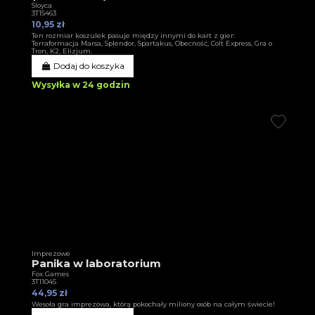
Sloyca
3T15463
10,95 zł
Ten rozmiar koszulek pasuje między innymi do kart z gier:
Terraformacja Marsa, Splendor, Spartakus, Obecność, Colt Express, Gra o
Tron, K2, Elizjum.
Dodaj do koszyka
Wysyłka w 24 godzin
Imprezowe
Panika w laboratorium
Fox Games
3T11045
44,95 zł
Wesoła gra imprezowa, którą pokochały miliony osób na całym świecie!