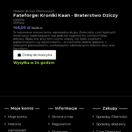
Dodatki do Gier Planszowych
Fateforge: Kroniki Kaan - Braterstwo Dziczy
Galakta
3T37442
146,00 zł
156,99 zł
To najnowsze rozszerzenie wprowadza do gry Zwierzęta, czyli lojalnych
towarzyszy wspierających was podczas wyprawy ku zamarzniętej
północy. Będą one przy tym czymś więcej, niż tylko zwykłymi
poplecznikami czy sojusznikami – to niemalże osobne postacie z
własnymi planszetkami, unikatowymi zdolnościami, kośćmi akcji oraz
figurkami.
Dodaj do koszyka
Wysyłka w 24 godzin
Moje konto
Informacje
Zakupy
Moje konto
Strona o nas
Sposoby Płatności
Historia
Regulamin
Sposoby dostawy
zamówień
Program
Czas Realizacji