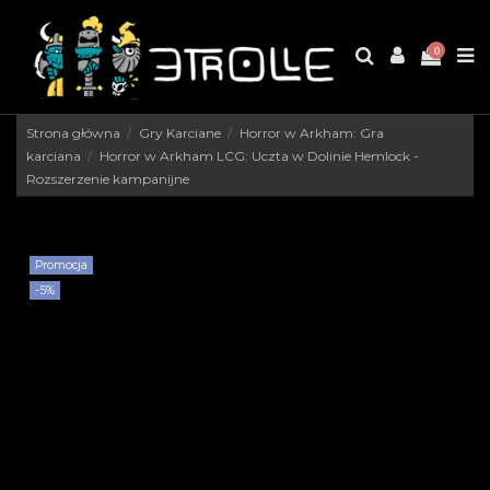
0
Strona główna
Gry Karciane
Horror w Arkham: Gra
karciana
Horror w Arkham LCG: Uczta w Dolinie Hemlock -
Rozszerzenie kampanijne
Promocja
-5%