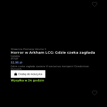
Wiosenna Promocja Volume II
Horror w Arkham LCG: Gdzie czeka zagłada
Galakta
3T7537
52,95 zł
Gdzie czeka zagłada zawiera VI scenariusz kampanii Dziedzictwo
Dunwich.
Dodaj do koszyka
Wysyłka w 24 godzin