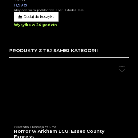
3T10215
11,99 zł
Akrylowa farba podkładowa z serii Citadel Base.
Dodaj do koszyka
Wysyłka w 24 godzin
PRODUKTY Z TEJ SAMEJ KATEGORII
Wiosenna Promocja Volume II
Horror w Arkham LCG: Essex County
Express