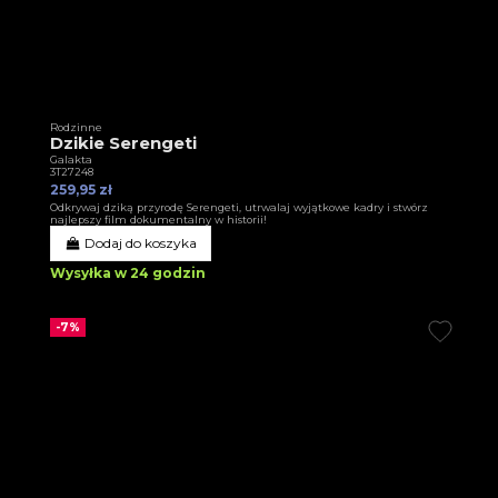
Rodzinne
Dzikie Serengeti
Galakta
3T27248
259,95 zł
Odkrywaj dziką przyrodę Serengeti, utrwalaj wyjątkowe kadry i stwórz
najlepszy film dokumentalny w historii!
Dodaj do koszyka
Wysyłka w 24 godzin
-7%