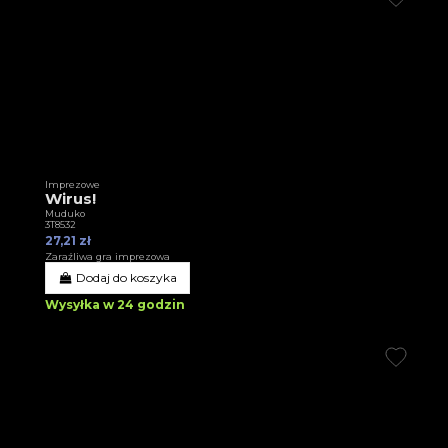
Imprezowe
Wirus!
Muduko
3T8532
27,21 zł
Zaraźliwa gra imprezowa
Dodaj do koszyka
Wysyłka w 24 godzin