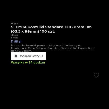
Sloyca
SLOYCA Koszulki Standard CCG Premium
(63,5 x 88mm) 100 szt.
Sloyca
3T8919
11,95 zł
Ten rozmiar koszulek pasuje między innymi do kart z gier:
Terraformacja Marsa, Splendor, Spartakus, Obecność, Colt Express, Gra o
Tron, K2, Elizjum.
Dodaj do koszyka
Wysyłka w 24 godzin