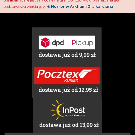
Uwaga!
To nie jest samodzielna gra! Do rozgrywki wymagana jest
podstawowa wersja gry:
Horror w Arkham: Gra karciana