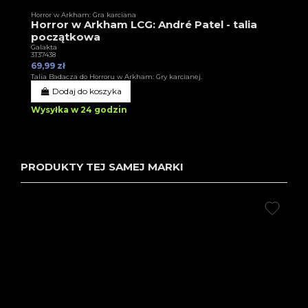
Horror w Arkham: Gra karciana
Horror w Arkham LCG: André Patel - talia
początkowa
Galakta
3T37438
69,99 zł
Talia Badacza do Horroru w Arkham: Gry karcianej.
Dodaj do koszyka
Wysyłka w 24 godzin
PRODUKTY TEJ SAMEJ MARKI