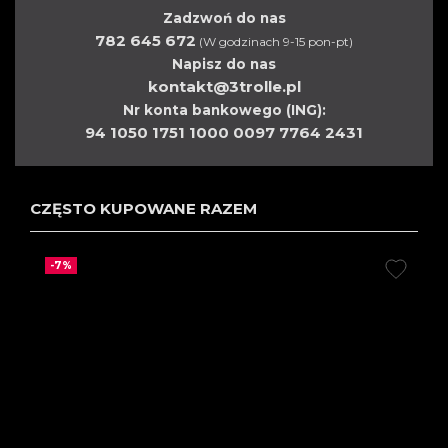
Zadzwoń do nas
782 645 672
(W godzinach 9-15 pon-pt)
Napisz do nas
kontakt@3trolle.pl
Nr konta bankowego (ING):
94 1050 1751 1000 0097 7764 2431
CZĘSTO KUPOWANE RAZEM
-7%