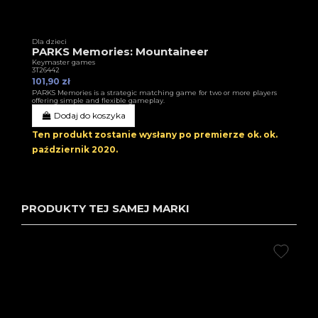
Dla dzieci
PARKS Memories: Mountaineer
Keymaster games
3T26442
101,90 zł
PARKS Memories is a strategic matching game for two or more players
offering simple and flexible gameplay.
Dodaj do koszyka
Ten produkt zostanie wysłany po premierze ok.
ok.
październik 2020
.
PRODUKTY TEJ SAMEJ MARKI