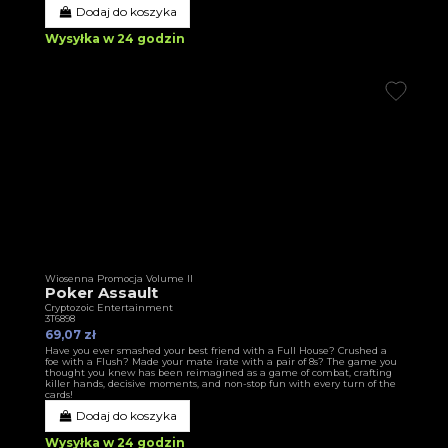
Dodaj do koszyka
Wysyłka w 24 godzin
Wiosenna Promocja Volume II
Poker Assault
Cryptozoic Entertainment
3T6898
69,07 zł
Have you ever smashed your best friend with a Full House? Crushed a
foe with a Flush? Made your mate irate with a pair of 8s? The game you
thought you knew has been reimagined as a game of combat, crafting
killer hands, decisive moments, and non-stop fun with every turn of the
cards!
Dodaj do koszyka
Wysyłka w 24 godzin