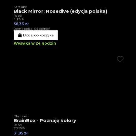
Karciane
Black Mirror: Nosedive (edycja polska)
Rebel
3T15996
56,33 zł
Oceń i poddaj się ocenie!
Dodaj do koszyka
Wysyłka w 24 godzin
Dla dzieci
BrainBox - Poznaję kolory
Rebel
3T25555
31,95 zł