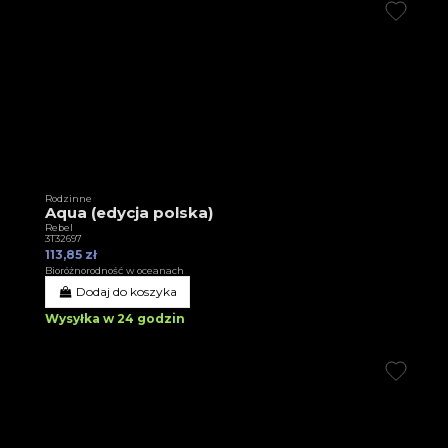
Rodzinne
Aqua (edycja polska)
Rebel
3T32697
113,85 zł
Bioróżnorodność w oceanach
Dodaj do koszyka
Wysyłka w 24 godzin