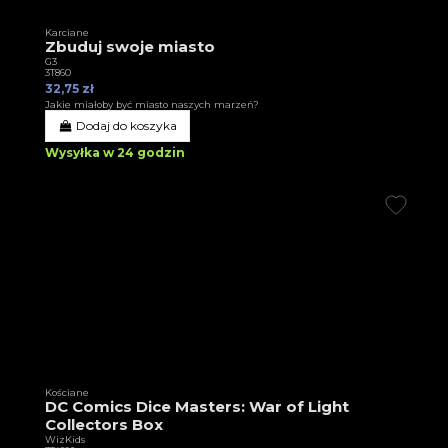
Karciane
Zbuduj swoje miasto
G3
3T860
32,75 zł
Jakie miałoby być miasto naszych marzeń?
Dodaj do koszyka
Wysyłka w 24 godzin
Kościane
DC Comics Dice Masters: War of Light
Collectors Box
WizKids