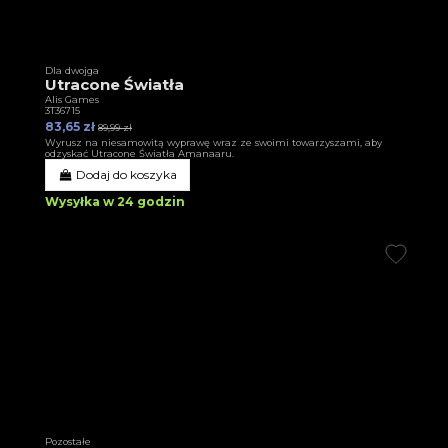
Dla dwojga
Utracone Światła
Alis Games
3T36715
83,65 zł
89,99 zł
Wyrusz na niesamowitą wyprawę wraz ze swoimi towarzyszami, aby
odzyskać Utracone Światła Amanaaru.
Dodaj do koszyka
Wysyłka w 24 godzin
Pozostałe