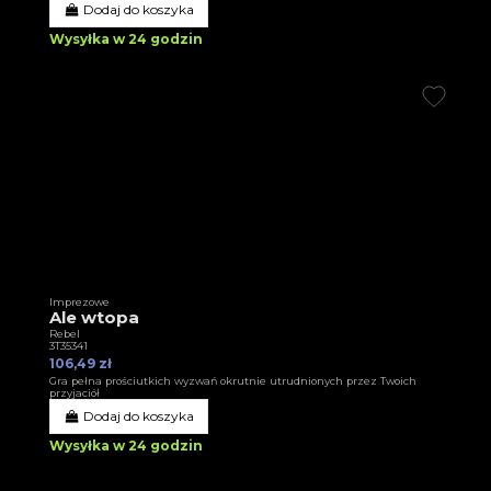
Dodaj do koszyka
Wysyłka w 24 godzin
Imprezowe
Ale wtopa
Rebel
3T35341
106,49 zł
Gra pełna prościutkich wyzwań okrutnie utrudnionych przez Twoich
przyjaciół
Dodaj do koszyka
Wysyłka w 24 godzin