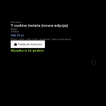
Karciane
7 cudów świata (nowa edycja)
Rebel
3T19554
168,75 zł
Pokaż, jakie cuda może zbudować Twoja cywilizacja!
Dodaj do koszyka
Wysyłka w 24 godzin