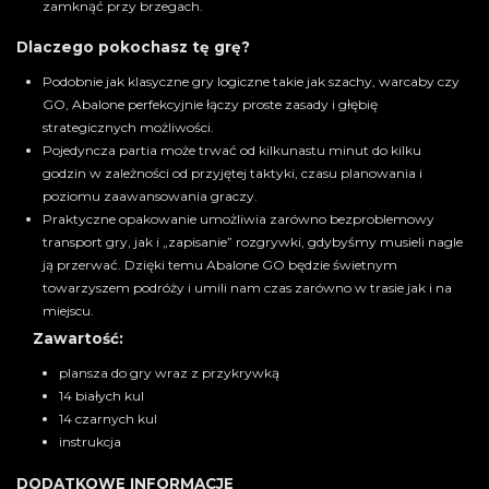
zamknąć przy brzegach.
Dlaczego pokochasz tę grę?
Podobnie jak klasyczne gry logiczne takie jak szachy, warcaby czy
GO, Abalone perfekcyjnie łączy proste zasady i głębię
strategicznych możliwości.
Pojedyncza partia może trwać od kilkunastu minut do kilku
godzin w zależności od przyjętej taktyki, czasu planowania i
poziomu zaawansowania graczy.
Praktyczne opakowanie umożliwia zarówno bezproblemowy
transport gry, jak i „zapisanie” rozgrywki, gdybyśmy musieli nagle
ją przerwać. Dzięki temu Abalone GO będzie świetnym
towarzyszem podróży i umili nam czas zarówno w trasie jak i na
miejscu.
Zawartość:
plansza do gry wraz z przykrywką
14 białych kul
14 czarnych kul
instrukcja
DODATKOWE INFORMACJE