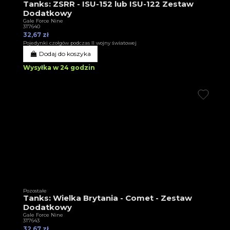
Tanks: ZSRR - ISU-152 lub ISU-122 Zestaw
Dodatkowy
Gale Force Nine
3T7640
32,67 zł
Pojedynki czołgów podczas II wojny światowej
Dodaj do koszyka
Wysyłka w 24 godzin
Pozostałe
Tanks: Wielka Brytania - Comet - Zestaw
Dodatkowy
Gale Force Nine
3T7643
32,67 zł