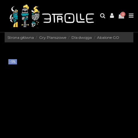
0
Strona główna
Gry Planszowe
Dla dwojga
Abalone GO
-5%