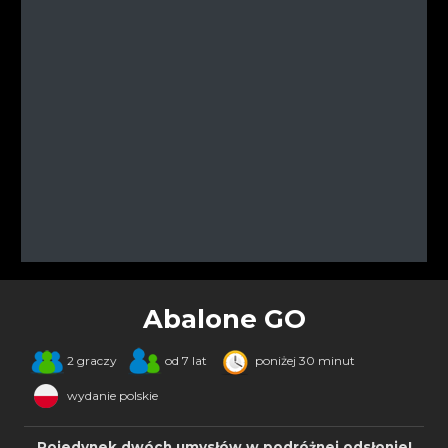
Abalone GO
2 graczy
od 7 lat
poniżej 30 minut
wydanie polskie
Pojedynek dwóch umysłów w podróżnej odsłonie!