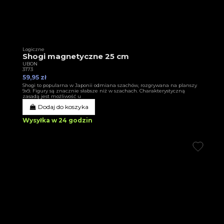
Logiczne
Shogi magnetyczne 25 cm
UBON
3T73
59,95 zł
Shogi to popularna w Japonii odmiana szachów, rozgrywana na planszy
9x9. Figury są znacznie słabsze niż w szachach. Charakterystyczną
zasadą jest możliwość u
Dodaj do koszyka
Wysyłka w 24 godzin