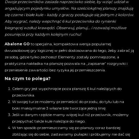
Dwoje przeciwników zasiada naprzeciwko siebie, by wziąć udział w
angażującym pojedynku umysłów. Na sześciokątnej planszy znajdują
się czarne i białe kule – każdy z graczy posługuje się jednym z kolorów.
Aby wygrać, należy wepchnąć 6 kul przeciwnika do rynienki
biegnącej wzdłuż krawędzi. Obserwuj, planuj... i rozważaj możliwe
posunięcia przy każdym kolejnym ruchu!
Abalone GO
to specjalna, kompaktowa wersja popularnej
dwuosobowej gry logicznej w pełni dostosowana do tego, żeby zabrać ją
ze sobą, gdzie tylko zechcesz! Elementy zostały pomniejszone, a
praktyczna nakładka na planszę pozwala na „zapisanie” rozgrywki i
przeniesienie zawartości bez ryzyka jej przemieszczenia.
Na czym to polega?
Celem gry jest wypchnięcie poza planszę 6 kul należących do
przeciwnika.
W swojej turze możemy przemieścić do przodu, do tyłu lub na
boki maksymalnie 3 własne bile tworzące jedną linię.
Jeśli w danym rzędzie mamy więcej kul niż przeciwnik, możemy
przepychać także kule należące do niego.
W ten sposób przemieszczamy się po planszy coraz bardziej
zbliżając się do siebie, zastawiamy pułapki i próbujemy nie dać się