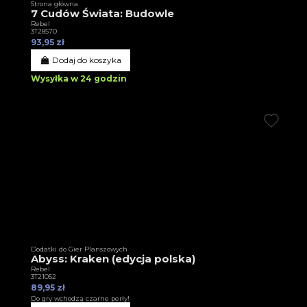
Strona główna
7 Cudów Świata: Budowle
Rebel
3T28570
93,95 zł
Dodaj do koszyka
Wysyłka w 24 godzin
Dodatki do Gier Planszowych
Abyss: Kraken (edycja polska)
Rebel
3T21052
89,95 zł
Do gry wchodzą czarne perły!