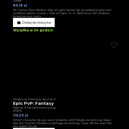
3T4896
89,18 zł
DC Comics Dice Masters: War of Light Starter Set przedstawia graczom
ulubione postaci znane z War of Light, m. in. Batmana, Hal Jordana,
Sinestroa oraz wielu
Dodaj do koszyka
Wysyłka w 24 godzin
Wiosenna Promocja Volume II
Epic PvP: Fantasy
Alderac Entertainment Group
3T5376
116,03 zł
Which character do you want to battle with?Maybe something classic
like the Human Paladin or perhaps something more off-the-wall like
the Goblin Druid