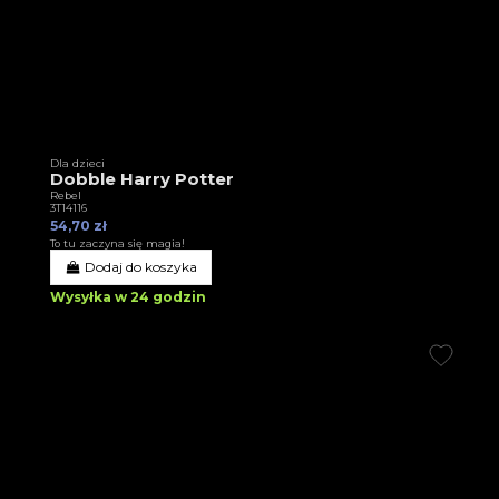
Dla dzieci
Dobble Harry Potter
Rebel
3T14116
54,70 zł
To tu zaczyna się magia!
Dodaj do koszyka
Wysyłka w 24 godzin