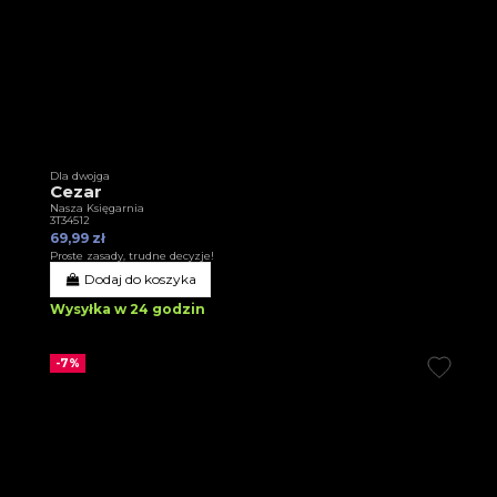
Dla dwojga
Cezar
Nasza Księgarnia
3T34512
69,99 zł
Proste zasady, trudne decyzje!
Dodaj do koszyka
Wysyłka w 24 godzin
-7%