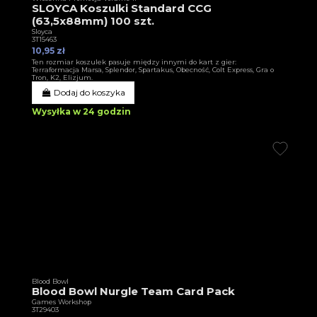
SLOYCA Koszulki Standard CCG
(63,5x88mm) 100 szt.
Sloyca
3T15463
10,95 zł
Ten rozmiar koszulek pasuje między innymi do kart z gier:
Terraformacja Marsa, Splendor, Spartakus, Obecność, Colt Express, Gra o
Tron, K2, Elizjum.
Dodaj do koszyka
Wysyłka w 24 godzin
Blood Bowl
Blood Bowl Nurgle Team Card Pack
Games Workshop
3T29403