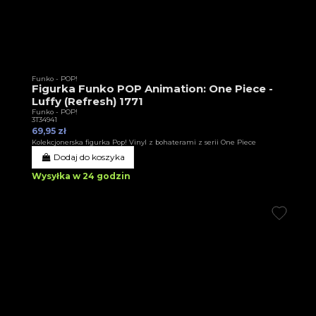
Funko - POP!
Figurka Funko POP Animation: One Piece -
Luffy (Refresh) 1771
Funko - POP!
3T34941
69,95 zł
Kolekcjonerska figurka Pop! Vinyl z bohaterami z serii One Piece
Dodaj do koszyka
Wysyłka w 24 godzin