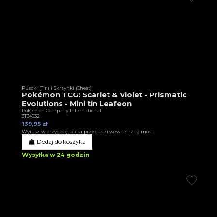
Puszki (Tin) i Skrzynki (Chest)
Pokémon TCG: Scarlet & Violet - Prismatic
Evolutions - Mini tin Leafeon
Pokemon Company International
3T34932
139,95 zł
Wyrusz w przygodę, która przebudzi wewnętrzną moc!
Dodaj do koszyka
Wysyłka w 24 godzin