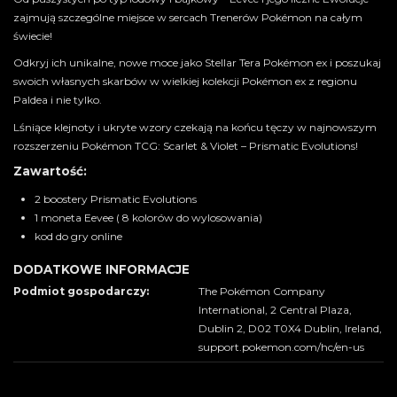
zajmują szczególne miejsce w sercach Trenerów Pokémon na całym
świecie!
Odkryj ich unikalne, nowe moce jako Stellar Tera Pokémon ex i poszukaj
swoich własnych skarbów w wielkiej kolekcji Pokémon ex z regionu
Paldea i nie tylko.
Lśniące klejnoty i ukryte wzory czekają na końcu tęczy w najnowszym
rozszerzeniu Pokémon TCG: Scarlet & Violet – Prismatic Evolutions!
Zawartość:
2 boostery Prismatic Evolutions
1 moneta Eevee ( 8 kolorów do wylosowania)
kod do gry online
DODATKOWE INFORMACJE
Podmiot gospodarczy:
The Pokémon Company
International, 2 Central Plaza,
Dublin 2, D02 T0X4 Dublin, Ireland,
support.pokemon.com/hc/en-us