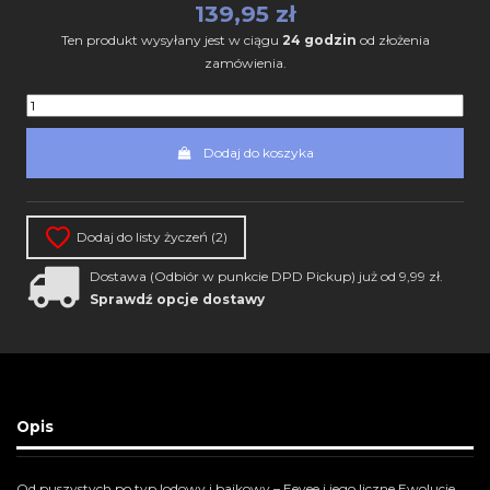
139,95 zł
Ten produkt wysyłany jest w ciągu
24 godzin
od złożenia
zamówienia.
Dodaj do koszyka
Dodaj do listy życzeń (
2
)
Dostawa (Odbiór w punkcie DPD Pickup) już od 9,99 zł.
Sprawdź opcje dostawy
Opis
Od puszystych po typ lodowy i bajkowy – Eevee i jego liczne Ewolucje