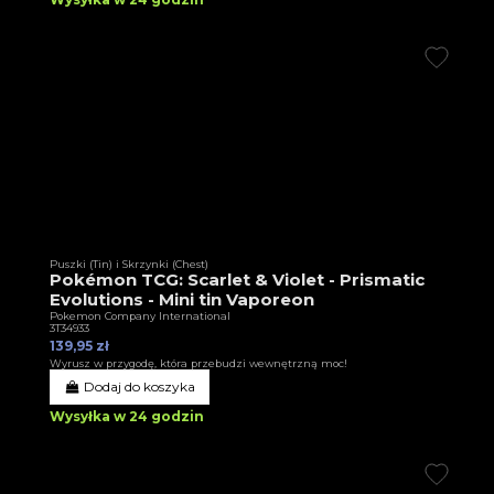
Puszki (Tin) i Skrzynki (Chest)
Pokémon TCG: Scarlet & Violet - Prismatic
Evolutions - Mini tin Vaporeon
Pokemon Company International
3T34933
139,95 zł
Wyrusz w przygodę, która przebudzi wewnętrzną moc!
Dodaj do koszyka
Wysyłka w 24 godzin