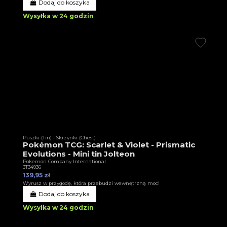
Dodaj do koszyka
Wysyłka w 24 godzin
Puszki (Tin) i Skrzynki (Chest)
Pokémon TCG: Scarlet & Violet - Prismatic
Evolutions - Mini tin Jolteon
Pokemon Company International
3T34936
139,95 zł
Wyrusz w przygodę, która przebudzi wewnętrzną moc!
Dodaj do koszyka
Wysyłka w 24 godzin