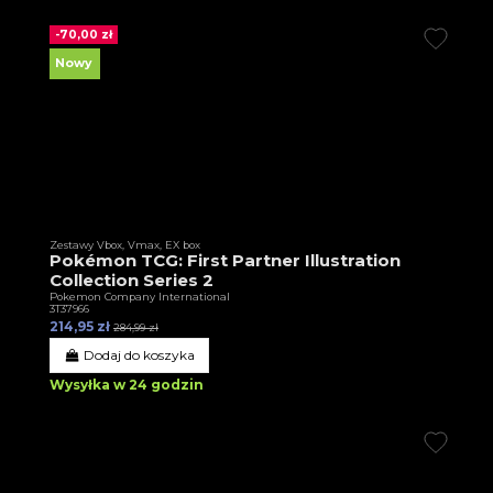
-70,00 zł
Nowy
Zestawy Vbox, Vmax, EX box
Pokémon TCG: First Partner Illustration
Collection Series 2
Pokemon Company International
3T37966
214,95 zł
284,99 zł
Dodaj do koszyka
Wysyłka w 24 godzin