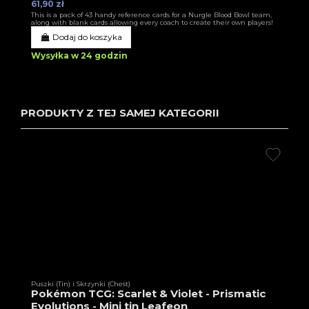
61,90 zł
This is a pack of 43 handy reference cards for a Nurgle Blood Bowl team,
along with blank cards allowing every coach to create their own players!
Dodaj do koszyka
Wysyłka w 24 godzin
PRODUKTY Z TEJ SAMEJ KATEGORII
Puszki (Tin) i Skrzynki (Chest)
Pokémon TCG: Scarlet & Violet - Prismatic
Evolutions - Mini tin Leafeon