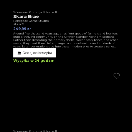
Wiosenna Promocja Volume II
Skara Brae
Renegade Game Studios
3T35487
249,99 zł
Around five thousand years ago, a resilient group of farmers and hunters
built a thriving community on the Orkney Islandsof Northern Scotland.
Rather than discarding their empty shells, broken tools, bones, and other
waste, they used them toform large mounds of earth over hundreds of
years. Later generations dug into these midden piles to create a series...
Dodaj do koszyka
Wysyłka w 24 godzin
Wiosenna Promocja Volume II