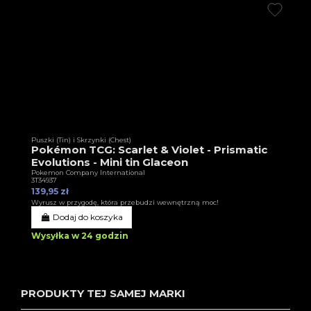
Puszki (Tin) i Skrzynki (Chest)
Pokémon TCG: Scarlet & Violet - Prismatic
Evolutions - Mini tin Glaceon
Pokemon Company International
3T34937
139,95 zł
Wyrusz w przygodę, która przebudzi wewnętrzną moc!
Dodaj do koszyka
Wysyłka w 24 godzin
PRODUKTY TEJ SAMEJ MARKI