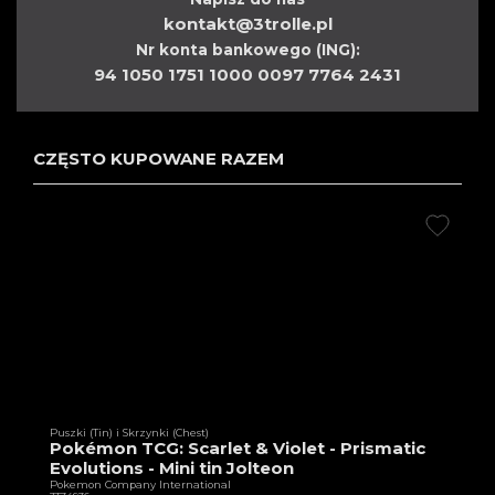
kontakt@3trolle.pl
Nr konta bankowego (ING):
94 1050 1751 1000 0097 7764 2431
CZĘSTO KUPOWANE RAZEM
Puszki (Tin) i Skrzynki (Chest)
Pokémon TCG: Scarlet & Violet - Prismatic
Evolutions - Mini tin Jolteon
Pokemon Company International