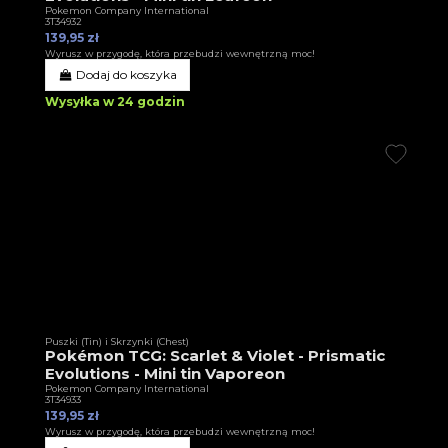
Pokemon Company International
3T34932
139,95 zł
Wyrusz w przygodę, która przebudzi wewnętrzną moc!
Dodaj do koszyka
Wysyłka w 24 godzin
Puszki (Tin) i Skrzynki (Chest)
Pokémon TCG: Scarlet & Violet - Prismatic
Evolutions - Mini tin Vaporeon
Pokemon Company International
3T34933
139,95 zł
Wyrusz w przygodę, która przebudzi wewnętrzną moc!