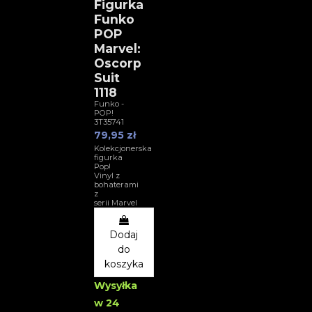
Figurka
Funko
POP
Marvel:
Oscorp
Suit
1118
Funko -
POP!
3T35741
79,95 zł
Kolekcjonerska
figurka
Pop!
Vinyl z
bohaterami
z
serii Marvel
Dodaj
do
koszyka
Wysyłka
w 24