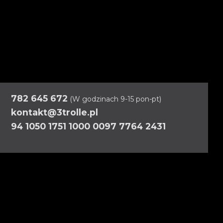
782 645 672
(W godzinach 9-15 pon-pt)
kontakt@3trolle.pl
94 1050 1751 1000 0097 7764 2431