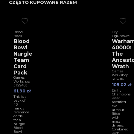
CZĘSTO KUPOWANE RAZEM
Blood
Gry
Bowl
Figurkowe
Blood
Warha
Bowl
40000:
Nurgle
The
Team
Ancesto
Card
Wrath
Games
Pack
Workshop
Games
3T32116
Workshop
105,02 zł
3T29403
61,90 zł
Einhyr
Champions
This is a
wear
pack of
modified
43
exo-
handy
armour
reference
fitted
cards
with
for a
mass
Nurgle
drivers.
Blood
Combined
Bowl
with