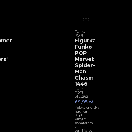
Funko -
POP!
mmer
Figurka
Funko
POP
rs'
Marvel:
Spider-
Man
Chasm
1446
Funko -
POP!
3T35262
69,95 zł
Kolekcjonerska
figurka
Pop!
Vinyl z
bohaterami
z
serii Marvel