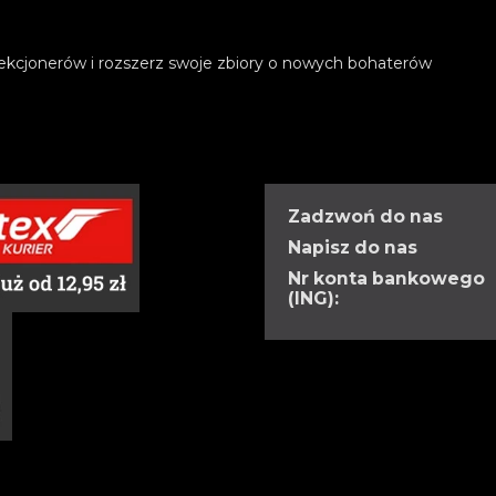
ekcjonerów i rozszerz swoje zbiory o nowych bohaterów
Zadzwoń do nas
Napisz do nas
Nr konta bankowego
(ING):