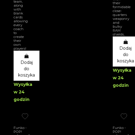
team,
their
along
formidable
with
close-
blank
quarters
cards
weaponry
allowing
and
every
bulky
coach
RAM
to
shields,
create
their
own
Dodaj
players!
do
koszyka
Dodaj
do
Wysyłka
koszyka
w 24
Wysyłka
godzin
w 24
godzin
Funko -
Funko -
POP!
POP!