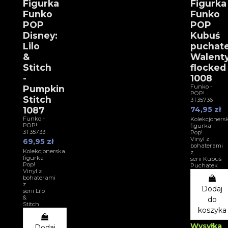
Figurka
Figurka
Funko
Funko
POP
POP
Disney:
Kubuś
Lilo
puchat
&
Walent
Stitch
flocked
-
1008
Funko -
Pumpkin
POP!
Stitch
3T35736
1087
74,95 zł
Funko -
Kolekcjoners
POP!
figurka
3T35733
Pop!
Vinyl z
69,95 zł
bohaterami
Kolekcjonerska
z
figurka
serii Kubuś
Pop!
Puchatek
Vinyl z
bohaterami
z
Dodaj
serii Lilo
&
do
Stitch
koszyka
Wysyłka
Dodaj