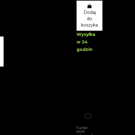
Dodaj
do
koszyka
Wysyłka
w 24
godzin
Funko -
POP!