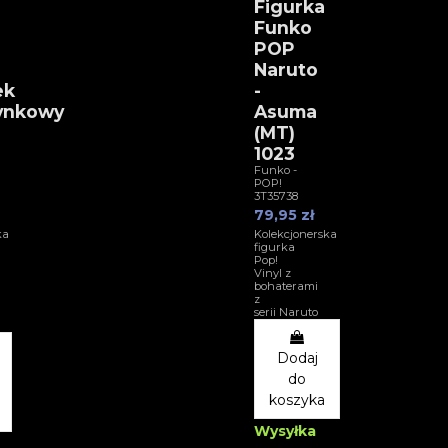
Figurka
Funko
POP
Naruto
ek
-
ynkowy
Asuma
(MT)
1023
Funko -
POP!
3T35738
79,95 zł
ka
Kolekcjonerska
figurka
Pop!
Vinyl z
bohaterami
z
serii Naruto
Dodaj
do
koszyka
Wysyłka