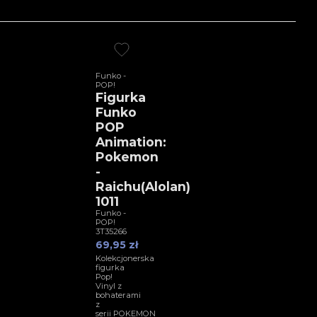
Funko -
POP!
Figurka
Funko
POP
Animation:
Pokemon
-
Raichu(Alolan)
1011
Funko -
POP!
3T35266
69,95 zł
Kolekcjonerska
figurka
Pop!
Vinyl z
bohaterami
z
serii POKEMON