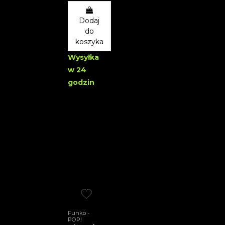
Dodaj
do
koszyka
Wysyłka
w 24
godzin
Funko -
POP!