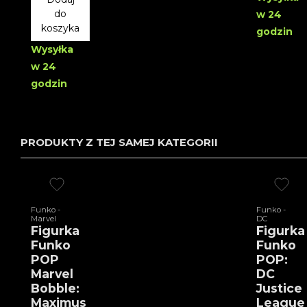
do
w 24
koszyka
godzin
Wysyłka
w 24
godzin
PRODUKTY Z TEJ SAMEJ KATEGORII
Funko -
Funko -
Marvel
DC
Figurka
Figurka
Funko
Funko
POP
POP:
Marvel
DC
Bobble:
Justice
Maximus
League