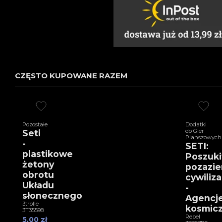
CZĘSTO KUPOWANE RAZEM
Pozostałe
Dodatki
do Gier
Seti
Planszowych
-
SETI:
plastikowe
Poszuk
żetony
pozazie
obrotu
cywiliza
Układu
-
słonecznego
Agencj
3trolle
kosmic
3T35598
Rebel
5,00 zł