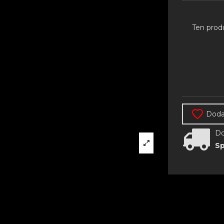
Ten prod
Dodaj
Do
Sp