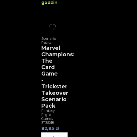
godzin
Scenario
Packs
Marvel
Champions:
The
Card
Game
-
Trickster
Takeover
Scenario
Pack
Fantasy
Flight
Games
3T36018
82,95 zł