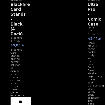
Pozostałe
Pozostałe
Blackfire
Ultra
Card
Pro
Stands
-
-
Comic
Black
Case
Ultra
(4
Pro
Pack)
3T9146
Blackfire
45,41 zł
3T7795
Show
30,85 zł
off your
comic
Blackfire
books
Card
in style
Stands
with
are the
the
perfect
new
solution
Comic
to
Case,
display
ideal for
your
organizing,
favorite
storing
cards or
and
spice
transporting
up your
your
board
comic
game
book
experience.
collection.
The
sleek,