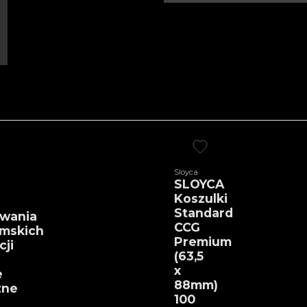
Sloyca
SLOYCA
Koszulki
Standard
iwania
CCG
mskich
Premium
cji
(63,5
x
e
88mm)
zne
100