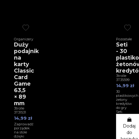
Organizery
Pozostałe
Duży
Seti
podajnik
- 30
na
plastik
karty
żetonó
Classic
kredyt
3trolle
Card
3T35599
Game
14,99 zł
63,5
30
× 89
plastikowych
żetony
mm
kredytów
do gry
3trolle
Seti.
3T31531
14,99 zł
Zaprowadź
Dodaj
porządek
do
na stole
dzięki