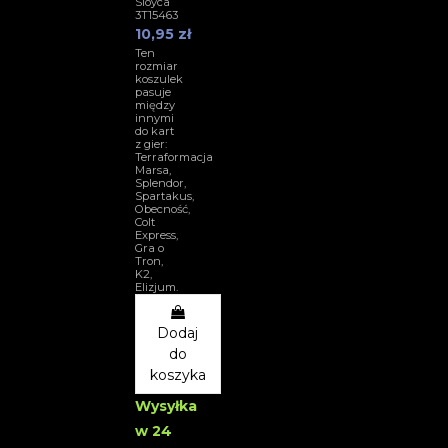
Sloyca
3T15463
10,95 zł
Ten
rozmiar
koszulek
pasuje
między
innymi
do kart
z gier:
Terraformacja
Marsa,
Splendor,
Spartakus,
Obecność,
Colt
Express,
Gra o
Tron,
K2,
Elizjum.
Dodaj
do
koszyka
Wysyłka
w 24