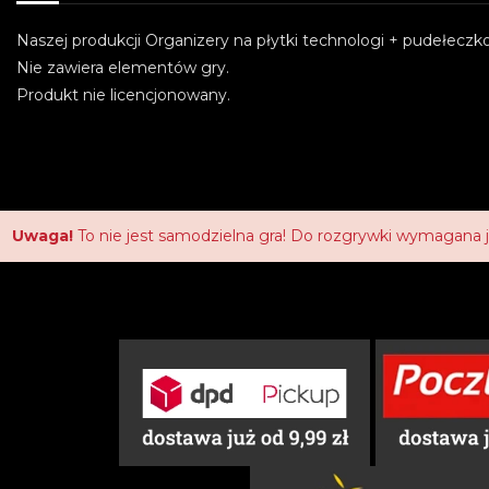
Naszej produkcji Organizery na płytki technologi + pudełeczko
Nie zawiera elementów gry.
Produkt nie licencjonowany.
Uwaga!
To nie jest samodzielna gra! Do rozgrywki wymagana 