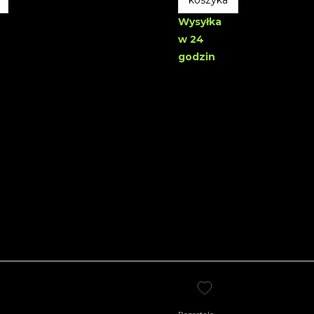
koszyka
Wysyłka
w 24
godzin