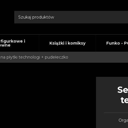
 figurkowe i
Książki i komiksy
Funko - P
ewne
y na płytki technologi + pudełeczko
Se
t
Orga