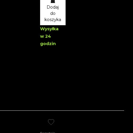
Dodaj
do
koszyka
Wysyłka
w 24
godzin