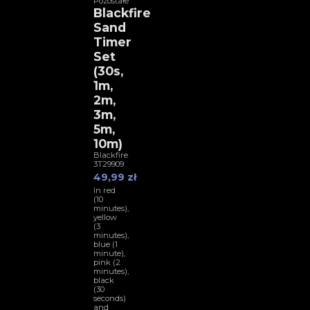
Pozostałe
Blackfire
Sand
Timer
Set
(30s,
1m,
2m,
3m,
5m,
10m)
Blackfire
3T29909
49,99 zł
In red
(10
minutes),
yellow
(3
minutes),
blue (1
minute),
pink (2
minutes),
black
(30
seconds)
and