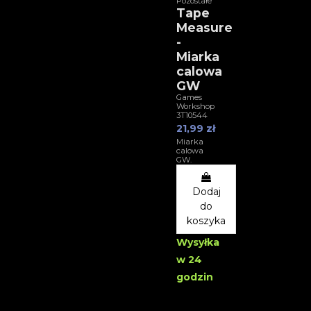
Pozostałe
Tape
Measure
-
Miarka
calowa
GW
Games
Workshop
3T10544
21,99 zł
Miarka
calowa
GW.
Dodaj
do
koszyka
Wysyłka
w 24
godzin