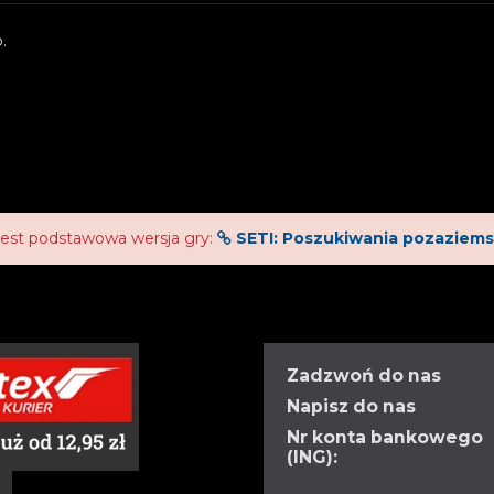
.
jest podstawowa wersja gry:
SETI: Poszukiwania pozaziemsk
Zadzwoń do nas
Napisz do nas
Nr konta bankowego
(ING):