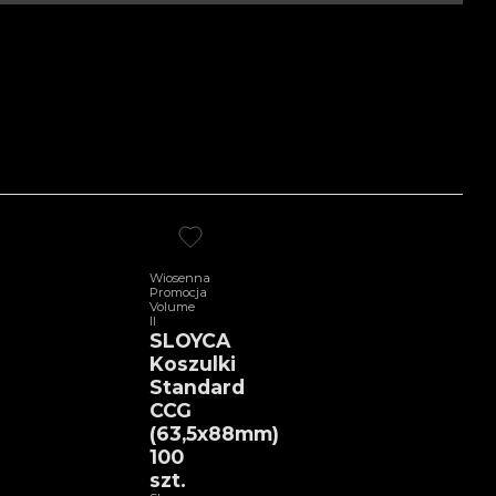
Wiosenna
Promocja
Volume
II
SLOYCA
Koszulki
Standard
CCG
(63,5x88mm)
100
szt.