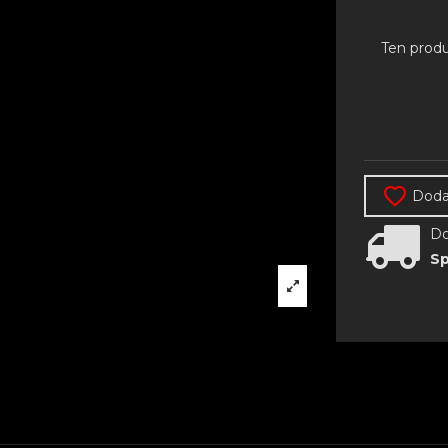
Ten produ
Dodaj
Do
Sp