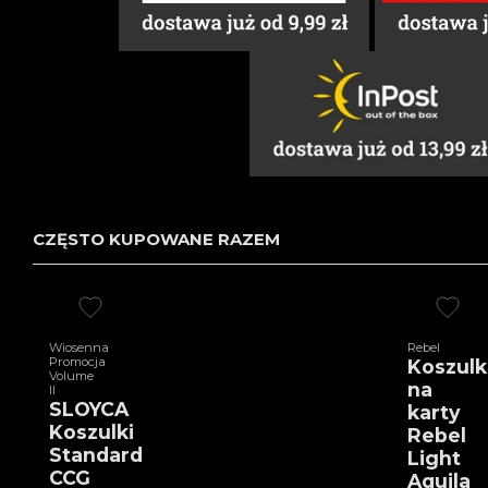
CZĘSTO KUPOWANE RAZEM
Wiosenna
Rebel
Promocja
Koszulk
Volume
na
II
SLOYCA
karty
Koszulki
Rebel
Standard
Light
CCG
Aquila