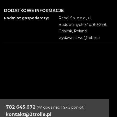
DODATKOWE INFORMACJE
Podmiot gospodarczy:
Rebel Sp. z o.o., ul.
Budowlanych 64c, 80-298,
Gdańsk, Poland,
wydawnictwo@rebel.pl
782 645 672
(W godzinach 9-15 pon-pt)
kontakt@3trolle.pl