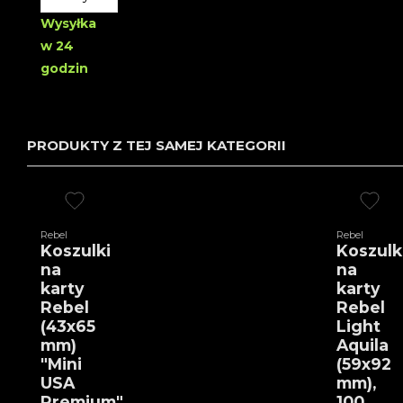
Wysyłka
w 24
godzin
PRODUKTY Z TEJ SAMEJ KATEGORII
Rebel
Rebel
Koszulki
Koszulk
na
na
karty
karty
Rebel
Rebel
(43x65
Light
mm)
Aquila
"Mini
(59x92
USA
mm),
Premium"
100