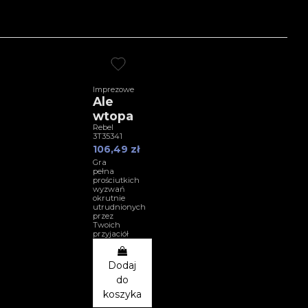
Imprezowe
Ale
wtopa
Rebel
3T35341
106,49 zł
Gra
pełna
prościutkich
wyzwań
okrutnie
utrudnionych
przez
Twoich
przyjaciół
Dodaj
do
koszyka