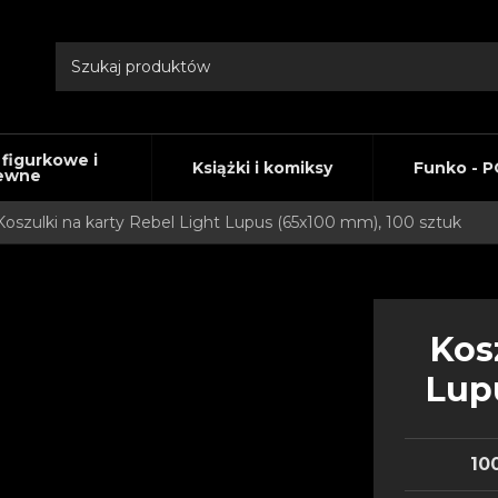
 figurkowe i
Książki i komiksy
Funko - P
ewne
Koszulki na karty Rebel Light Lupus (65x100 mm), 100 sztuk
Kos
Lup
10