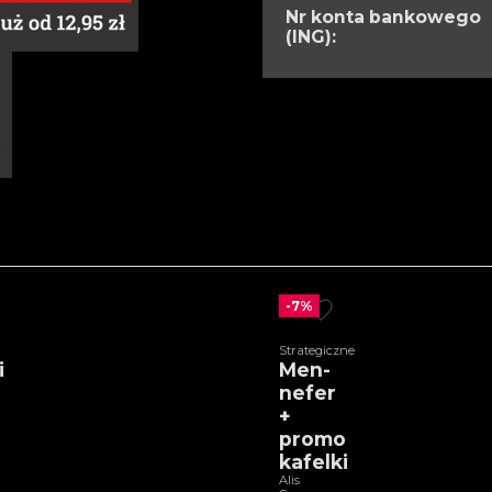
Nr konta bankowego
(ING):
-7%
Strategiczne
i
Men-
nefer
+
promo
kafelki
Alis