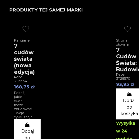
PRODUKTY TEJ SAMEJ MARKI
Karciane
Strona
główna
7
7
cudów
Cudów
świata
Świata:
(nowa
Budowl
edycja)
Rebel
Rebel
3T28570
3T19554
93,95 zł
168,75 zł
Pokaż,
jakie
Dodaj
cuda
może
do
zbudować
Twoja
koszyka
cywilizacja!
Wysyłka
w 24
Dodaj
do
godzin