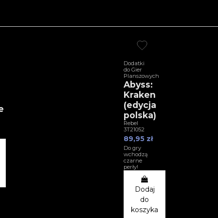
Dodatki
do Gier
Planszowych
Abyss:
Kraken
(edycja
e
polska)
Rebel
3T21052
89,95 zł
Do gry
wchodzą
czarne
perły!
Dodaj
do
koszyka