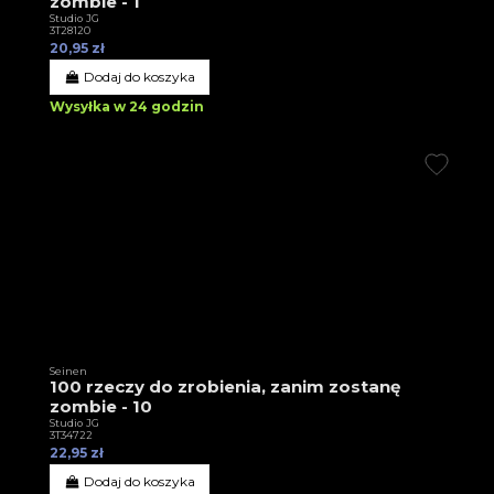
zombie - 1
Studio JG
3T28120
20,95 zł
Dodaj do koszyka
Wysyłka w 24 godzin
Seinen
100 rzeczy do zrobienia, zanim zostanę
zombie - 10
Studio JG
3T34722
22,95 zł
Dodaj do koszyka