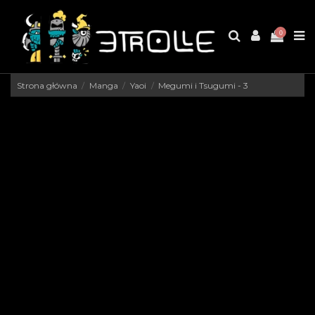
0
Strona główna
Manga
Yaoi
Megumi i Tsugumi - 3