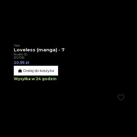
Yaoi
Loveless (manga) - 7
Studio JG
3T21781
20,95 zł
Dodaj do koszyka
Wysyłka w 24 godzin