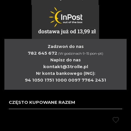
Zadzwoń do nas
782 645 672
(W godzinach 9-15 pon-pt)
Napisz do nas
kontakt@3trolle.pl
Nr konta bankowego (ING):
94 1050 1751 1000 0097 7764 2431
CZĘSTO KUPOWANE RAZEM