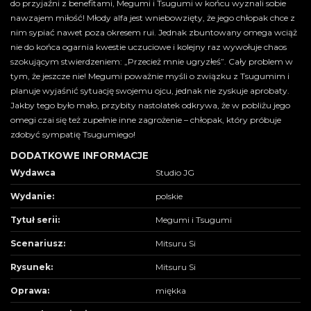
do przyjaźni z benefitami, Megumi i Tsugumi w końcu wyznali sobie
nawzajem miłość! Młody alfa jest wniebowzięty, że jego chłopak chce z
nim sypiać nawet poza okresem rui. Jednak zbuntowany omega wciąż
nie do końca ogarnia kwestie uczuciowe i kolejny raz wywołuje chaos
szokującym stwierdzeniem: „Przecież mnie ugryzłeś”. Cały problem w
tym, że jeszcze nie! Megumi poważnie myśli o związku z Tsugumim i
planuje wyjaśnić sytuację swojemu ojcu, jednak nie zyskuje aprobaty.
Jakby tego było mało, przybity nastolatek odkrywa, że w pobliżu jego
omegi czai się też zupełnie inne zagrożenie – chłopak, który próbuje
zdobyć sympatię Tsugumiego!
DODATKOWE INFORMACJE
Wydawca
Studio JG
Wydanie:
polskie
Tytuł serii:
Megumi i Tsugumi
Scenariusz:
Mitsuru Si
Rysunek:
Mitsuru Si
Oprawa:
miękka