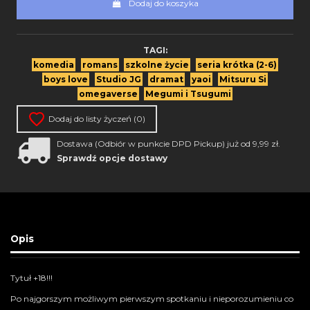
Dodaj do koszyka
TAGI:
komedia
romans
szkolne życie
seria krótka (2-6)
boys love
Studio JG
dramat
yaoi
Mitsuru Si
omegaverse
Megumi i Tsugumi
Dodaj do listy życzeń (
0
)
Dostawa (Odbiór w punkcie DPD Pickup) już od 9,99 zł.
Sprawdź opcje dostawy
Opis
Tytuł +18!!!
Po najgorszym możliwym pierwszym spotkaniu i nieporozumieniu co