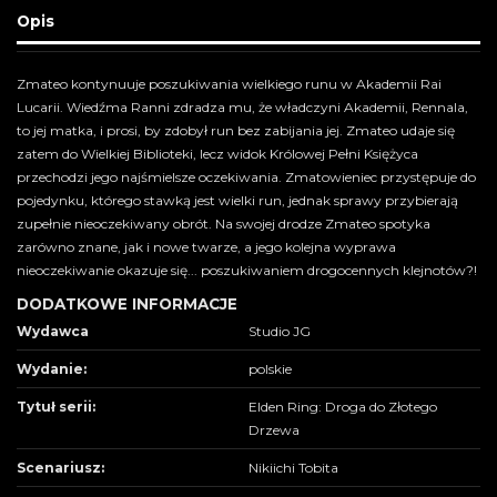
Opis
Zmateo kontynuuje poszukiwania wielkiego runu w Akademii Rai
Lucarii. Wiedźma Ranni zdradza mu, że władczyni Akademii, Rennala,
to jej matka, i prosi, by zdobył run bez zabijania jej. Zmateo udaje się
zatem do Wielkiej Biblioteki, lecz widok Królowej Pełni Księżyca
przechodzi jego najśmielsze oczekiwania. Zmatowieniec przystępuje do
pojedynku, którego stawką jest wielki run, jednak sprawy przybierają
zupełnie nieoczekiwany obrót. Na swojej drodze Zmateo spotyka
zarówno znane, jak i nowe twarze, a jego kolejna wyprawa
nieoczekiwanie okazuje się... poszukiwaniem drogocennych klejnotów?!
DODATKOWE INFORMACJE
Wydawca
Studio JG
Wydanie:
polskie
Tytuł serii:
Elden Ring: Droga do Złotego
Drzewa
Scenariusz:
Nikiichi Tobita