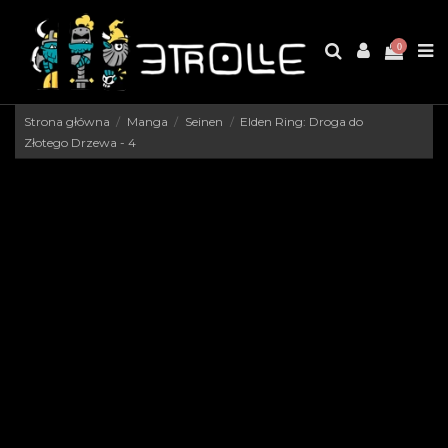
0
Strona główna
Manga
Seinen
Elden Ring: Droga do
Złotego Drzewa - 4