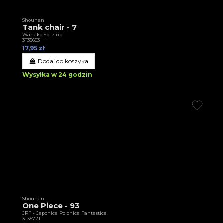
Shounen
Tank chair - 7
Waneko Sp. z o.o.
3T35693
17,95 zł
Dodaj do koszyka
Wysyłka w 24 godzin
Shounen
One Piece - 93
JPF - Japonica Polonica Fantastica
3T35721