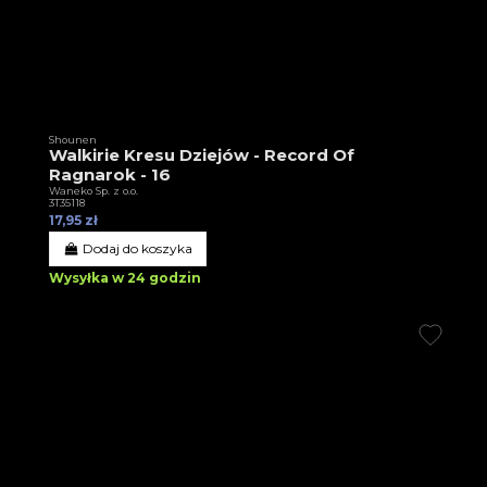
Shounen
Walkirie Kresu Dziejów - Record Of
Ragnarok - 16
Waneko Sp. z o.o.
3T35118
17,95 zł
Dodaj do koszyka
Wysyłka w 24 godzin