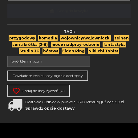
Dodaj do koszyka
TAGI:
przygodowy
komedia
wojownicy/wojowniczki
seinen
seria krótka (2-6)
moce nadprzyrodzone
fantastyka
Studio JG
bóstwa
Elden Ring
Nikiichi Tobita
Dodaj do listy życzeń (
0
)
Dostawa (Odbiór w punkcie DPD Pickup) już od 9,99 zł.
Sprawdź opcje dostawy