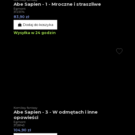
Abe Sapien - 1 - Mroczne i straszliwe
Egmont
3T23174
83,90 zł
Dodaj do koszyka
Wysyłka w 24 godzin
Komiksy fantasy
Abe Sapien - 3 - W odmętach i inne
opowieści
Egmont
3T28143
104,90 zł