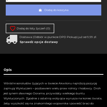
Dodaj do koszyka
Dodaj do listy życzeń (
0
)
Dostawa (Odbiór w punkcie DPD Pickup) już od 9,99 zł.
Sprawdź opcje dostawy
Opis
Wśród krasnoludów żyjących w świecie Akwilonu najniższą pozycję
zajmują Wykluczeni – pozbawieni wielu praw rolnicy i hodowcy. Droh
jest synem sławnego Oorama, przywódcy wielkiego buntu
Wykluczonych. Zgodnie z ostatnią wolą ojca wyrusza na koniec świata,
żeby wyszkolić się na znakomitego wojownika i powieść braci do