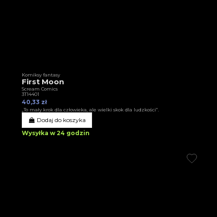
Komiksy fantasy
First Moon
Scream Comics
3T14401
40,33 zł
„To mały krok dla człowieka, ale wielki skok dla ludzkości”.
Dodaj do koszyka
Wysyłka w 24 godzin