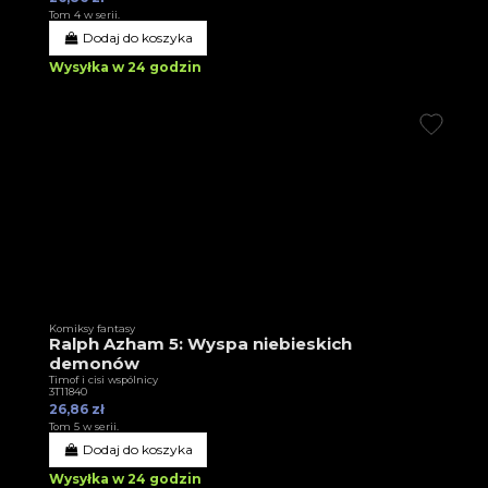
Tom 4 w serii.
Dodaj do koszyka
Wysyłka w 24 godzin
Komiksy fantasy
Ralph Azham 5: Wyspa niebieskich
demonów
Timof i cisi wspólnicy
3T11840
26,86 zł
Tom 5 w serii.
Dodaj do koszyka
Wysyłka w 24 godzin