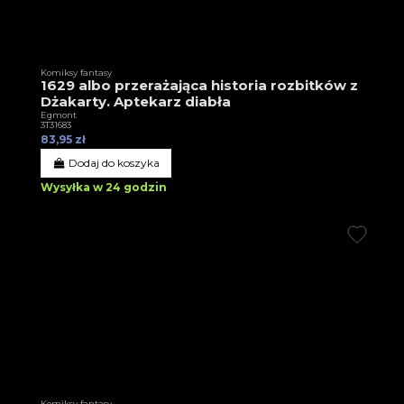
Komiksy fantasy
1629 albo przerażająca historia rozbitków z
Dżakarty. Aptekarz diabła
Egmont
3T31683
83,95 zł
Dodaj do koszyka
Wysyłka w 24 godzin
Komiksy fantasy