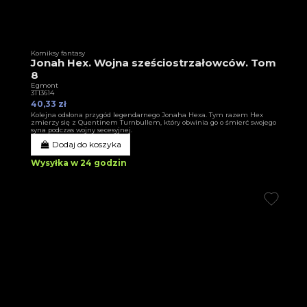
Komiksy fantasy
Jonah Hex. Wojna sześciostrzałowców. Tom
8
Egmont
3T13614
40,33 zł
Kolejna odsłona przygód legendarnego Jonaha Hexa. Tym razem Hex
zmierzy się z Quentinem Turnbullem, który obwinia go o śmierć swojego
syna podczas wojny secesyjnej.
Dodaj do koszyka
Wysyłka w 24 godzin