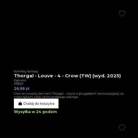
Komiksy fantasy
Thorgal - Louve - 4 - Crow (TW) (wyd. 2025)
Egmont
3T8001
26,99 zł
Crow to czwarty tom serii Thorgal - Louve o przygodach rozmawiającej ze
zwierzętami córki ciemnowłosego wikinga.
Dodaj do koszyka
Wysyłka w 24 godzin