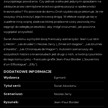
zwycięskiego powstania. Czy jednak walka jest jedynym sposobem na
zdobycie przez ciemiężone bractwo godnej pozycji w społeczności
krasnoludów? Po powrocie do domu Droh szybko się przekonuje, że nie
wszyscy chcą kroczyć jego krwawą drogą. W efekcie wplątuje się w
zupełnie inną wojnę, podczas której pradawne czary pozwolą mu
sięgnąć do odległej przeszłości, aby mógł zrozumieć, jak powinna
wyglądać przyszłość.
Świat Akwilonu wymyślili dwaj francuscy scenarzyści: Jean-Luc Istin
(„Merlin”, „Les druides”) i Nicolas Jarry („Zmierzch bogów”, „Les brumes
d’Asceltis”, „Les Chroniques de Magon”). Autorem scenariuszy do
wszystkich historii o krasnoludach jest drugi z nich, a twórcą rysunków
do tego tomu cyklu – francuski grafik Jean-Paul Bordier („Souvernirs
d’un Elficologue”, „Elfy”).
DODATKOWE INFORMACJE
Wydawca
Egmont
Tytuł serii:
Świat Akwilonu
Scenariusz:
Nicolas Jarry
Rysunek:
Jean-Paul Bordier