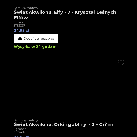
Komiksy fantasy
Świat Akwilonu. Elfy - 7 - Kryształ Leśnych
Elfów
Egmont
3T32037
24,95 zł
Dodaj do koszyka
Wysyłka w 24 godzin
Komiksy fantasy
Świat Akwilonu. Orki i gobliny. - 3 - Gri'im
Egmont
3T32486