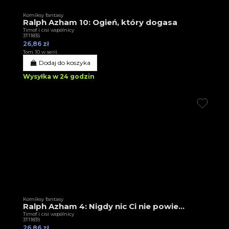
Komiksy fantasy
Ralph Azham 10: Ogień, który dogasa
Timof i cisi wspólnicy
3T11835
26,86 zł
Tom 10 w serii.
Dodaj do koszyka
Wysyłka w 24 godzin
Komiksy fantasy
Ralph Azham 4: Nigdy nic Ci nie powie...
Timof i cisi wspólnicy
3T11839
26,86 zł