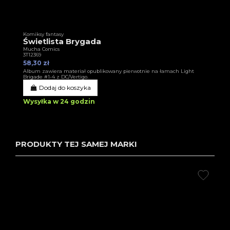
Komiksy fantasy
Świetlista Brygada
Mucha Comics
3T12369
58,30 zł
Album zawiera materiał opublikowany pierwotnie na łamach Light
Brigade #1-4 z DC/Vertigo.
Dodaj do koszyka
Wysyłka w 24 godzin
PRODUKTY TEJ SAMEJ MARKI