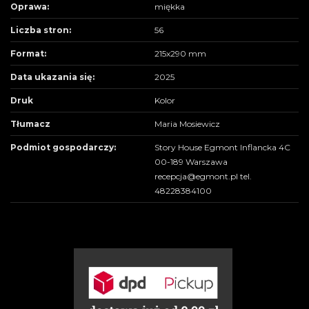
Oprawa:
miękka
Liczba stron:
56
Format:
215x290 mm
Data ukazania się:
2025
Druk
Kolor
Tłumacz
Maria Mosiewicz
Podmiot gospodarczy:
Story House Egmont Inflancka 4C
00-189 Warszawa
recepcja@egmont.pl tel.
48228384100