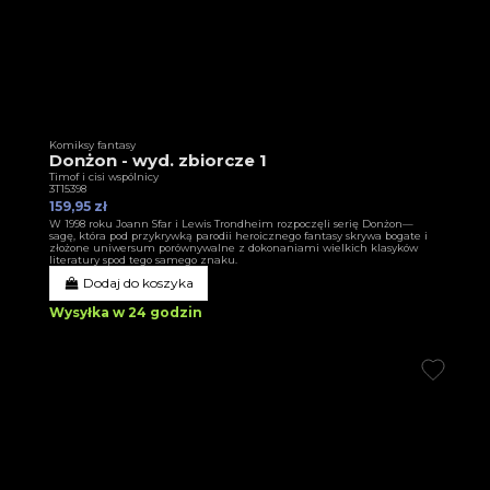
Komiksy fantasy
Donżon - wyd. zbiorcze 1
Timof i cisi wspólnicy
3T15398
159,95 zł
W 1998 roku Joann Sfar i Lewis Trondheim rozpoczęli serię Donżon—
sagę, która pod przykrywką parodii heroicznego fantasy skrywa bogate i
złożone uniwersum porównywalne z dokonaniami wielkich klasyków
literatury spod tego samego znaku.
Dodaj do koszyka
Wysyłka w 24 godzin