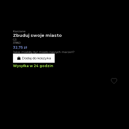
Karciane
Zbuduj swoje miasto
G3
3T860
32,75 zł
Jakie miałoby być miasto naszych marzeń?
Dodaj do koszyka
Wysyłka w 24 godzin