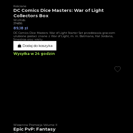
Kościane
DC Comics Dice Masters: War of Light
Collectors Box
WizKids
3T4896
89,18 zł
DC Comics Dice Masters: War of Light Starter Set przedstawia graczom
ulubione postaci znane z War of Light, m. in. Batmana, Hal Jordana,
Sinestroa oraz wielu
Dodaj do koszyka
Wysyłka w 24 godzin
Wiosenna Promocja Volume II
Epic PvP: Fantasy