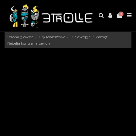
0
Strona główna
Gry Planszowe
Dla dwojga
Zamęt.
Rebelia kontra Imperium