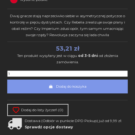
Dwaj gracze stają naprzeciwko siebie w asymetrycznej potyczce o
kontrolę w pięciu dystryktach. Czy Rebelia zrealizuje swoje plany i
obali reżim? Czy Imperium zdusi opór, tym samym umacniając
swoje rządy? Rewolucja zaczyna się lada chwila
53,21 zł
Ten produkt wysyłany jest w ciągu
od 3-5 dni
od złożenia
zamówienia.
Dodaj do koszyka
Dodaj do listy życzeń (
0
)
Dostawa (Odbiór w punkcie DPD Pickup) już od 9,99 zł.
Sprawdź opcje dostawy