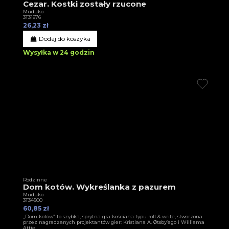
Cezar. Kostki zostały rzucone
Muduko
3T31876
26,23 zł
Dodaj do koszyka
Wysyłka w 24 godzin
Rodzinne
Dom kotów. Wykreślanka z pazurem
Muduko
3T34500
60,85 zł
„Dom kotów” to szybka, sprytna gra kościana typu roll & write, stworzona
przez nagradzanych projektantów gier: Kristiana A. Øtsby’ego i Williama
Attię.