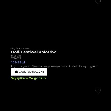
Gry Planszowe
Holi. Festiwal Kolorów
Muduko
3T24077
109,99 zł
Logiczna gra z trójwymiarową planszą o rzucaniu się kolorowym pyłem
Dodaj do koszyka
Wysyłka w 24 godzin