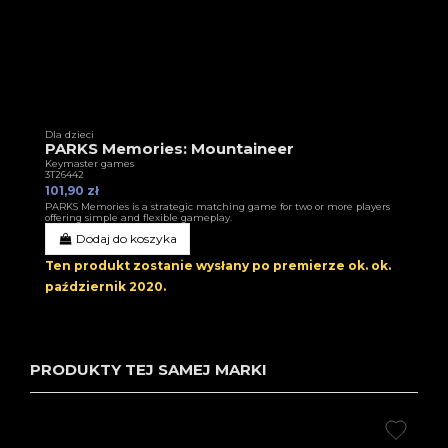
Dla dzieci
PARKS Memories: Mountaineer
Keymaster games
3T26442
101,90 zł
PARKS Memories is a strategic matching game for two or more players
offering simple and flexible gameplay.
Dodaj do koszyka
Ten produkt zostanie wysłany po premierze ok.
ok.
październik 2020
.
PRODUKTY TEJ SAMEJ MARKI