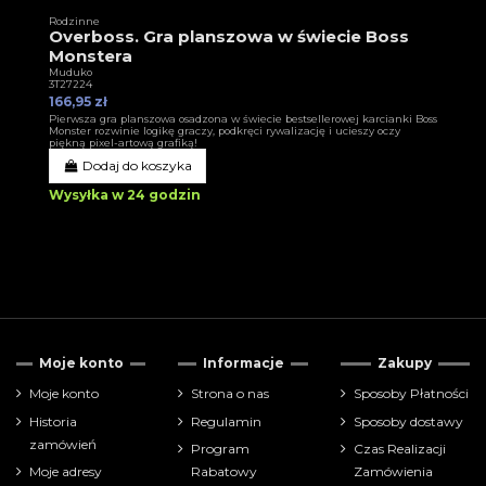
Rodzinne
Overboss. Gra planszowa w świecie Boss
Monstera
Muduko
3T27224
166,95 zł
Pierwsza gra planszowa osadzona w świecie bestsellerowej karcianki Boss
Monster rozwinie logikę graczy, podkręci rywalizację i ucieszy oczy
piękną pixel-artową grafiką!
Dodaj do koszyka
Wysyłka w 24 godzin
Moje konto
Informacje
Zakupy
Moje konto
Strona o nas
Sposoby Płatności
Historia
Regulamin
Sposoby dostawy
zamówień
Program
Czas Realizacji
Moje adresy
Rabatowy
Zamówienia