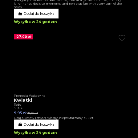
thought you knew has been reimagined as a game of combat, crafting
killer hands, decisive moments, and non-stop fun with every turn of the
cards!
Dodaj do koszyka
Wysyłka w 24 godzin
-27,00 zł
Promocja Wakacyjna I
Kwiatki
Rebel
3T8535
9,95 zł
36,99 zł
Dbaj o kwiaty i stwórz własny, niepowtarzalny bukiet!
Dodaj do koszyka
Wysyłka w 24 godzin