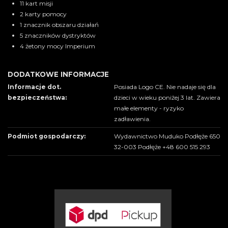
11 kart misji
2 karty pomocy
1 znacznik obszaru działań
5 znaczników dystryktów
4 żetony mocy Imperium
DODATKOWE INFORMACJE
Informacje dot.
Posiada Logo CE. Nie nadaje się dla
bezpieczeństwa:
dzieci w wieku poniżej 3 lat. Zawiera
małe elementy - ryzyko
zadławienia.
Podmiot gospodarczy:
Wydawnictwo Muduko Podłęże 650
32-003 Podłęże +48 600 515 293