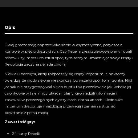
Opis
Dwaj gracze stają naprzeciwko siebie w asymetrycznej potyczce o
kontrolę w pięciu dystryktach. Czy Rebelia zrealizuje swoje plany i obali
reżim? Czy Imperium zdusi opór, tym samym umacniając swoje rządy?
Rewolucja zaczyna się lada chwila
Niewielu pamięta, kiedy rozpoczęły się rządy Imperium, a niektórzy
twierdzą, że nigdy się one nie skończą, bo wszelki opór to mrzonka. Nikt
jednak nie przygotowywał się do buntu tak pieczołowicie jak Rebelia jej
członkowie w tajemnicy układali plany, gromadzili informacje i
zasiewali w poszczególnych dystryktach ziarna anarchii. Jednakże
Imperium dysponuje miażdżącą przewagą i zamierza stłumić
powstanie z pełną mocą.
Zawartość gry:
24 karty Rebelii