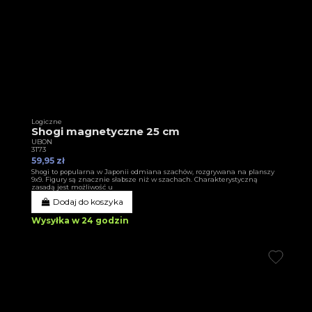
Logiczne
Shogi magnetyczne 25 cm
UBON
3T73
59,95 zł
Shogi to popularna w Japonii odmiana szachów, rozgrywana na planszy
9x9. Figury są znacznie słabsze niż w szachach. Charakterystyczną
zasadą jest możliwość u
Dodaj do koszyka
Wysyłka w 24 godzin