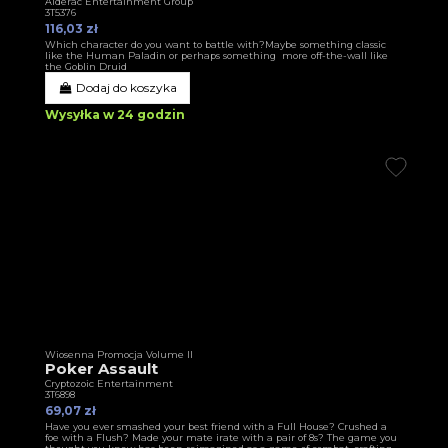
Alderac Entertainment Group
3T5376
116,03 zł
Which character do you want to battle with?Maybe something classic
like the Human Paladin or perhaps something more off-the-wall like
the Goblin Druid
Dodaj do koszyka
Wysyłka w 24 godzin
Wiosenna Promocja Volume II
Poker Assault
Cryptozoic Entertainment
3T6898
69,07 zł
Have you ever smashed your best friend with a Full House? Crushed a
foe with a Flush? Made your mate irate with a pair of 8s? The game you