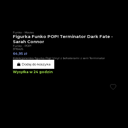
Funko - Movies
Figurka Funko POP! Terminator Dark Fate -
Sarah Connor
Funko - POP!
3T16426
64,95 zł
Kolekcjonerska figurka Pop! Vinyl z bohaterami z serii Terminator
Dodaj do koszyka
Wysyłka w 24 godzin