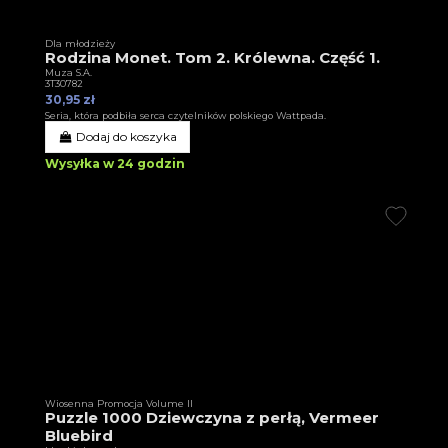
Dla młodzieży
Rodzina Monet. Tom 2. Królewna. Część 1.
Muza S.A.
3T30782
30,95 zł
Seria, która podbiła serca czytelników polskiego Wattpada.
Dodaj do koszyka
Wysyłka w 24 godzin
Wiosenna Promocja Volume II
Puzzle 1000 Dziewczyna z perłą, Vermeer
Bluebird