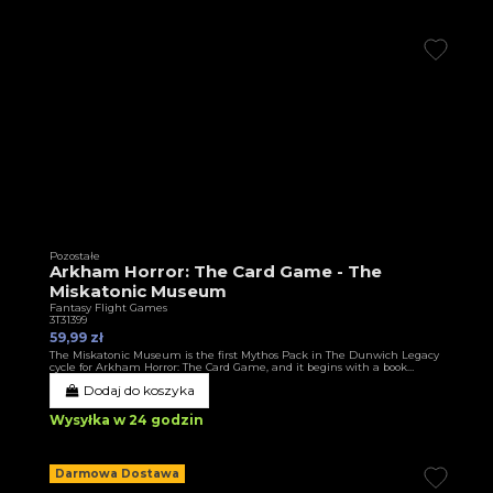
Pozostałe
Arkham Horror: The Card Game - The
Miskatonic Museum
Fantasy Flight Games
3T31399
59,99 zł
The Miskatonic Museum is the first Mythos Pack in The Dunwich Legacy
cycle for Arkham Horror: The Card Game, and it begins with a book…
Dodaj do koszyka
Wysyłka w 24 godzin
Darmowa Dostawa