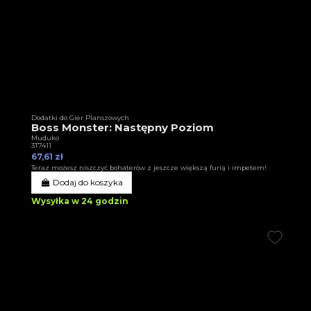
Dodatki do Gier Planszowych
Boss Monster: Następny Poziom
Muduko
3T7411
67,61 zł
Teraz możesz niszczyć bohaterów z jeszcze większą furią i impetem!
Dodaj do koszyka
Wysyłka w 24 godzin