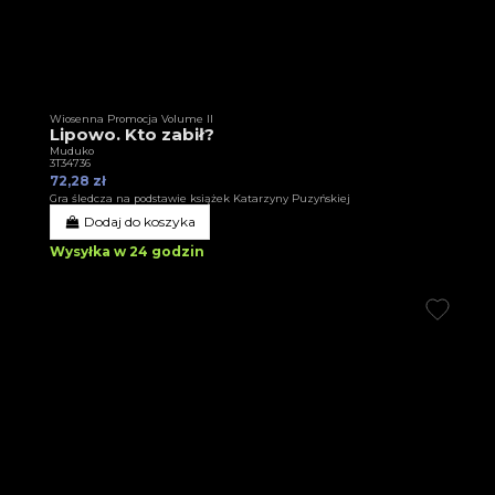
Wiosenna Promocja Volume II
Lipowo. Kto zabił?
Muduko
3T34736
72,28 zł
Gra śledcza na podstawie książek Katarzyny Puzyńskiej
Dodaj do koszyka
Wysyłka w 24 godzin