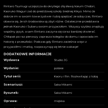
Rintaro Tsumugi uczęszcza do okrytego złą sławą liceum Chidori,
Kaoruko Waguri zaś do prestiżowej szkoły średniej Kikyo. Mimo że
dobrze im w swoim towarzystwie i lubią spędzać ze sobą czas, Rintaro
obawia się, że ich środowiska są zbyt różne. Ostatecznie przedstawia
jednak Kaoruko i Subaru swoim przyjaciołom. Wszyscy szybko znajdują
wspólny język, a sam Rintaro zaczyna się coraz bardziej otwierać.
Chłopak po raz pierwszy zaprasza kolegów do domu i opowiada im
historię z przeszłości. Podczas gdy Rintaro zacieśnia więzi z
przyjaciółmi i matką, rozpoczynają się letnie wakacje!
DODATKOWE INFORMACJE
Wydawca
Studio JG
Wydanie:
polskie
Tytuł serii:
Kaoru i Rin. Rozkwitając z tobą
Scenariusz:
Saka Mikami
Rysunek:
Saka Mikami
Oprawa:
miękka