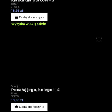
Klatka dla ptaków - 3
Kotori
3T19915
18,95 zł
Dodaj do koszyka
Wysyłka w 24 godzin
Shoujo
Pocałuj jego, kolego! - 4
Kotori
3T19961
18,95 zł
Dodaj do koszyka