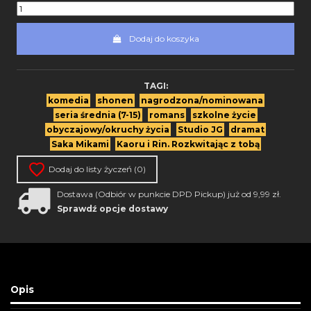
Dodaj do koszyka
TAGI:
komedia
shonen
nagrodzona/nominowana
seria średnia (7-15)
romans
szkolne życie
obyczajowy/okruchy życia
Studio JG
dramat
Saka Mikami
Kaoru i Rin. Rozkwitając z tobą
Dodaj do listy życzeń (
0
)
Dostawa (Odbiór w punkcie DPD Pickup) już od 9,99 zł.
Sprawdź opcje dostawy
Opis