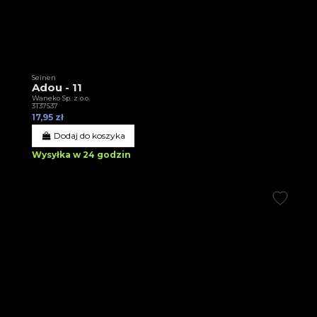
Seinen
Adou - 11
Waneko Sp. z o.o.
3T37537
17,95 zł
Dodaj do koszyka
Wysyłka w 24 godzin