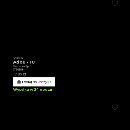
Seinen
Adou - 10
Waneko Sp. z o.o.
3T36558
17,95 zł
Dodaj do koszyka
Wysyłka w 24 godzin