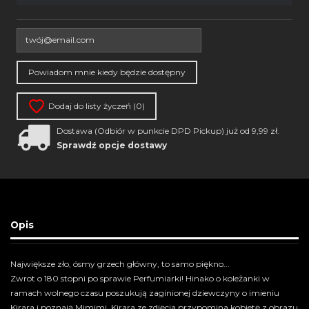
Dodaj do listy życzeń (
0
)
Dostawa (Odbiór w punkcie DPD Pickup) już od 9,99 zł.
Sprawdź opcje dostawy
Opis
Największe zło, ósmy grzech główny, to samo piękno...
Zwrot o 180 stopni po sprawie Perfumiarki! Hinako o koleżanki w
ramach wolnego czasu poszukują zaginionej dziewczyny o imieniu
Kirara i poznają Mimimi. Kirara ze zdjęcia przypomina kobietę z obrazu