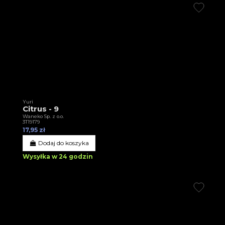
Yuri
Citrus - 9
Waneko Sp. z o.o.
3T19179
17,95 zł
Dodaj do koszyka
Wysyłka w 24 godzin