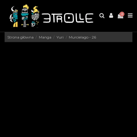
0
Strona główna
Manga
Yuri
Murcielago - 26