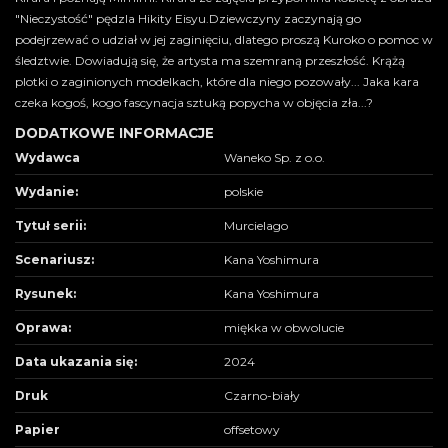
"Nieczystość" pędzla Hikity Eisyu.Dziewczyny zaczynają go
podejrzewać o udział w jej zaginięciu, dlatego proszą Kuroko o pomoc w
śledztwie. Dowiadują się, że artysta ma szemraną przeszłość. Krążą
plotki o zaginionych modelkach, które dla niego pozowały... Jaka kara
czeka kogoś, kogo fascynacja sztuką popycha w objęcia zła...?
DODATKOWE INFORMACJE
Wydawca
Waneko Sp. z o.o.
Wydanie:
polskie
Tytuł serii:
Murcielago
Scenariusz:
Kana Yoshimura
Rysunek:
Kana Yoshimura
Oprawa:
miękka w obwolucie
Data ukazania się:
2024
Druk
Czarno-biały
Papier
offsetowy