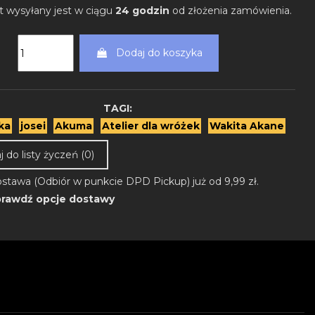
t wysyłany jest w ciągu
24 godzin
od złożenia zamówienia.
Dodaj do koszyka
TAGI:
ka
josei
Akuma
Atelier dla wróżek
Wakita Akane
 do listy życzeń (
0
)
stawa (Odbiór w punkcie DPD Pickup) już od 9,99 zł.
rawdź opcje dostawy