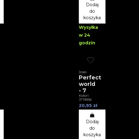
Dodaj
do
koszyka
Wysyłka
w 24
godzin
Josei
Perfect
world
- 7
Kotori
3T19956
20,95 zł
Dodaj
do
koszyka