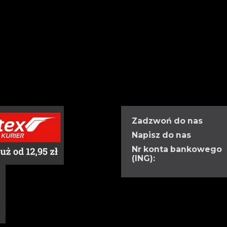
Zadzwoń do nas
Napisz do nas
Nr konta bankowego
(ING):