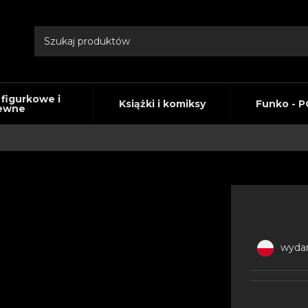
 figurkowe i
Książki i komiksy
Funko - P
ewne
wydan