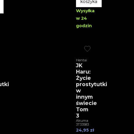
koszyka
Wysyłka
w 24
godzin
Hentai
JK
Haru:
Życie
utki
prostytutki
w
innym
świecie
Tom
3
Akuma
3T33583
24,95 zł