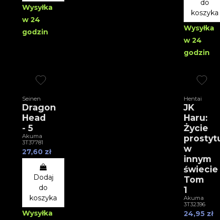
do
Wysyłka
koszyka
w 24
Wysyłka
godzin
w 24
godzin
Seinen
Hentai
Dragon
JK
Head
Haru:
- 5
Życie
Akuma
prostyt
3T37781
w
27,60 zł
innym
świecie
Dodaj
Tom
do
1
koszyka
Akuma
3T32396
Wysyłka
24,95 zł