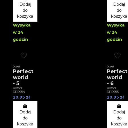
Dodaj
Dodaj
do
do
koszyka
koszyka
Wysyłka
Wysyłka
w 24
w 24
godzin
godzin
Josei
Josei
Perfect
Perfect
world
world
- 5
- 6
Kotori
Kotori
3T19954
3T19955
20,95 zł
20,95 zł
Dodaj
Dodaj
do
do
koszyka
koszyka