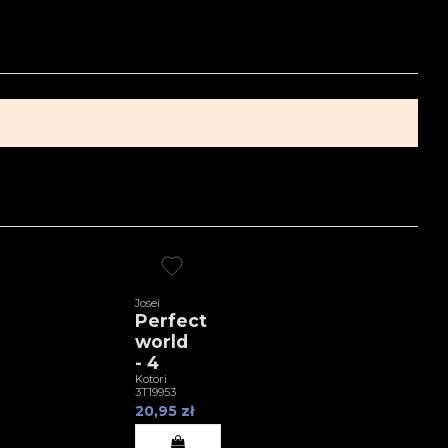
Josei
Perfect
world
- 4
Kotori
3T19953
20,95 zł