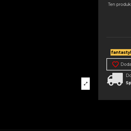
Ten produk
fantasty
Dodaj
Do
Sp