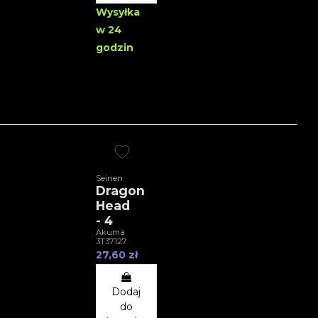
Wysyłka
w 24
godzin
Seinen
Dragon
Head
- 4
Akuma
3T37127
27,60 zł
Dodaj
do