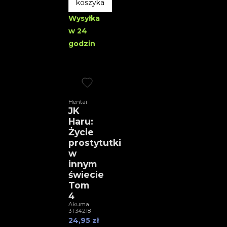
koszyka
Wysyłka
w 24
godzin
Hentai
JK
Haru:
Życie
prostytutki
w
innym
świecie
Tom
4
Akuma
3T34218
24,95 zł