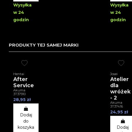
Wysyłka
Wysyłka
w 24
w 24
godzin
godzin
PRODUKTY TEJ SAMEJ MARKI
Hentai
Josei
After
Atelier
Service
dla
Akuma
wróżek
3T37910
- 2
28,95 zł
Akuma
3T37416
24,95 zł
Dodaj
do
koszyka
Dodaj