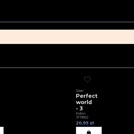
Josei
Perfect
world
- 3
Kotori
3T19952
20,95 zł