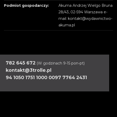
Podmiot gospodarczy:
Akuma Andrzej Wielgo Bruna
28/43, 02-594 Warszawa e-
mail: kontakt@wydawnictwo-
akuma.pl
782 645 672
(W godzinach 9-15 pon-pt)
kontakt@3trolle.pl
94 1050 1751 1000 0097 7764 2431