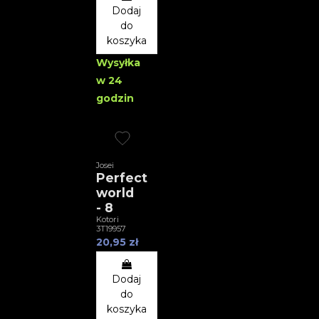
Dodaj
do
koszyka
Wysyłka
w 24
godzin
Josei
Perfect
world
- 8
Kotori
3T19957
20,95 zł
Dodaj
do
koszyka