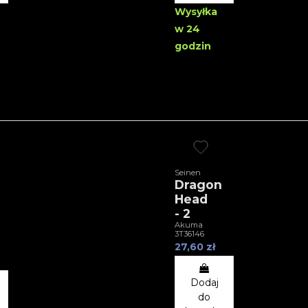
Wysyłka
w 24
godzin
Seinen
Dragon
Head
- 2
Akuma
3T36146
27,60 zł
Dodaj
do