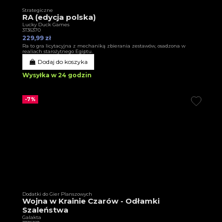
Strategiczne
RA (edycja polska)
Lucky Duck Games
3T36370
229,99 zł
Ra to gra licytacyjna z mechaniką zbierania zestawów, osadzona w
realiach starożytnego Egiptu.
Dodaj do koszyka
Wysyłka w 24 godzin
-7%
Dodatki do Gier Planszowych
Wojna w Krainie Czarów - Odłamki
Szaleństwa
Galakta