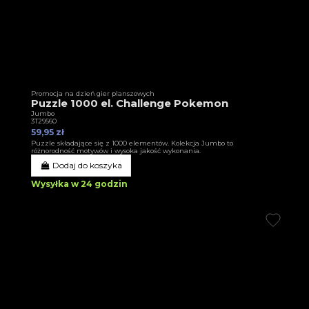
Promocja na dzień gier planszowych
Puzzle 1000 el. Challenge Pokemon
Jumbo
3T29560
59,95 zł
Puzzle składające się z 1000 elementów. Kolekcja Jumbo to
różnorodność motywów i wysoka jakość wykonania.
Dodaj do koszyka
Wysyłka w 24 godzin