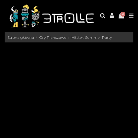
0
Strona główna
Gry Planszowe
Hitster: Summer Party