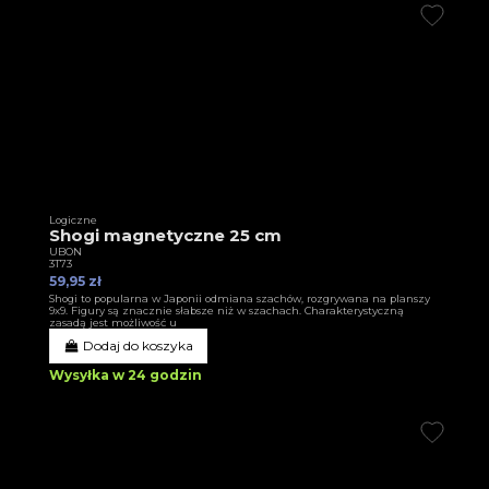
Logiczne
Shogi magnetyczne 25 cm
UBON
3T73
59,95 zł
Shogi to popularna w Japonii odmiana szachów, rozgrywana na planszy
9x9. Figury są znacznie słabsze niż w szachach. Charakterystyczną
zasadą jest możliwość u
Dodaj do koszyka
Wysyłka w 24 godzin