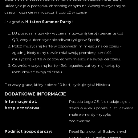
układajcie je w porządku chronologicznym na Waszej muzycznej osi
czasu i ruszajcie w muzyczną podróż w czasie.
Jak grać w
Hitster: Summer Party
?
DJ puszcza muzykę - wybierz muzyczną kartę i zeskanuj kod
QR, żeby automatycznie odtworzyć go w Spotify.
Połóż muzyczną kartę w odpowiednim miejscu na osi czasu -
zgadnij, kiedy dany utwór miał swoją premierę i umieść
muzyczną kartę w odpowiednim miejscu na swojej osi czasu.
Odwróć muzyczną kartę - Jeśli zgadłeś, zatrzymaj kartę, by
rozbudować swoją oś czasu.
Pierwszy gracz, który zbierze 10 kart, zyskuje tytuł Hitstera
DODATKOWE INFORMACJE
Informacje dot.
Posiada Logo CE. Nie nadaje się dla
bezpieczeństwa:
dzieci w wieku poniżej 3 lat. Zawiera
małe elementy - ryzyko
zadławienia.
Podmiot gospodarczy:
Rebel Sp. z o.o., ul. Budowlanych
64c, 80-298, Gdańsk, Poland,