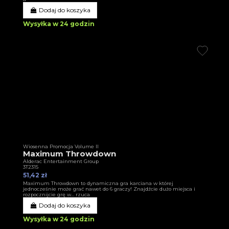
Dodaj do koszyka
Wysyłka w 24 godzin
Wiosenna Promocja Volume II
Maximum Throwdown
Alderac Entertainment Group
3T2315
51,42 zł
Maximum Throwdown to dynamiczna gra karciana w której
jednocześnie może grać nawet do 6 graczy! Znajdźcie dużo miejsca i
rozpocznijcie grę w... rzuca
Dodaj do koszyka
Wysyłka w 24 godzin