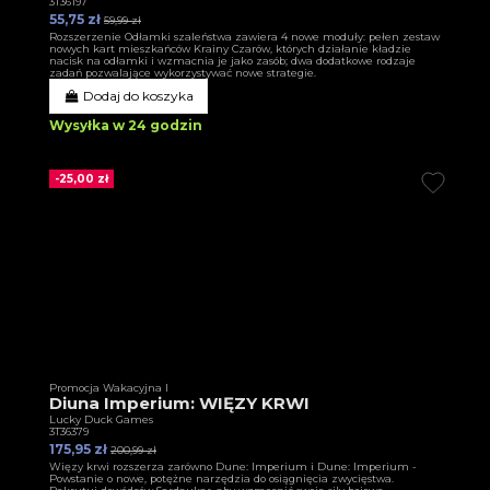
3T36197
55,75 zł
59,99 zł
Rozszerzenie Odłamki szaleństwa zawiera 4 nowe moduły: pełen zestaw
nowych kart mieszkańców Krainy Czarów, których działanie kładzie
nacisk na odłamki i wzmacnia je jako zasób; dwa dodatkowe rodzaje
zadań pozwalające wykorzystywać nowe strategie.
Dodaj do koszyka
Wysyłka w 24 godzin
-25,00 zł
Promocja Wakacyjna I
Diuna Imperium: WIĘZY KRWI
Lucky Duck Games
3T36379
175,95 zł
200,99 zł
Więzy krwi rozszerza zarówno Dune: Imperium i Dune: Imperium -
Powstanie o nowe, potężne narzędzia do osiągnięcia zwycięstwa.