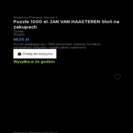
Wiosenna Promocja Volume II
Puzzle 1000 el. JAN VAN HAASTEREN Słoń na
zakupach
Jumbo
3T26475
66,00 zł
Puzzle składające się z 1000 elementów. Kolekcja Jumbo to
różnorodność motywów i wysoka jakość wykonania.
Dodaj do koszyka
Wysyłka w 24 godzin
Wiosenna Promocja Volume II