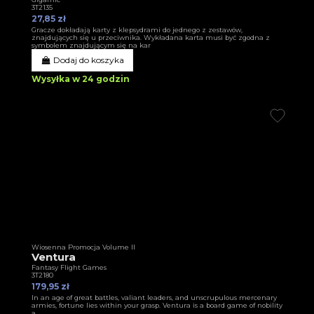
3T2135
27,85 zł
Gracze dokładają karty z klepsydrami do jednego z zestawów,
znajdujących się u przeciwnika. Wykładana karta musi być zgodna z
symbolem znajdującym się na kar
Dodaj do koszyka
Wysyłka w 24 godzin
Wiosenna Promocja Volume II
Ventura
Fantasy Flight Games
3T2180
179,95 zł
In an age of great battles, valiant leaders, and unscrupulous mercenary
armies, fortune lies within your grasp. Ventura is a board game of nobility
a