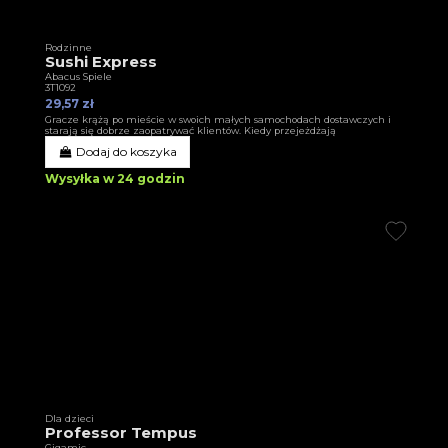
Rodzinne
Sushi Express
Abacus Spiele
3T1092
29,57 zł
Gracze krążą po mieście w swoich małych samochodach dostawczych i
starają się dobrze zaopatrywać klientów. Kiedy przejeżdżają
Dodaj do koszyka
Wysyłka w 24 godzin
Dla dzieci
Professor Tempus
Gigamic