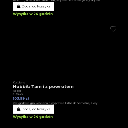
Rekrutuj dowódców Sardaukar, aby wzmocnić swoje siły bojowe.
Dodaj do koszyka
Wysyłka w 24 godzin
Kościane
Hobbit: Tam i z powrotem
Rebel
3T36627
103,99 zł
Przygodowa gra kościana o wyprawie Bilba do Samotnej Góry
Dodaj do koszyka
Wysyłka w 24 godzin