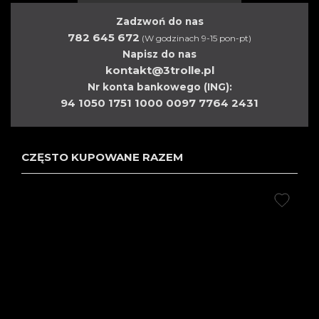
Zadzwoń do nas
782 645 672
(W godzinach 9-15 pon-pt)
Napisz do nas
kontakt@3trolle.pl
Nr konta bankowego (ING):
94 1050 1751 1000 0097 7764 2431
CZĘSTO KUPOWANE RAZEM