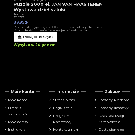
Puzzle 2000 el. JAN VAN HAASTEREN
Wystawa dzieł sztuki
Jumbo
3T18173
89,95 zł
Puzzle składające się z 2000 elementów. Kolekcja Jumbo to
różnorodność motywów i wysoka jakość wykonania.
Dodaj do koszyka
Wysyłka w 24 godzin
Moje konto
Informacje
Zakupy
Moje konto
Strona o nas
Sposoby Płatności
Historia
Regulamin
Sposoby dostawy
zamówień
Program
Czas Realizacji
Moje adresy
Rabatowy
Zamówienia
Instrukcja
Kontakt z nami
Odstąpienie od