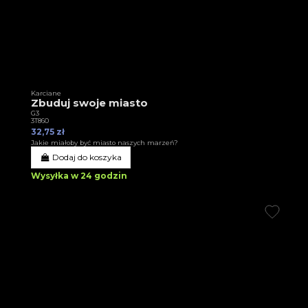
Karciane
Zbuduj swoje miasto
G3
3T860
32,75 zł
Jakie miałoby być miasto naszych marzeń?
Dodaj do koszyka
Wysyłka w 24 godzin