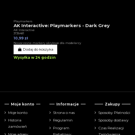
Playmarkers
AK Interactive: Playmarkers - Dark Grey
AK Interactive
3T36481
10,99 zł
Nowoczesne markery akrylowe dla modelarzy
Dodaj do koszyka
Wysyłka w 24 godzin
Moje konto
Informacje
Zakupy
Moje konto
Strona o nas
Sposoby Płatności
Historia
Regulamin
Sposoby dostawy
zamówień
Program
Czas Realizacji
Moje adresy
Rabatowy
Zamówienia