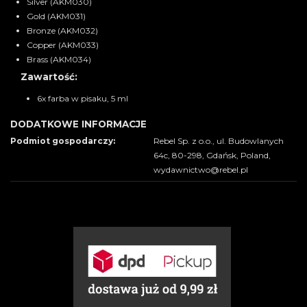
Silver (AKM030)
Gold (AKM031)
Bronze (AKM032)
Copper (AKM033)
Brass (AKM034)
Zawartość:
6x farba w pisaku, 5 ml
DODATKOWE INFORMACJE
Podmiot gospodarczy:
Rebel Sp. z o.o., ul. Budowlanych
64c, 80-298, Gdańsk, Poland,
wydawnictwo@rebel.pl