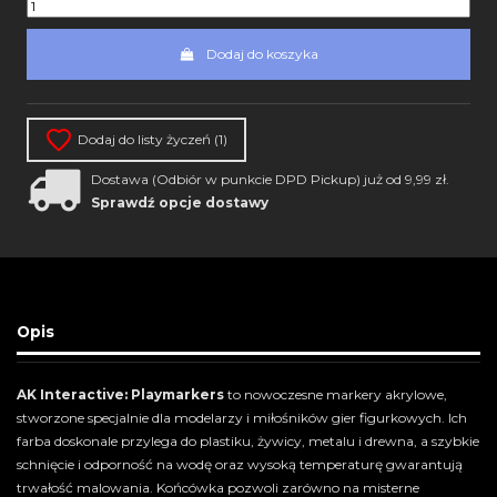
Dodaj do koszyka
Dodaj do listy życzeń (
1
)
Dostawa (Odbiór w punkcie DPD Pickup) już od 9,99 zł.
Sprawdź opcje dostawy
Opis
AK Interactive: Playmarkers
to nowoczesne markery akrylowe,
stworzone specjalnie dla modelarzy i miłośników gier figurkowych. Ich
farba doskonale przylega do plastiku, żywicy, metalu i drewna, a szybkie
schnięcie i odporność na wodę oraz wysoką temperaturę gwarantują
trwałość malowania. Końcówka pozwoli zarówno na misterne