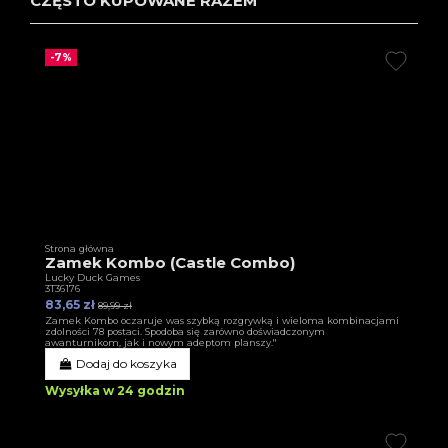
CZĘSTO KUPOWANE RAZEM
-7%
Strona główna
Zamek Kombo (Castle Combo)
Lucky Duck Games
3T36176
83,65 zł
89,99 zł
Zamek Kombo oczaruje was szybką rozgrywką i wieloma kombinacjami
zdolności 78 postaci. Spodoba się zarówno doświadczonym
awanturnikom, jak i nowym adeptom planszy."
Dodaj do koszyka
Wysyłka w 24 godzin