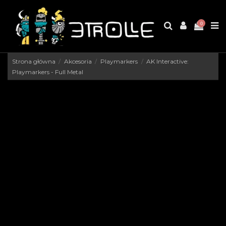
0
Strona główna
Akcesoria
Playmarkers
AK Interactive:
Playmarkers - Full Metal