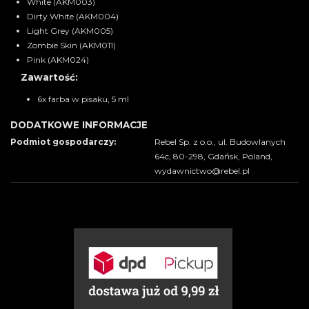
White (AKM003)
Dirty White (AKM004)
Light Grey (AKM005)
Zombie Skin (AKM011)
Pink (AKM024)
Zawartość:
6x farba w pisaku, 5 ml
DODATKOWE INFORMACJE
Podmiot gospodarczy:
Rebel Sp. z o.o., ul. Budowlanych
64c, 80-298, Gdańsk, Poland,
wydawnictwo@rebel.pl