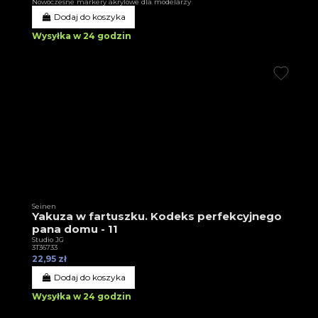
Nowoczesne markery akrylowe dla modelarzy
Dodaj do koszyka
Wysyłka w 24 godzin
Seinen
Yakuza w fartuszku. Kodeks perfekcyjnego
pana domu - 11
Studio JG
3T36733
22,95 zł
Dodaj do koszyka
Wysyłka w 24 godzin