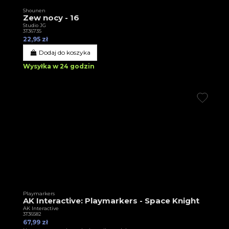
Shounen
Zew nocy - 16
Studio JG
3T36735
22,95 zł
Dodaj do koszyka
Wysyłka w 24 godzin
Playmarkers
AK Interactive: Playmarkers - Space Knight
AK Interactive
3T36582
67,99 zł