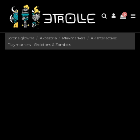
0
Strona główna
Akcesoria
Playmarkers
AK Interactive:
Playmarkers - Skeletons & Zombies