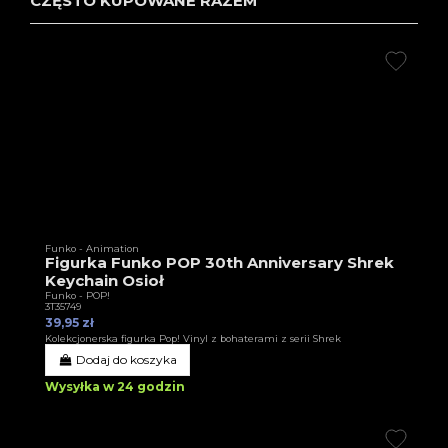
CZĘSTO KUPOWANE RAZEM
Funko - Animation
Figurka Funko POP 30th Anniversary Shrek
Keychain Osioł
Funko - POP!
3T35749
39,95 zł
Kolekcjonerska figurka Pop! Vinyl z bohaterami z serii Shrek
Dodaj do koszyka
Wysyłka w 24 godzin