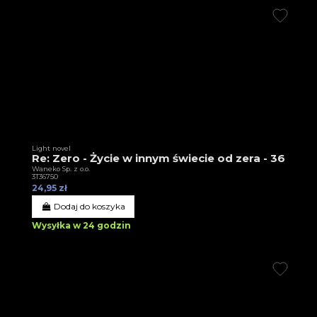
Light novel
Re: Zero - Życie w innym świecie od zera - 36
Waneko Sp. z o.o.
3T36750
24,95 zł
Dodaj do koszyka
Wysyłka w 24 godzin