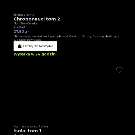
Strona główna
Chrononauci tom 2
Non Stop Comics
3T22023
27,90 zł
Nieco starsi, ale ani trochę mądrzejsi, Corbin i Danny, fizycy podróżujący
w czasie powracają.
Dodaj do koszyka
Wysyłka w 24 godzin
Komiksy science-fiction
Isola, tom 1