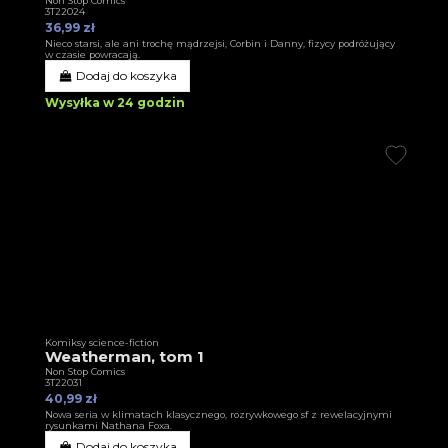
Non Stop Comics
3T22024
36,99 zł
Nieco starsi, ale ani trochę mądrzejsi, Corbin i Danny, fizycy podróżujący
w czasie powracają.
Dodaj do koszyka
Wysyłka w 24 godzin
Komiksy science-fiction
Weatherman, tom 1
Non Stop Comics
3T22031
40,99 zł
Nowa seria w klimatach klasycznego, rozrywkowego sf z rewelacyjnymi
rysunkami Nathana Foxa.
Dodaj do koszyka