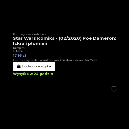
Komiksy science-fiction
Star Wars Komiks - (02/2020) Poe Dameron:
Iskra i płomień
Egmont
3T18245
17,95 zł
Dwumiesięcznik dla miłośników komiksu i fanów Star Wars.
Dodaj do koszyka
Wysyłka w 24 godzin