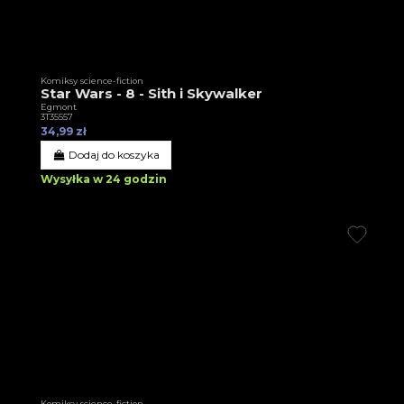
Komiksy science-fiction
Star Wars - 8 - Sith i Skywalker
Egmont
3T35557
34,99 zł
Dodaj do koszyka
Wysyłka w 24 godzin
Komiksy science-fiction