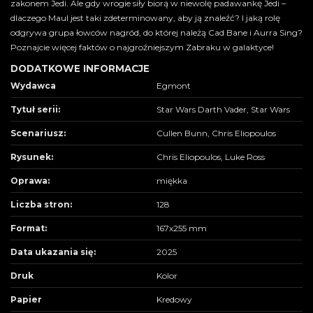
zakonem Jedi. Ale gdy wrogie siły biorą w niewolę padawankę Jedi –
dlaczego Maul jest taki zdeterminowany, aby ją znaleźć? I jaką rolę
odgrywa grupa łowców nagród, do której należą Cad Bane i Aurra Sing?
Poznajcie więcej faktów o najgroźniejszym Zabraku w galaktyce!
DODATKOWE INFORMACJE
Wydawca
Egmont
Tytuł serii:
Star Wars Darth Vader, Star Wars
Scenariusz:
Cullen Bunn, Chris Eliopoulos
Rysunek:
Chris Eliopoulos, Luke Ross
Oprawa:
miękka
Liczba stron:
128
Format:
167x255 mm
Data ukazania się:
2025
Druk
Kolor
Papier
Kredowy