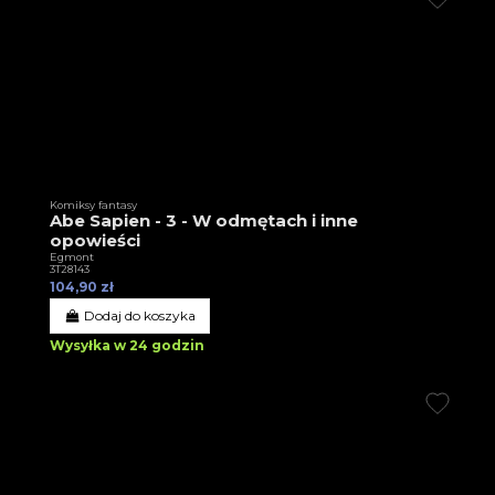
Komiksy fantasy
Abe Sapien - 3 - W odmętach i inne
opowieści
Egmont
3T28143
104,90 zł
Dodaj do koszyka
Wysyłka w 24 godzin