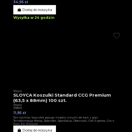
34,95 zł
Dodaj do koszyka
Wysyłka w 24 godzin
Sloyca
SLOYCA Koszulki Standard CCG Premium
(63,5 x 88mm) 100 szt.
Sloyca
3T8919
11,95 zł
Ten rozmiar koszulek pasuje między innymi do kart z gier:
Terraformacja Marsa, Splendor, Spartakus, Obecność, Colt Express, Gra o
Tron, K2, Elizjum.
Dodaj do koszyka