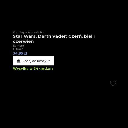
Komiksy science-fiction
Star Wars. Darth Vader: Czerń, biel i
czerwień
Egmont
3T36537
34,95 zł
Dodaj do koszyka
Wysyłka w 24 godzin