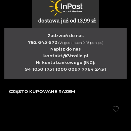
Zadzwoń do nas
782 645 672
(W godzinach 9-15 pon-pt)
Napisz do nas
kontakt@3trolle.pl
Nr konta bankowego (ING):
94 1050 1751 1000 0097 7764 2431
CZĘSTO KUPOWANE RAZEM