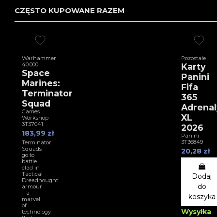
CZĘSTO KUPOWANE RAZEM
Warhammer
Pozostałe
40.000
Karty
Space
Panini
Marines:
Fifa
Terminator
365
Squad
Adrenal
Games
XL
Workshop
3T37041
2026
183,99 zł
Panini
3T36849
Terminator
Squads
20,28 zł
go to
battle
clad in
Tactical
Dodaj
Dreadnought
do
armour
– a
koszyka
marvel
of
Wysyłka
technology