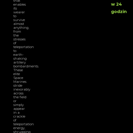
that
w 24
enables
its
godzin
wearer
to
survive
almost
anything,
from
the
stresses
of
teleportation
to
earth-
shaking
artillery
bombardments.
These
elite
Space
Marines
stride
inexorably
across
the field
or
simply
appear
in a
crackle
of
teleportation
energy,
shrugging