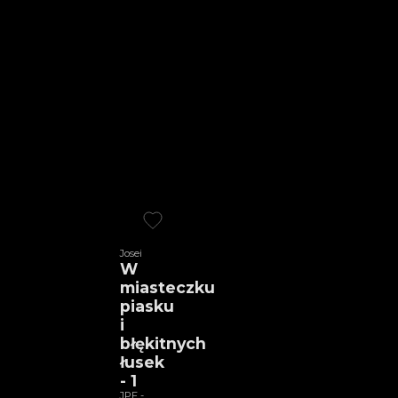
Josei
W
miasteczku
piasku
i
błękitnych
łusek
- 1
JPF -