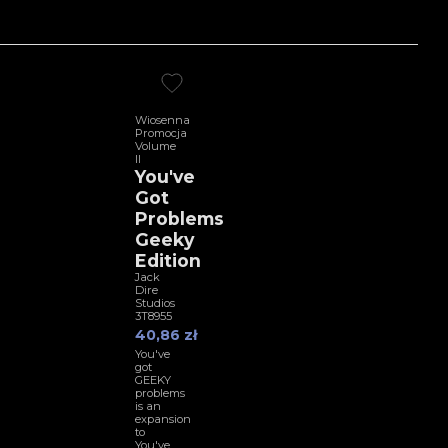
Wiosenna
Promocja
Volume
II
You've
Got
Problems
Geeky
Edition
Jack
Dire
Studios
3T8955
40,86 zł
You've
got
GEEKY
problems
is an
expansion
to
You've