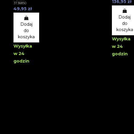
136,95 zł
3T36850
49,95 zł
Dodaj
do
Dodaj
koszyka
do
koszyka
Wysyłka
Wysyłka
w 24
w 24
godzin
godzin