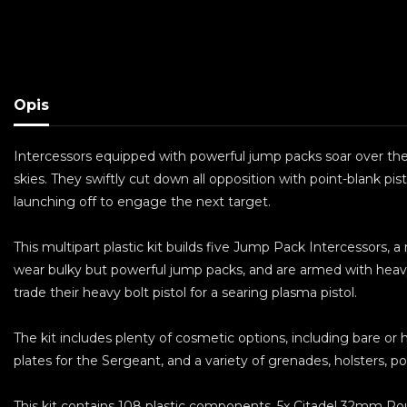
Opis
Intercessors equipped with powerful jump packs soar over the
skies. They swiftly cut down all opposition with point-blank pis
launching off to engage the next target.
This multipart plastic kit builds five Jump Pack Intercessors, a
wear bulky but powerful jump packs, and are armed with heavy
trade their heavy bolt pistol for a searing plasma pistol.
The kit includes plenty of cosmetic options, including bare or
plates for the Sergeant, and a variety of grenades, holsters, p
This kit contains 108 plastic components, 5x Citadel 32mm Ro