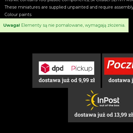
These miniatures are supplied unpainted and require assembl
Colour paints
Uwaga!
Elementy są nie pomalowane, wymagają złożenia.