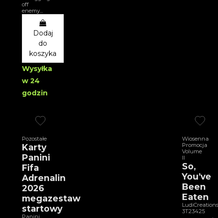
off
enemy...
Dodaj
do
koszyka
Wysyłka
w 24
godzin
Pozostałe
Wiosenna
Promocja
Karty
Volume
Panini
II
So,
Fifa
You’ve
Adrenalin
Been
2026
Eaten
megazestaw
LudiCreation
startowy
3T23425
Panini