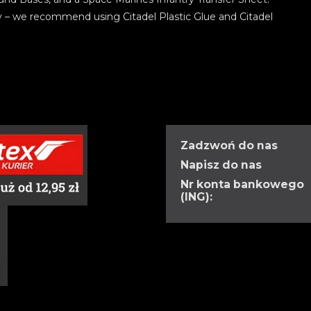
y – we recommend using Citadel Plastic Glue and Citadel
Zadzwoń do nas
Napisz do nas
Nr konta bankowego
(ING):