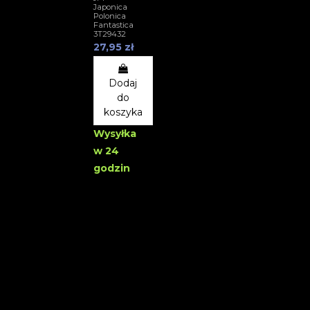
Japonica
Polonica
Fantastica
3T29432
27,95 zł
Dodaj
do
koszyka
Wysyłka
w 24
godzin