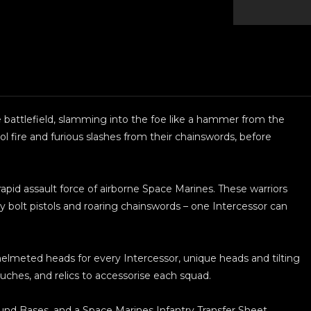
 battlefield, slamming into the foe like a hammer from the
tol fire and furious slashes from their chainswords, before
 rapid assault force of airborne Space Marines. These warriors
 bolt pistols and roaring chainswords – one Intercessor can
 helmeted heads for every Intercessor, unique heads and tilting
ouches, and relics to accessorise each squad.
und Bases, and a Space Marines Infantry Transfer Sheet.