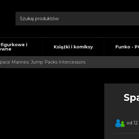
 figurkowe i
Książki i komiksy
Funko - P
ewne
pace Marines: Jump Packs Intercessors
Sp
od 12 