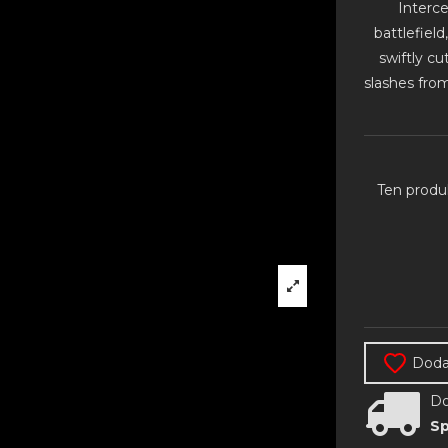
Interc
battlefiel
swiftly cu
slashes fro
Ten produ
Dodaj
Do
Sp