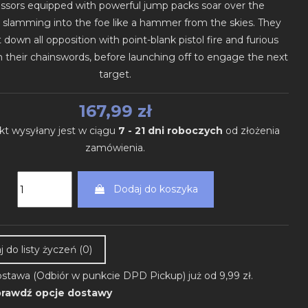
essors equipped with powerful jump packs soar over the
d, slamming into the foe like a hammer from the skies. They
t down all opposition with point-blank pistol fire and furious
m their chainswords, before launching off to engage the next
target.
167,99 zł
kt wysyłany jest w ciągu
7 - 21 dni roboczych
od złożenia
zamówienia.
Dodaj do koszyka
 do listy życzeń (
0
)
stawa (Odbiór w punkcie DPD Pickup) już od 9,99 zł.
rawdź opcje dostawy