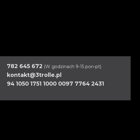
782 645 672
(W godzinach 9-15 pon-pt)
kontakt@3trolle.pl
94 1050 1751 1000 0097 7764 2431