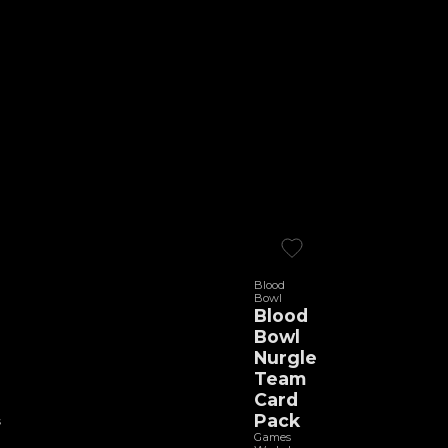
Blood
Bowl
Blood
Bowl
Nurgle
Team
Card
Pack
s
Games