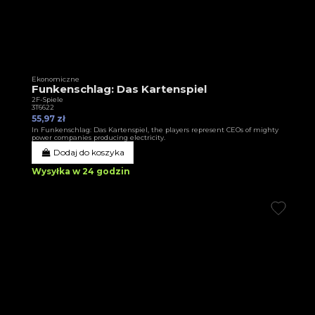
Ekonomiczne
Funkenschlag: Das Kartenspiel
2F-Spiele
3T6622
55,97 zł
In Funkenschlag: Das Kartenspiel, the players represent CEOs of mighty
power companies producing electricity.
Dodaj do koszyka
Wysyłka w 24 godzin