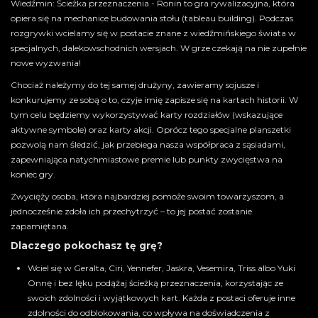
Wiedźmin: Ścieżka przeznaczenia - Ronin to gra rywalizacyjna, która
opiera się na mechanice budowania stołu (tableau building). Podczas
rozgrywki wcielamy się w postacie znane z wiedźmińskiego świata w
specjalnych, dalekowschodnich wersjach. W grze czekają na nie zupełnie
nowe wyzwania!
Chociaż należymy do tej samej drużyny, zawieramy sojusze i
konkurujemy ze sobą o to, czyje imię zapisze się na kartach historii. W
tym celu będziemy wykorzystywać karty rozdziałów (wskazujące
aktywne symbole) oraz karty akcji. Oprócz tego specjalne planszetki
pozwolą nam śledzić, jak przebiega nasza współpraca z sąsiadami,
zapewniająca natychmiastowe premie lub punkty zwycięstwa na
koniec gry.
Zwycięży osoba, która najbardziej pomoże swoim towarzyszom, a
jednocześnie zdoła ich przechytrzyć – to jej postać zostanie
zapamiętana.
Dlaczego pokochasz tę grę?
Wciel się w Geralta, Ciri, Yennefer, Jaskra, Vesemira, Triss albo Yuki
Onnę i bez lęku podążaj ścieżką przeznaczenia, korzystając ze
swoich zdolności i wyjątkowych kart. Każda z postaci oferuje inne
zdolności do odblokowania, co wpływa na doświadczenia z