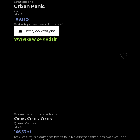
Strategiczne
Urban Panic
G3
3T3938
109,11 zł
Wybuduj miasto swoich marzeń!
Dodaj do koszyka
Wysyłka w 24 godzin
Wiosenna Promocja Volume II
Orcs Orcs Orcs
Queen Games
3T3958
166,53 zł
rcs Orcs Orcs is a game for two to four players that combines two excellent