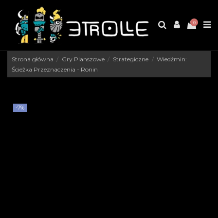
0
Strona główna
Gry Planszowe
Strategiczne
Wiedźmin:
Ścieżka Przeznaczenia - Ronin
-7%