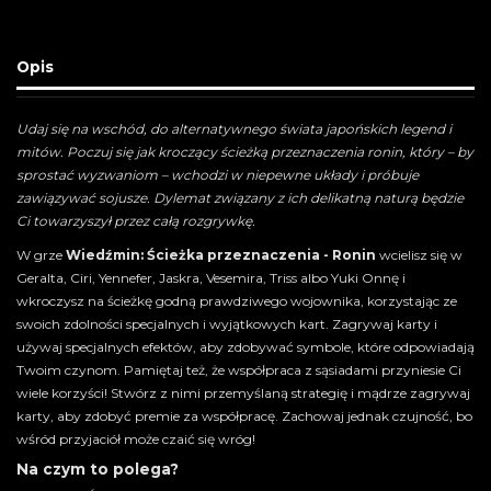
Opis
Udaj się na wschód, do alternatywnego świata japońskich legend i
mitów. Poczuj się jak kroczący ścieżką przeznaczenia ronin, który – by
sprostać wyzwaniom – wchodzi w niepewne układy i próbuje
zawiązywać sojusze. Dylemat związany z ich delikatną naturą będzie
Ci towarzyszył przez całą rozgrywkę.
W grze
Wiedźmin: Ścieżka przeznaczenia - Ronin
wcielisz się w
Geralta, Ciri, Yennefer, Jaskra, Vesemira, Triss albo Yuki Onnę i
wkroczysz na ścieżkę godną prawdziwego wojownika, korzystając ze
swoich zdolności specjalnych i wyjątkowych kart. Zagrywaj karty i
używaj specjalnych efektów, aby zdobywać symbole, które odpowiadają
Twoim czynom. Pamiętaj też, że współpraca z sąsiadami przyniesie Ci
wiele korzyści! Stwórz z nimi przemyślaną strategię i mądrze zagrywaj
karty, aby zdobyć premie za współpracę. Zachowaj jednak czujność, bo
wśród przyjaciół może czaić się wróg!
Na czym to polega?