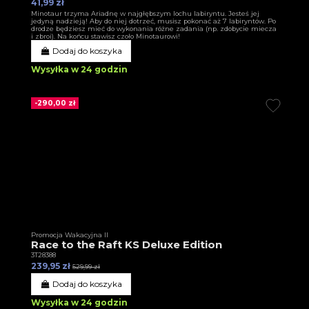
41,99 zł
Minotaur trzyma Ariadnę w najgłębszym lochu labiryntu. Jesteś jej
jedyną nadzieją! Aby do niej dotrzeć, musisz pokonać aż 7 labiryntów. Po
drodze będziesz mieć do wykonania różne zadania (np. zdobycie miecza
i zbroi). Na końcu stawisz czoło Minotaurowi!
Dodaj do koszyka
Wysyłka w 24 godzin
-290,00 zł
Promocja Wakacyjna II
Race to the Raft KS Deluxe Edition
3T28388
239,95 zł
529,99 zł
Dodaj do koszyka
Wysyłka w 24 godzin