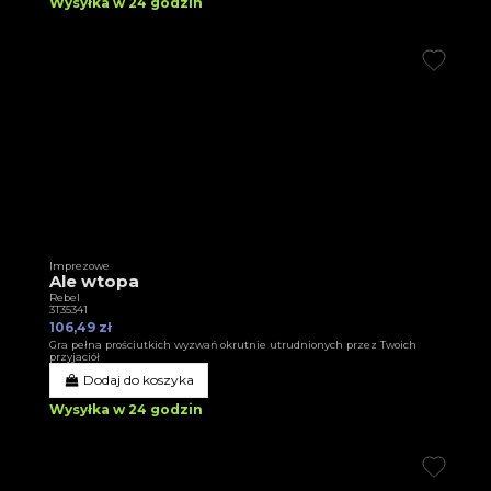
Wysyłka w 24 godzin
Imprezowe
Ale wtopa
Rebel
3T35341
106,49 zł
Gra pełna prościutkich wyzwań okrutnie utrudnionych przez Twoich
przyjaciół
Dodaj do koszyka
Wysyłka w 24 godzin