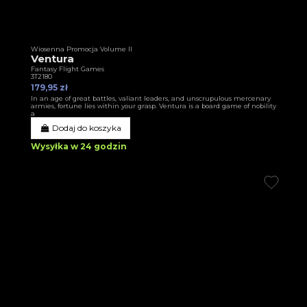
Wiosenna Promocja Volume II
Ventura
Fantasy Flight Games
3T2180
179,95 zł
In an age of great battles, valiant leaders, and unscrupulous mercenary
armies, fortune lies within your grasp. Ventura is a board game of nobility
a
Dodaj do koszyka
Wysyłka w 24 godzin