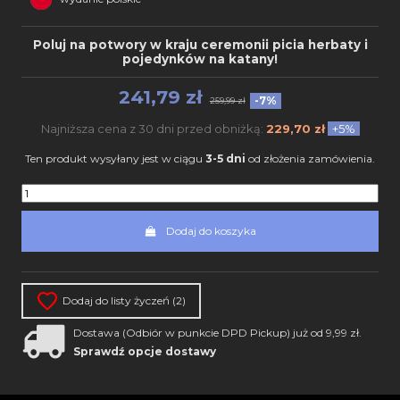
Poluj na potwory w kraju ceremonii picia herbaty i
pojedynków na katany!
241,79 zł
-7%
259,99 zł
Najniższa cena z 30 dni przed obniżką:
229,70 zł
+5%
Ten produkt wysyłany jest w ciągu
3-5 dni
od złożenia zamówienia.
Dodaj do koszyka
Dodaj do listy życzeń (
2
)
Dostawa (Odbiór w punkcie DPD Pickup) już od 9,99 zł.
Sprawdź opcje dostawy