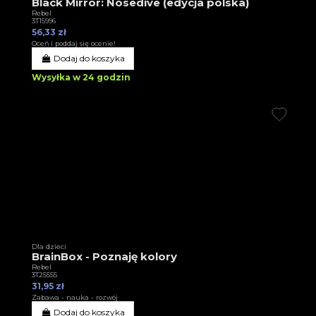
Black Mirror: Nosedive (edycja polska)
Rebel
3T15996
56,33 zł
Oceń i poddaj się ocenie!
Dodaj do koszyka
Wysyłka w 24 godzin
Dla dzieci
BrainBox - Poznaję kolory
Rebel
3T25555
31,95 zł
Zabawa - nauka - rozwój
Dodaj do koszyka