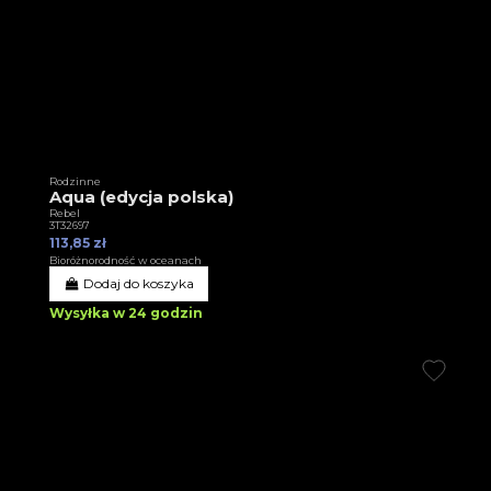
Rodzinne
Aqua (edycja polska)
Rebel
3T32697
113,85 zł
Bioróżnorodność w oceanach
Dodaj do koszyka
Wysyłka w 24 godzin