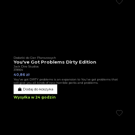
Dodatki do Gier Planszowych
You've Got Problems Dirty Edition
Jack Dire Studios
3T8954
40,86 zł
You've got DIRTY problems is an expansion to You've got problems that
will give you all kinds of new horrible perks and problems.
Dodaj do koszyka
Wysyłka w 24 godzin