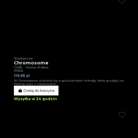
Strategiczne
Chromosome
CUBE - Factory of Ideas
3T6592
119,95 zł
W Chromosome wcielacie się w pozaziemskie mikroby, które przybyły na
Ziemię wraz z meteorytem.
Dodaj do koszyka
Wysyłka w 24 godzin