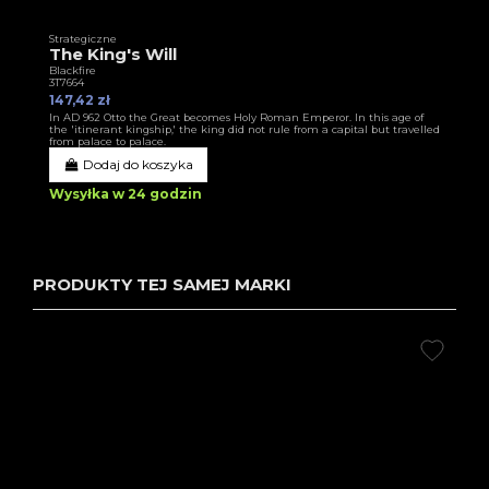
Strategiczne
The King's Will
Blackfire
3T7664
147,42 zł
In AD 962 Otto the Great becomes Holy Roman Emperor. In this age of
the 'itinerant kingship,' the king did not rule from a capital but travelled
from palace to palace.
Dodaj do koszyka
Wysyłka w 24 godzin
PRODUKTY TEJ SAMEJ MARKI