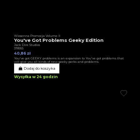
Wiosenna Promocja Volume II
You've Got Problems Geeky Edition
Jack Dire Studios
3T8955
40,86 zł
You've got GEEKY problems is an expansion to You've got problems that
will give you all kinds of new geeky perks and problems.
Dodaj do koszyka
Wysyłka w 24 godzin