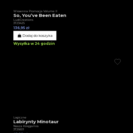
Wiosenna Promocja Volume II
So, You’ve Been Eaten
LudiCreations
3T23425
136,95 zł
Dodaj do koszyka
Wysyłka w 24 godzin
Logiczne
Labirynty Minotaur
Nasza Księgarnia
3T26601