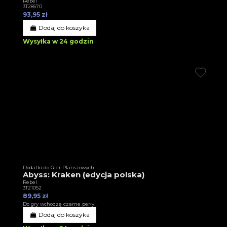
Rebel
3T28570
93,95 zł
Dodaj do koszyka
Wysyłka w 24 godzin
Dodatki do Gier Planszowych
Abyss: Kraken (edycja polska)
Rebel
3T21052
89,95 zł
Do gry wchodzą czarne perły!
Dodaj do koszyka