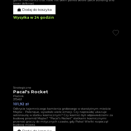
game mechanics that have not been paired before (deck building and
tower defense)
Dodaj do koszyka
Wysyłka w 24 godzin
Strategiczne
Pacal's Rocket
Piatnik
3T5451
101,92 zł
Odkrycie tajemniczego kamienia grobowego w starożytnym mieście
Majów - Palenque, wywołało wiele emocji. Czy naprawdę ukazuje
astronautę w statku kosmicznym? Czy kosmici byli odpowiedzialni za
budowę piramid Majów? "Pacal's Rocket" statkami kosmicznymi
przenosi graczy do mitycznych czasów, gdy Pakal Wielki rozpoczął
budowę miasta.
Dodaj do koszyka