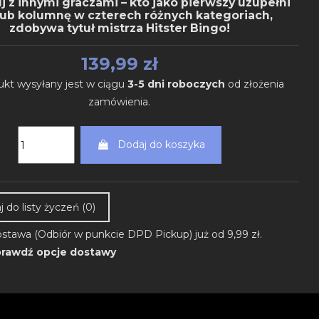
j z innymi graczami – kto jako pierwszy uzupełni
lub kolumnę w czterech różnych kategoriach,
zdobywa tytuł mistrza Hitster Bingo!
139,99 zł
ukt wysyłany jest w ciągu
3-5 dni roboczych
od złożenia
zamówienia.
Dodaj do koszyka
 do listy życzeń (
0
)
stawa (Odbiór w punkcie DPD Pickup) już od 9,99 zł.
rawdź opcje dostawy