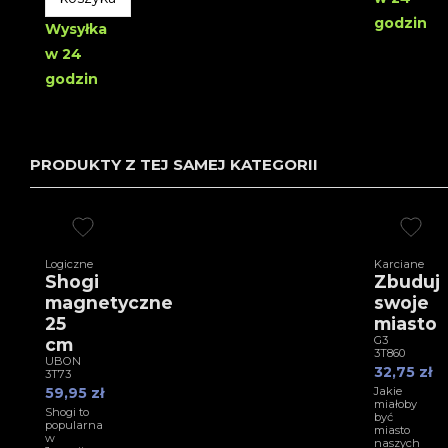
godzin
Wysyłka
w 24
godzin
PRODUKTY Z TEJ SAMEJ KATEGORII
Logiczne
Karciane
Shogi
Zbuduj
magnetyczne
swoje
25
miasto
G3
cm
3T860
UBON
32,75 zł
3T73
59,95 zł
Jakie
miałoby
Shogi to
być
popularna
miasto
w
naszych