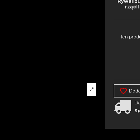
Rywalizu
rząd 
Ten prod
Dodaj
Do
Sp