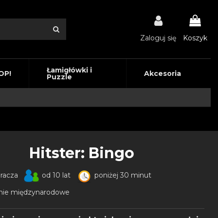
Zaloguj się
Koszyk
Łamigłówki i
OP!
Akcesoria
Puzzle
Hitster: Bingo
gracza
od 10 lat
poniżej 30 minut
ie międzynarodowe