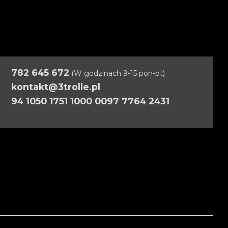
782 645 672
(W godzinach 9-15 pon-pt)
kontakt@3trolle.pl
94 1050 1751 1000 0097 7764 2431