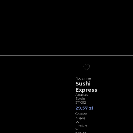
Rodzinne
Sushi
Express
Abacus
Spiele
3T1092
29,57 zł
Gracze
krążą
po
mieście
w