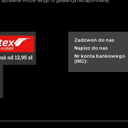
e spotkania! Hitster Bingo to gwarancja niezapomnianej
Zadzwoń do nas
Napisz do nas
Nr konta bankowego
(ING):