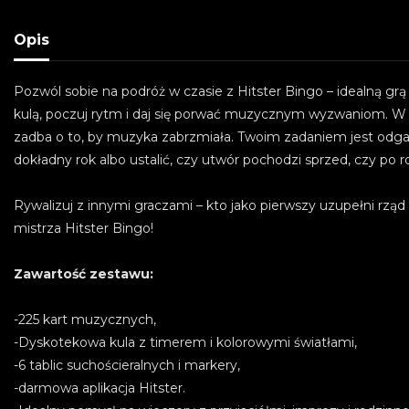
Opis
Pozwól sobie na podróż w czasie z Hitster Bingo – idealną gr
kulą, poczuj rytm i daj się porwać muzycznym wyzwaniom. W każd
zadba o to, by muzyka zabrzmiała. Twoim zadaniem jest odg
dokładny rok albo ustalić, czy utwór pochodzi sprzed, czy po 
Rywalizuj z innymi graczami – kto jako pierwszy uzupełni rzą
mistrza Hitster Bingo!
Zawartość zestawu:
-225 kart muzycznych,
-Dyskotekowa kula z timerem i kolorowymi światłami,
-6 tablic suchościeralnych i markery,
-darmowa aplikacja Hitster.