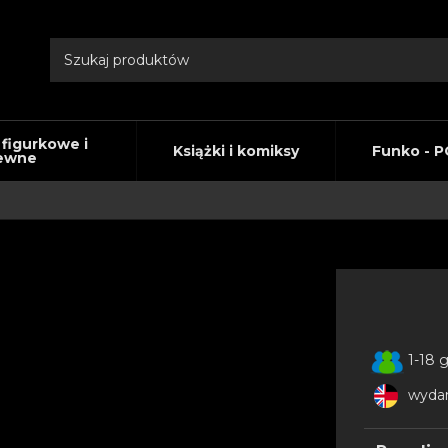
 figurkowe i
Książki i komiksy
Funko - P
ewne
1-18 
wydan