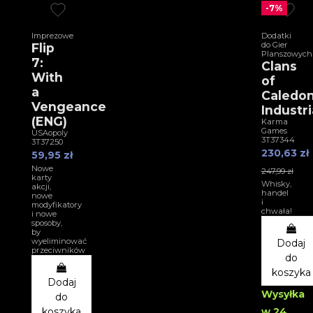
-7%
Imprezowe
Dodatki
do Gier
Flip
Planszowych
7:
Clans
With
of
a
Caledon
Vengeance
Industri
(ENG)
Karma
Games
USAopoly
3T37344
3T37250
230,63 zł
59,95 zł
Nowe
247,99 zł
karty
Whisky,
akcji,
handel
nowe
i
modyfikatory
chwała!
i nowe
sposoby,
by
wyeliminować
Dodaj
przeciwników
do
koszyka
Dodaj
Wysyłka
do
koszyka
w 24