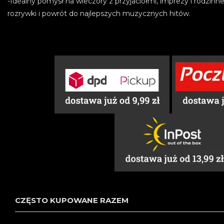
-Idealny pomysł na wieczory z przyjaciółmi, imprezy i rodzinn
rozrywki i powrót do najlepszych muzycznych hitów.
CZĘSTO KUPOWANE RAZEM