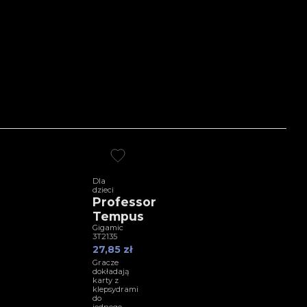
Dla
dzieci
Professor
Tempus
Gigamic
3T2135
27,85 zł
Gracze
dokładają
karty z
klepsydrami
do