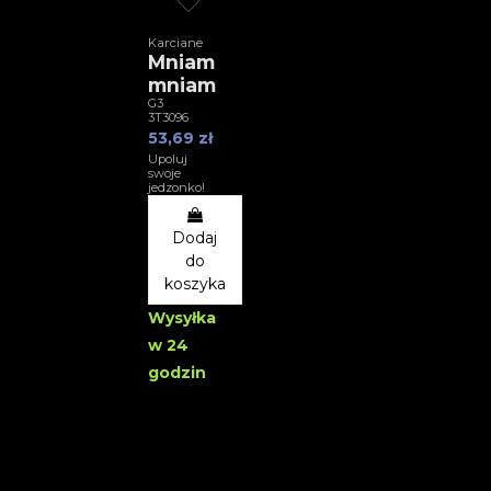
Karciane
Mniam
mniam
G3
3T3096
53,69 zł
Upoluj
swoje
jedzonko!
Dodaj
do
koszyka
Wysyłka
w 24
godzin