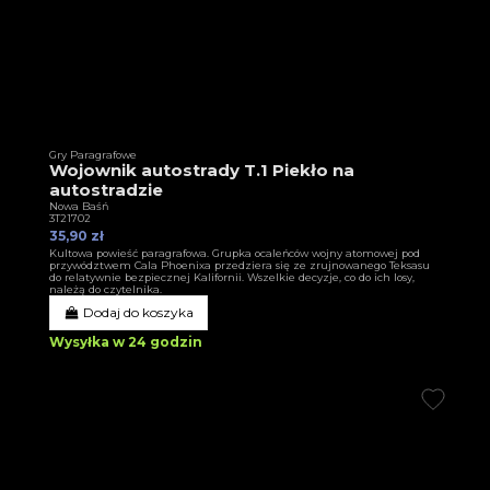
Gry Paragrafowe
Wojownik autostrady T.1 Piekło na
autostradzie
Nowa Baśń
3T21702
35,90 zł
Kultowa powieść paragrafowa. Grupka ocaleńców wojny atomowej pod
przywództwem Cala Phoenixa przedziera się ze zrujnowanego Teksasu
do relatywnie bezpiecznej Kalifornii. Wszelkie decyzje, co do ich losy,
należą do czytelnika.
Dodaj do koszyka
Wysyłka w 24 godzin