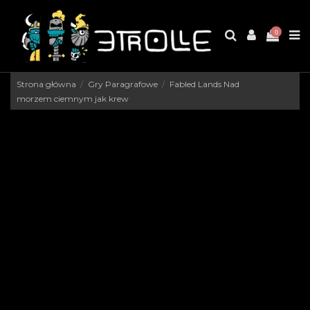
0
Strona główna
Gry Paragrafowe
Fabled Lands Nad
morzem ciemnym jak krew