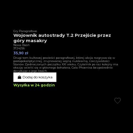
Gry Paragrafowe
Wojownik autostrady T.2 Przejście przez
góry masakry
Nowa Baśń
3T24256
35,90 zł
Drugi tom kultowej powieści paragrafowej, której akcja rozgrywa się w
postapokaliptycznej, zrujnowanej wojną nuklearną, rzeczywistości
Stanów Zjednoczonych początku XXI wieku. Czytelnik po raz kolejny ma
okazję wcielić się w głównego bohatera, Cala Phoenixa bezpośrednio
decydując o jego losach.
Dodaj do koszyka
Wysyłka w 24 godzin