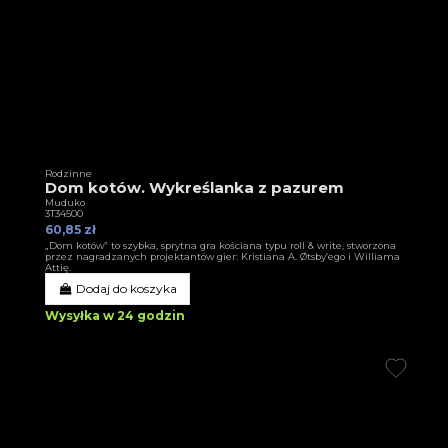
Rodzinne
Dom kotów. Wykreślanka z pazurem
Muduko
3T34500
60,85 zł
„Dom kotów” to szybka, sprytna gra kościana typu roll & write, stworzona
przez nagradzanych projektantów gier: Kristiana A. Øtsby’ego i Williama
Attię.
Dodaj do koszyka
Wysyłka w 24 godzin