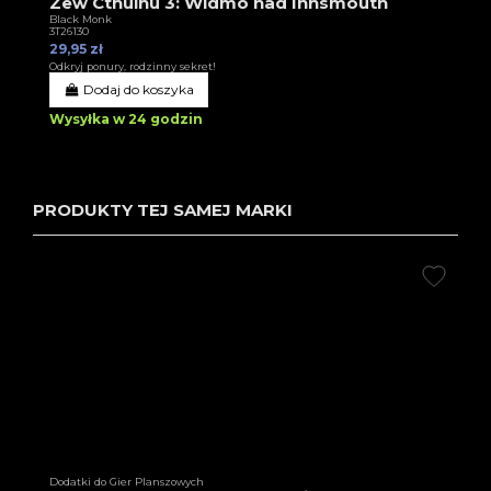
Zew Cthulhu 3: Widmo nad Innsmouth
Black Monk
3T26130
29,95 zł
Odkryj ponury, rodzinny sekret!
Dodaj do koszyka
Wysyłka w 24 godzin
PRODUKTY TEJ SAMEJ MARKI
Dodatki do Gier Planszowych