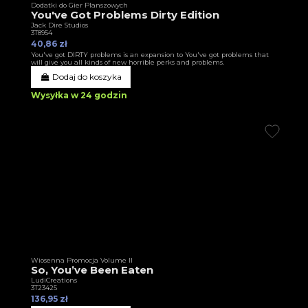
Dodatki do Gier Planszowych
You've Got Problems Dirty Edition
Jack Dire Studios
3T8954
40,86 zł
You've got DIRTY problems is an expansion to You've got problems that
will give you all kinds of new horrible perks and problems.
Dodaj do koszyka
Wysyłka w 24 godzin
Wiosenna Promocja Volume II
So, You’ve Been Eaten
LudiCreations
3T23425
136,95 zł