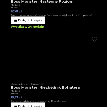
Boss Monster: Następny Poziom
Muduko
3T7411
67,61 zł
Teraz możesz niszczyć bohaterów z jeszcze większą furią i impetem!
Dodaj do koszyka
Wysyłka w 24 godzin
Dodatki do Gier Planszowych
Boss Monster: Niezbędnik Bohatera
Muduko
3T5849
19,57 zł
Pierwszy dodatek do gry karcianej Boss Monster.
Dodaj do koszyka