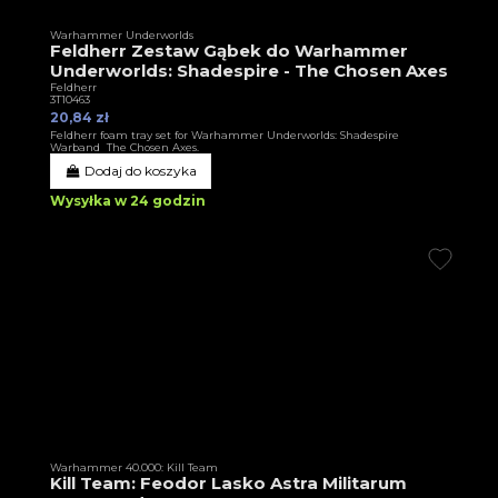
Warhammer Underworlds
Feldherr Zestaw Gąbek do Warhammer
Underworlds: Shadespire - The Chosen Axes
Feldherr
3T10463
20,84 zł
Feldherr foam tray set for Warhammer Underworlds: Shadespire
Warband The Chosen Axes.
Dodaj do koszyka
Wysyłka w 24 godzin
Warhammer 40.000: Kill Team
Kill Team: Feodor Lasko Astra Militarum