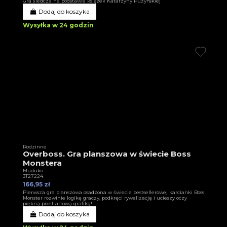
Gra śledcza na podstawie książek Katarzyny Puzyńskiej
Dodaj do koszyka
Wysyłka w 24 godzin
Rodzinne
Overboss. Gra planszowa w świecie Boss
Monstera
Muduko
3T27224
166,95 zł
Pierwsza gra planszowa osadzona w świecie bestsellerowej karcianki Boss
Monster rozwinie logikę graczy, podkręci rywalizację i ucieszy oczy
piękną pixel-artową grafiką!
Dodaj do koszyka