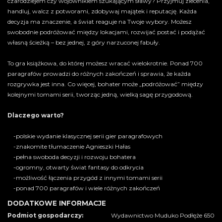
czarodziejem czy wojownikiem szukającym sławy? Przyjmuj zlecenia,
handluj, walcz z potworami, zdobywaj majątek i reputację. Każda
decyzja ma znaczenie, a świat reaguje na Twoje wybory. Możesz
swobodnie podróżować między lokacjami, rozwijać postać i podążać
własną ścieżką – bez jednej, z góry narzuconej fabuły.
To gra książkowa, do której możesz wracać wielokrotnie. Ponad 700
paragrafów prowadzi do różnych zakończeń i sprawia, że każda
rozgrywka jest inna. Co więcej, bohater może „podróżować” między
kolejnymi tomami serii, tworząc jedną, wielką sagę przygodową.
Dlaczego warto?
-polskie wydanie klasycznej serii gier paragrafowych
-znakomite tłumaczenie Agnieszki Hałas
-pełna swoboda decyzji i rozwoju bohatera
-ogromny, otwarty świat fantasy do odkrycia
-możliwość łączenia przygód z innymi tomami serii
-ponad 700 paragrafów i wiele różnych zakończeń
DODATKOWE INFORMACJE
Podmiot gospodarczy:
Wydawnictwo Muduko Podłęże 650