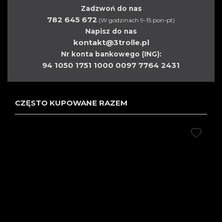
Zadzwoń do nas
782 645 672
(W godzinach 9-15 pon-pt)
Napisz do nas
kontakt@3trolle.pl
Nr konta bankowego (ING):
94 1050 1751 1000 0097 7764 2431
CZĘSTO KUPOWANE RAZEM