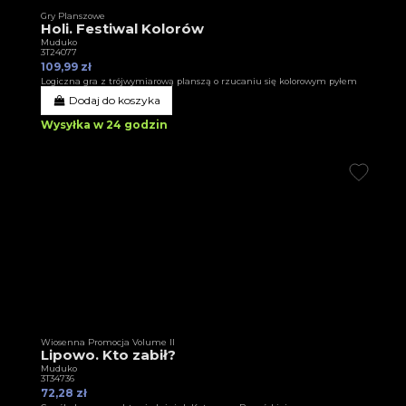
Gry Planszowe
Holi. Festiwal Kolorów
Muduko
3T24077
109,99 zł
Logiczna gra z trójwymiarową planszą o rzucaniu się kolorowym pyłem
Dodaj do koszyka
Wysyłka w 24 godzin
Wiosenna Promocja Volume II
Lipowo. Kto zabił?
Muduko
3T34736
72,28 zł