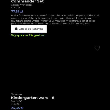
Commander Set
Games Workshop
3T10771
77,59 zł
Add a Commander – a powerful hero character with unique abilities and
rules – to your Astra Militarum kill team with this set. It contains a
multipart plastic Officio Prefectus Commissar miniature, a set of cards
packed with exclusive rules and a sheet of tokens for use in-game
Dodaj do koszyka
Wysyłka w 24 godzin
Shounen
Kindergarten wars - 8
Studio JG
3T37398
24,35 zł