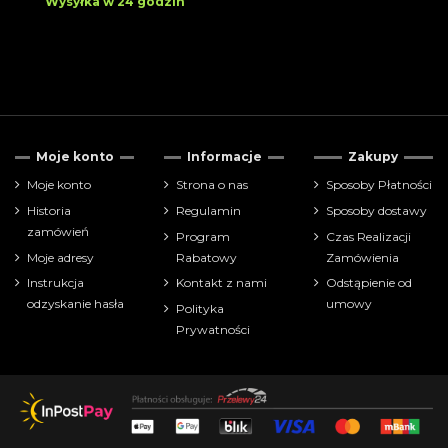
Wysyłka w 24 godzin
Moje konto
Informacje
Zakupy
Moje konto
Strona o nas
Sposoby Płatności
Historia
Regulamin
Sposoby dostawy
zamówień
Program
Czas Realizacji
Moje adresy
Rabatowy
Zamówienia
Instrukcja
Kontakt z nami
Odstąpienie od
odzyskanie hasła
umowy
Polityka
Prywatności