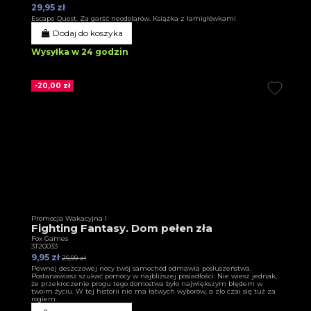
29,95 zł
Escape Quest. Za garść neodolarów. Książka z łamigłówkami
Dodaj do koszyka
Wysyłka w 24 godzin
-20,00 zł
Promocja Wakacyjna I
Fighting Fantasy. Dom pełen zła
Fox Games
3T20033
9,95 zł
29,99 zł
Pewnej deszczowej nocy twój samochód odmawia posłuszeństwa.
Postanawiasz szukać pomocy w najbliższej posiadłości. Nie wiesz jednak,
że przekroczenie progu tego domostwa było największym błędem w
twoim życiu. W tej historii nie ma łatwych wyborów, a zło czai się tuż za
rogiem.