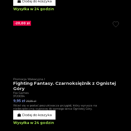
Dodaj do koszyka
Wysyłka w 24 godzin
-20,00 zł
Promocja Wakacyjna I
Fighting Fantasy. Czarnoksiężnik z Ognistej
Góry
Fox Games
3T20034
9,95 zł
29,99 zł
Wciel się w postać poszukiwacza przygód, który wyrusza na
niebezpieczną wyprawę do samego serca Ognistej Góry.
Dodaj do koszyka
Wysyłka w 24 godzin