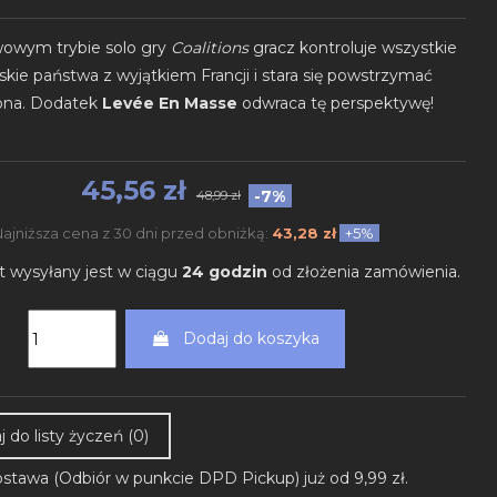
owym trybie solo gry
Coalitions
gracz kontroluje wszystkie
skie państwa z wyjątkiem Francji i stara się powstrzymać
ona. Dodatek
Levée En Masse
odwraca tę perspektywę!
45,56 zł
-7%
48,99 zł
Najniższa cena z 30 dni przed obniżką:
43,28 zł
+5%
t wysyłany jest w ciągu
24 godzin
od złożenia zamówienia.
Dodaj do koszyka
 do listy życzeń (
0
)
stawa (Odbiór w punkcie DPD Pickup) już od 9,99 zł.