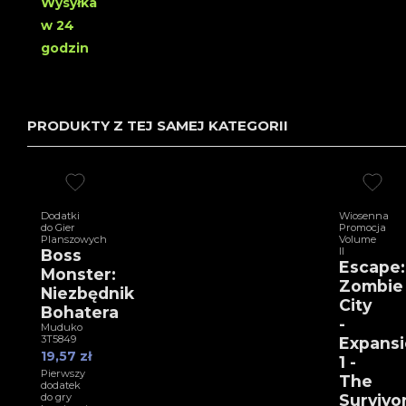
Wysyłka
w 24
godzin
PRODUKTY Z TEJ SAMEJ KATEGORII
Dodatki
Wiosenna
do Gier
Promocja
Planszowych
Volume
II
Boss
Escape:
Monster:
Zombie
Niezbędnik
City
Bohatera
-
Muduko
3T5849
Expans
19,57 zł
1 -
Pierwszy
The
dodatek
do gry
Survivo