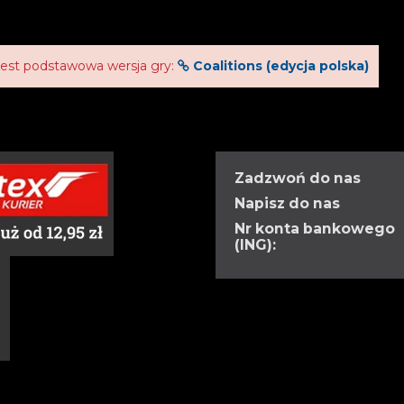
jest podstawowa wersja gry:
Coalitions (edycja polska)
Zadzwoń do nas
Napisz do nas
Nr konta bankowego
(ING):