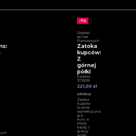
-7%
Dodatki
do Gier
Planszowych
ns:
Zatoka
s
kupców:
Z
e
górnej
półki
Galakta
3T35519
221,00 zł
237,99 zł
Zatoka
kupców
to silnie
asymetryczna
gra
euro, w
której
każdy z
graczy
cych
wcieli