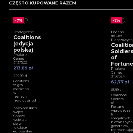
CZĘSTO KUPOWANE RAZEM
-7%
-7%
Strategiczne
Dodatki
do Gier
Coalitions
Planszowych
(edycja
Coalitio
polska)
Soldier
Phalanx
of
Games
3T37522
Fortun
213,89 zł
Phalanx
Games
229,99 zł
3T37524
Coalitions
62,77 zł
to gra
osadzona
66,99 zł
w
Coalitions:
realiach
Soldiers
rewolucyjnych
of
i
Fortune
napoleońskich
wprowadza
wojen.
6
Gracze
specjalnych,
wcielają
niezależnych
się w
generałów,
wiodące
reprezentują
europejskie