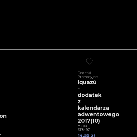
Dodatki
Promocyjne
Iquazú
-
dodatek
z
kalendarza
adwentowego
ion
2017(10)
Haba
3T8497
r
14,55 zł