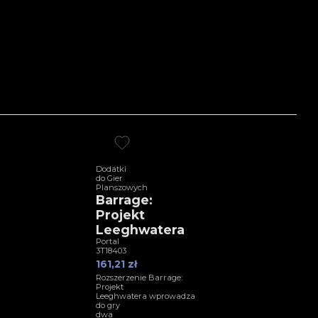
Dodatki
do Gier
Planszowych
Barrage:
Projekt
Leeghwatera
Portal
3T18403
161,21 zł
Rozszerzenie Barrage:
Projekt
Leeghwatera wprowadza
do gry
dwa