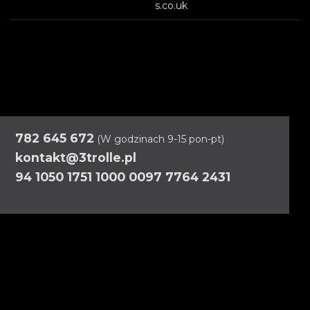
s.co.uk
782 645 672
(W godzinach 9-15 pon-pt)
kontakt@3trolle.pl
94 1050 1751 1000 0097 7764 2431