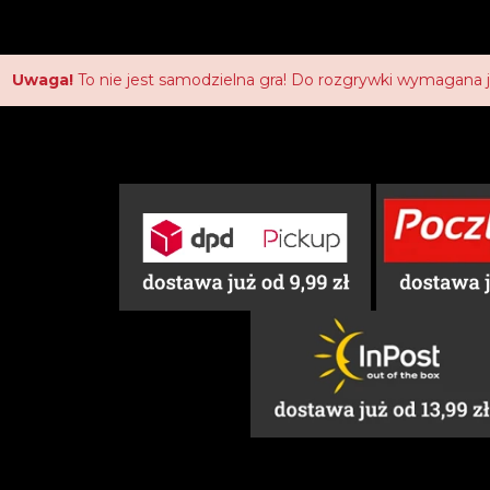
Uwaga!
To nie jest samodzielna gra! Do rozgrywki wymagana 