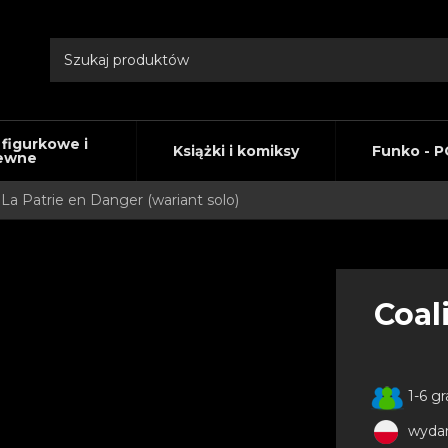
 figurkowe i
Książki i komiksy
Funko - P
ewne
: La Patrie en Danger (wariant solo)
Coal
1-6 gr
wydan