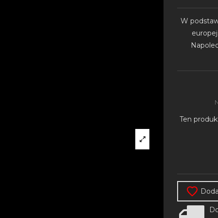
W podstaw
europej
Napole
Ten produk
Dodaj
Do