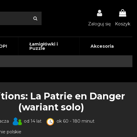
Zaloguj się
Koszyk
Łamigłówki i
OP!
Akcesoria
Puzzle
itions: La Patrie en Danger
(wariant solo)
acza
od 14 lat
ok 60 - 180 minut
ie polskie