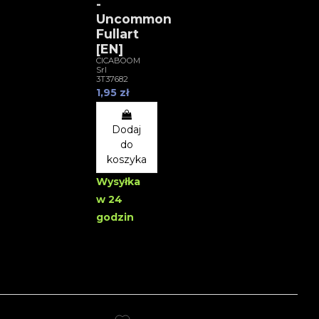
-
Uncommon
Fullart
[EN]
CICABOOM
Srl
3T37682
1,95 zł
Dodaj
do
koszyka
Wysyłka
w 24
godzin