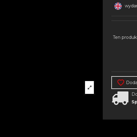
wydan
Ten produk
Dodaj
Do
Sp