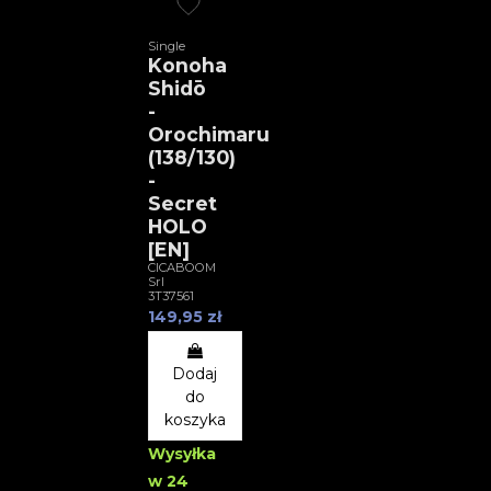
Single
Konoha
Shidō
-
Orochimaru
(138/130)
-
Secret
HOLO
[EN]
CICABOOM
Srl
3T37561
149,95 zł
Dodaj
do
koszyka
Wysyłka
w 24