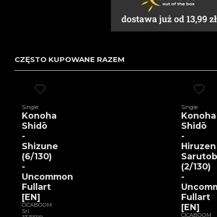
CZĘSTO KUPOWANE RAZEM
Single
Single
Konoha
Konoha
Shidō
Shidō
-
-
Shizune
Hiruzen
(6/130)
Sarutob
-
(2/130)
Uncommon
-
Fullart
Uncom
[EN]
Fullart
CICABOOM
[EN]
Srl
CICABOOM