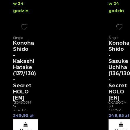
w 24
w 24
godzin
godzin
Single
Single
Konoha
Konoha
Shidō
Shidō
-
-
Kakashi
Sasuke
Hatake
Uchiha
(137/130)
(136/130
-
-
Secret
Secret
HOLO
HOLO
[EN]
[EN]
CICABOOM
CICABOOM
Srl
Srl
3T37562
3T37563
249,95 zł
249,95 zł