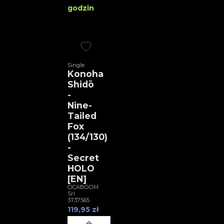
godzin
Single
Konoha
Shidō
-
Nine-
Tailed
Fox
(134/130)
-
Secret
HOLO
[EN]
CICABOOM
Srl
3T37565
119,95 zł