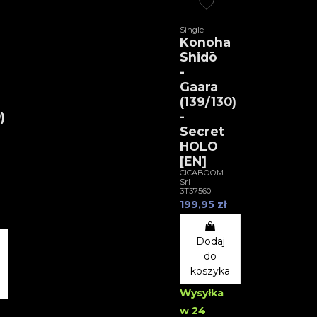
Single
Konoha
Shidō
-
Gaara
(139/130)
)
-
Secret
HOLO
[EN]
CICABOOM
Srl
3T37560
199,95 zł
Dodaj
do
koszyka
Wysyłka
w 24