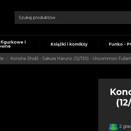
 figurkowe i
Książki i komiksy
Funko - P
ewne
le
Konoha Shidō - Sakura Haruno (12/130) - Uncommon Fullart
Kono
(12
2 gra