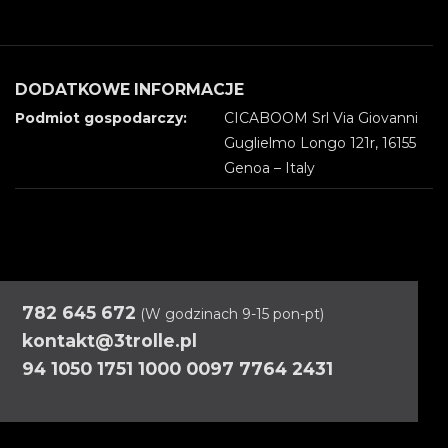
DODATKOWE INFORMACJE
Podmiot gospodarczy:
CICABOOM Srl Via Giovanni
Guglielmo Longo 121r, 16155
Genoa – Italy
782 645 672
(W godzinach 9-15 pon-pt)
kontakt@3trolle.pl
94 1050 1751 1000 0097 7764 2431