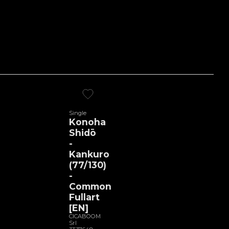
Single
Konoha
Shidō
-
Kankuro
(77/130)
-
Common
Fullart
[EN]
CICABOOM
Srl