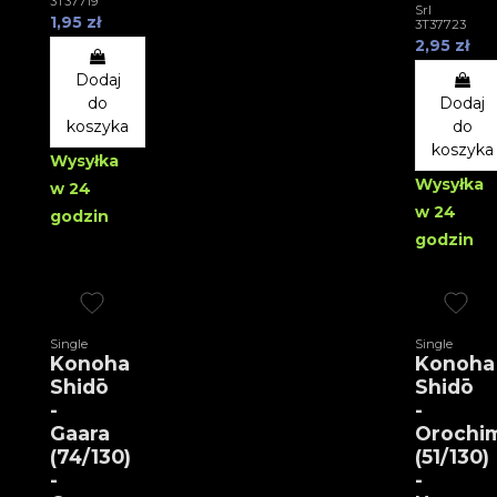
3T37719
Srl
1,95 zł
3T37723
2,95 zł
Dodaj
do
Dodaj
koszyka
do
koszyka
Wysyłka
Wysyłka
w 24
w 24
godzin
godzin
Single
Single
Konoha
Konoha
Shidō
Shidō
-
-
Gaara
Orochi
(74/130)
(51/130)
-
-