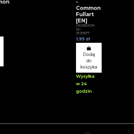
mon
-
Common
Fullart
[EN]
CICABOOM
Srl
3T37677
1,95 zł
Dodaj
do
koszyka
Wysyłka
w 24
godzin