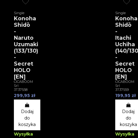
Single
Single
Konoha
Konoha
Shidō
Shidō
-
-
Naruto
Itachi
Uzumaki
Uchiha
(133/130)
(140/130
-
-
Secret
Secret
HOLO
HOLO
[EN]
[EN]
CICABOOM
CICABOOM
Srl
Srl
3T37558
3T37559
299,95 zł
199,95 zł
Dodaj
Dodaj
do
do
koszyka
koszyka
Wysyłka
Wysyłka