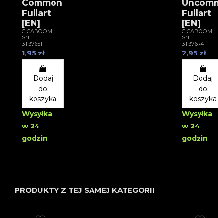
Common
Uncom
Fullart
Fullart
[EN]
[EN]
CICABOOM
CICABOOM
Srl
Srl
3T37651
3T37674
1,95 zł
2,95 zł
Dodaj
Dodaj
do
do
koszyka
koszyka
Wysyłka
Wysyłka
w 24
w 24
godzin
godzin
PRODUKTY Z TEJ SAMEJ KATEGORII