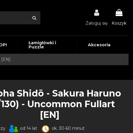
Zaloguj się
Koszyk
Łamigłówki i
OP!
Akcesoria
Puzzle
 [EN]
ha Shidō - Sakura Haruno
/130) - Uncommon Fullart
[EN]
czy
od 14 lat
ok. 30-60 minut