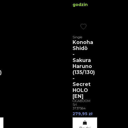
godzin
Single
Konoha
Shidō
-
Sakura
Haruno
)
(135/130)
-
Secret
HOLO
[EN]
CICABOOM
Srl
3T37564
279,95 zł