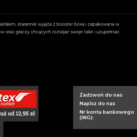
elskim, starannie wyjęta z booster boxa i zapakowana w
w oraz graczy chcących rozwijać swoje talie i uzupełniać
Zadzwoń do nas
Napisz do nas
Nr konta bankowego
(ING):