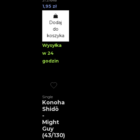
3T37648
1,95 zł
Dodaj
do
koszyka
Wysyłka
w 24
godzin
Single
Konoha
Shidō
-
Might
Guy
(43/130)