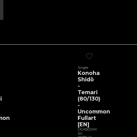
Single
Konoha
Shidō
-
Temari
i
(80/130)
-
Uncommon
mon
Fullart
[EN]
CICABOOM
Srl