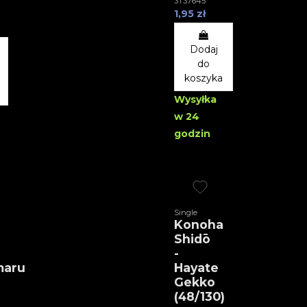
3T37645
1,95 zł
Dodaj
do
koszyka
Wysyłka
w 24
godzin
Single
Konoha
Shidō
-
maru
Hayate
Gekko
(48/130)