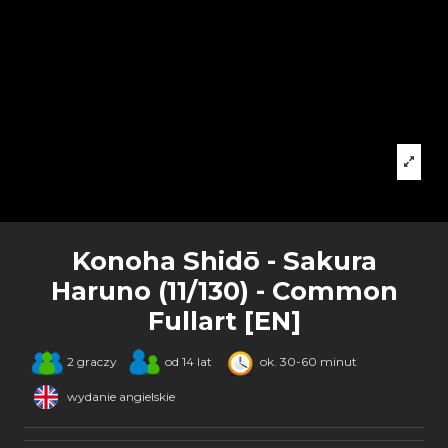
Konoha Shidō - Sakura
Haruno (11/130) - Common
Fullart [EN]
2 graczy
od 14 lat
ok. 30-60 minut
wydanie angielskie