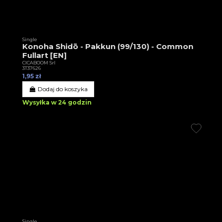
Single
Konoha Shidō - Pakkun (99/130) - Common
Fullart [EN]
CICABOOM Srl
3T37626
1,95 zł
Dodaj do koszyka
Wysyłka w 24 godzin
Single