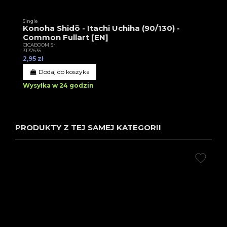
Single
Konoha Shidō - Itachi Uchiha (90/130) -
Common Fullart [EN]
CICABOOM Srl
3T37635
2,95 zł
Dodaj do koszyka
Wysyłka w 24 godzin
PRODUKTY Z TEJ SAMEJ KATEGORII