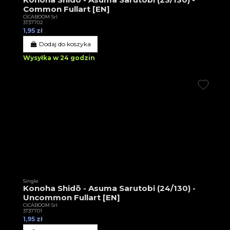
Common Fullart [EN]
CICABOOM Srl
3T37702
1,95 zł
Dodaj do koszyka
Wysyłka w 24 godzin
Single
Konoha Shidō - Asuma Sarutobi (24/130) -
Uncommon Fullart [EN]
CICABOOM Srl
3T37701
1,95 zł