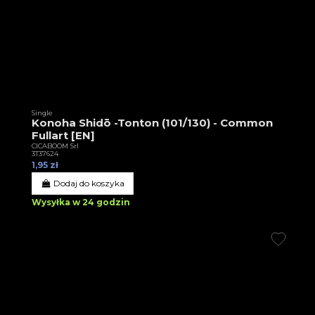
Single
Konoha Shidō -Tonton (101/130) - Common
Fullart [EN]
CICABOOM Srl
3T37624
1,95 zł
Dodaj do koszyka
Wysyłka w 24 godzin