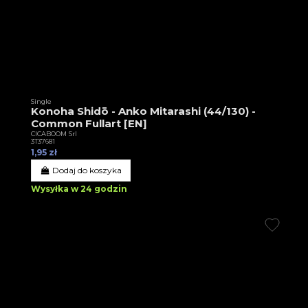
Single
Konoha Shidō - Anko Mitarashi (44/130) -
Common Fullart [EN]
CICABOOM Srl
3T37681
1,95 zł
Dodaj do koszyka
Wysyłka w 24 godzin