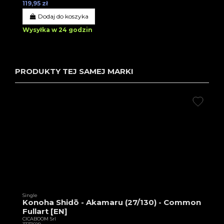
119,95 zł
Dodaj do koszyka
Wysyłka w 24 godzin
PRODUKTY TEJ SAMEJ MARKI
Single
Konoha Shidō - Akamaru (27/130) - Common
Fullart [EN]
CICABOOM Srl