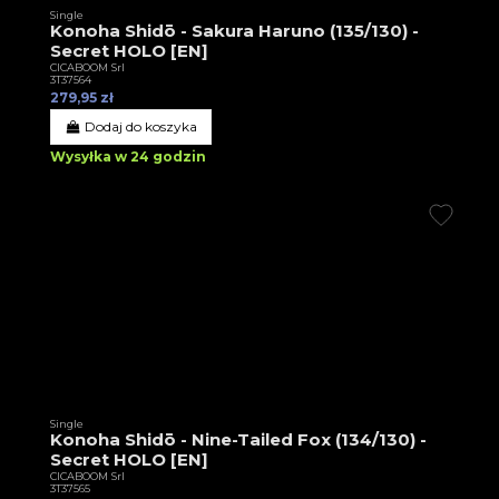
Single
Konoha Shidō - Sakura Haruno (135/130) -
Secret HOLO [EN]
CICABOOM Srl
3T37564
279,95 zł
Dodaj do koszyka
Wysyłka w 24 godzin
Single
Konoha Shidō - Nine-Tailed Fox (134/130) -
Secret HOLO [EN]
CICABOOM Srl
3T37565