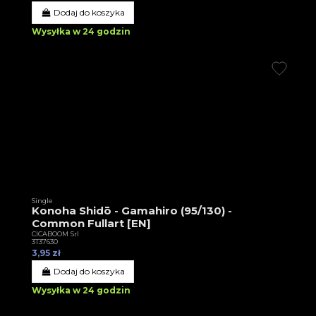
Dodaj do koszyka
Wysyłka w 24 godzin
Single
Konoha Shidō - Gamahiro (95/130) -
Common Fullart [EN]
CICABOOM Srl
3T37630
3,95 zł
Dodaj do koszyka
Wysyłka w 24 godzin