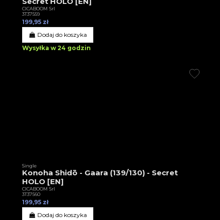
Secret HOLO [EN]
CICABOOM Srl
3T37559
199,95 zł
Dodaj do koszyka
Wysyłka w 24 godzin
Single
Konoha Shidō - Gaara (139/130) - Secret
HOLO [EN]
CICABOOM Srl
3T37560
199,95 zł
Dodaj do koszyka