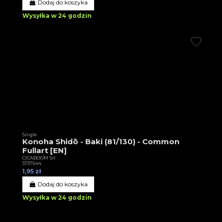
Dodaj do koszyka
Wysyłka w 24 godzin
Single
Konoha Shidō - Baki (81/130) - Common
Fullart [EN]
CICABOOM Srl
3T37644
1,95 zł
Dodaj do koszyka
Wysyłka w 24 godzin