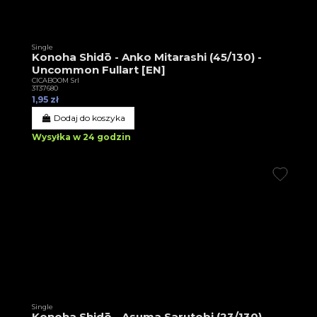
Single
Konoha Shidō - Anko Mitarashi (45/130) -
Uncommon Fullart [EN]
CICABOOM Srl
3T37680
1,95 zł
Dodaj do koszyka
Wysyłka w 24 godzin
Single
Konoha Shidō - Asuma Sarutobi (23/130) -