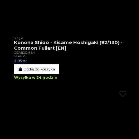
Single
Konoha Shidō - Kisame Hoshigaki (92/130) -
Common Fullart [EN]
CICABOOM Srl
3T37633
2,95 zł
Dodaj do koszyka
Wysyłka w 24 godzin