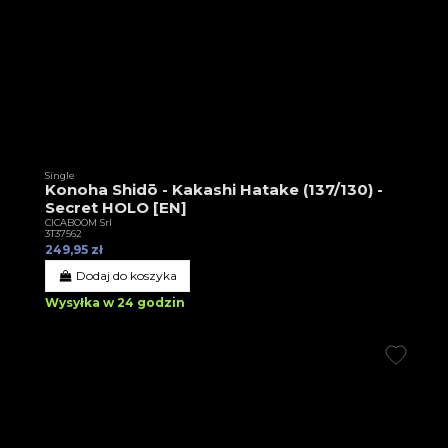
Single
Konoha Shidō - Kakashi Hatake (137/130) -
Secret HOLO [EN]
CICABOOM Srl
3T37562
249,95 zł
Dodaj do koszyka
Wysyłka w 24 godzin