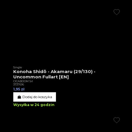
Single
Konoha Shidō - Akamaru (29/130) -
Uncommon Fullart [EN]
CICABOOM Srl
3T37696
1,95 zł
Dodaj do koszyka
Wysyłka w 24 godzin