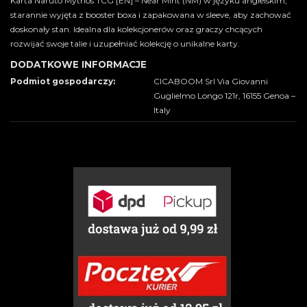
Karta Naruto Mythos TCG [EN] – Near Mint (NM) w języku angielskim,
starannie wyjęta z booster boxa i zapakowana w sleeve, aby zachować
doskonały stan. Idealna dla kolekcjonerów oraz graczy chcących
rozwijać swoje talie i uzupełniać kolekcję o unikalne karty.
DODATKOWE INFORMACJE
Podmiot gospodarczy:
CICABOOM Srl Via Giovanni
Guglielmo Longo 121r, 16155 Genoa –
Italy