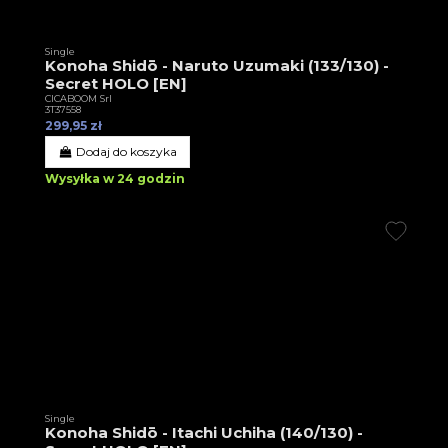
Single
Konoha Shidō - Naruto Uzumaki (133/130) -
Secret HOLO [EN]
CICABOOM Srl
3T37558
299,95 zł
Dodaj do koszyka
Wysyłka w 24 godzin
Single
Konoha Shidō - Itachi Uchiha (140/130) -