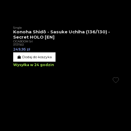
Single
Konoha Shidō - Sasuke Uchiha (136/130) -
Secret HOLO [EN]
CICABOOM Srl
3T37563
249,95 zł
Dodaj do koszyka
Wysyłka w 24 godzin