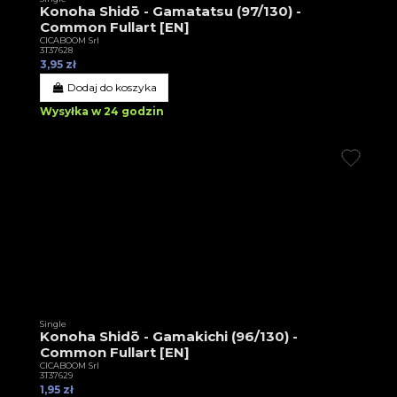
Konoha Shidō - Gamatatsu (97/130) -
Common Fullart [EN]
CICABOOM Srl
3T37628
3,95 zł
Dodaj do koszyka
Wysyłka w 24 godzin
Single
Konoha Shidō - Gamakichi (96/130) -
Common Fullart [EN]
CICABOOM Srl
3T37629
1,95 zł