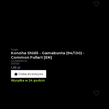
Single
Konoha Shidō - Gamabunta (94/130) -
Common Fullart [EN]
CICABOOM Srl
3T37631
1,95 zł
Dodaj do koszyka
Wysyłka w 24 godzin