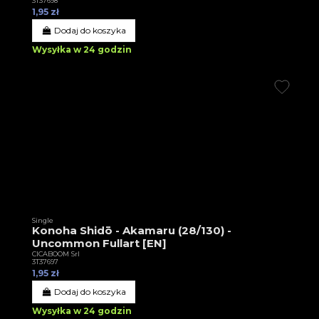
3T37698
1,95 zł
Dodaj do koszyka
Wysyłka w 24 godzin
Single
Konoha Shidō - Akamaru (28/130) -
Uncommon Fullart [EN]
CICABOOM Srl
3T37697
1,95 zł
Dodaj do koszyka
Wysyłka w 24 godzin