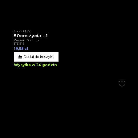
Slice of Life
50cm życia - 1
Waneko Sp. z o.o.
3T31612
19,95 zł
Dodaj do koszyka
Wysyłka w 24 godzin