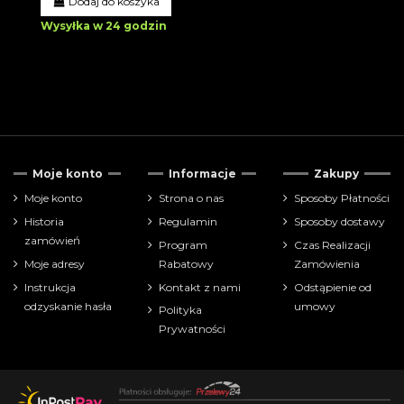
Dodaj do koszyka
Wysyłka w 24 godzin
Moje konto
Informacje
Zakupy
Moje konto
Strona o nas
Sposoby Płatności
Historia
Regulamin
Sposoby dostawy
zamówień
Program
Czas Realizacji
Moje adresy
Rabatowy
Zamówienia
Instrukcja
Kontakt z nami
Odstąpienie od
odzyskanie hasła
umowy
Polityka
Prywatności