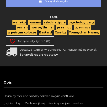
Dodaj do koszyka
TAGI:
waneko
romans
szkolne życie
psychologiczny
seinen
horror/thriller
przemoc
tajemnica
w pełnym kolorze
Bastard
Carnby
Youngchan Hwang
Dodaj do listy życzeń (
0
)
Dostawa (Odbiór w punkcie DPD Pickup) już od 9,99 zł.
Sprawdź opcje dostawy
Opis
Brutalny thriller o międzypokoleniowym konflikcie.
„I ojciec… I syn… Zachowują się dziwnie spokojnie nawet w