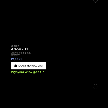
Seinen
Adou - 11
Waneko Sp. z o.o.
3T37537
17,95 zł
Dodaj do koszyka
Wysyłka w 24 godzin