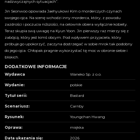
nadzwyczajnych sytuacjach”.
Jin Seonwoo opowiada Jaehyukowi Kim o morderczych czynach
swojego ojca. Na scenę wchodzi inny morderca, który, z powodu
zazdrości i poczucia niższości, na celownik obiera wyłącznie kobiety.
Teraz skupia swą uwagę na Kyun Yoon. Jin pierwszy raz mierzy się z
zabójcą, który jest kimś obcym. Pod wpływem przyjaciela, który
próbuje go upokorzyć, zaczyna dostrzegać w sobie mrok tak podobny
do jego ojca. Chłopak pragnie wykorzystać tę moc w obronie siebie i
bliskich.
DODATKOWE INFORMACJE
Wydawca
Waneko Sp. z o.o.
Wydanie:
polskie
Tytuł serii:
Bastard
Scenariusz:
Carnby
Rysunek:
Youngchan Hwang
Oprawa:
miękka
Data ukazania się:
2026