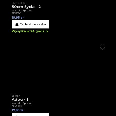
Slice of Life
50cm życia - 2
Waneko Sp. z o.o.
3T32150
19,95 zł
Dodaj do koszyka
Wysyłka w 24 godzin
Seinen
Adou - 1
Waneko Sp. z o.o.
3T33000
17,95 zł