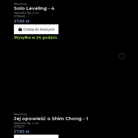
Manhwa
Solo Leveling - 4
Waneko Sp. z o.o.
3T35449
27,60 zł
Dodaj do koszyka
Wysyłka w 24 godzin
Manhwa
Jej opowieść o Shim Chong - 1
Waneko Sp. z o.o.
3T35517
27,60 zł