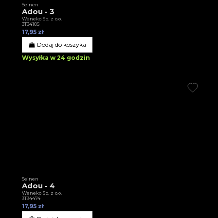
Seinen
Adou - 3
Waneko Sp. z o.o.
3T34105
17,95 zł
Dodaj do koszyka
Wysyłka w 24 godzin
Seinen
Adou - 4
Waneko Sp. z o.o.
3T34474
17,95 zł