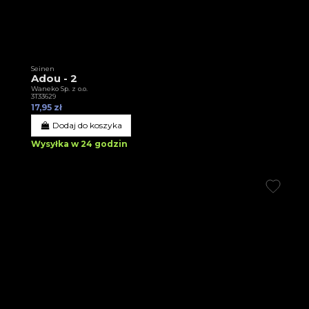
Seinen
Adou - 2
Waneko Sp. z o.o.
3T33629
17,95 zł
Dodaj do koszyka
Wysyłka w 24 godzin