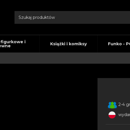
 figurkowe i
Książki i komiksy
Funko - P
ewne
n
2-4 g
wydan