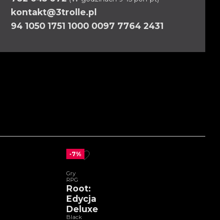
kontakt@3trolle.pl
94 1050 1751 1000 0097 7764 2431
-7%
Gry
RPG
Root:
Edycja
Deluxe
Black