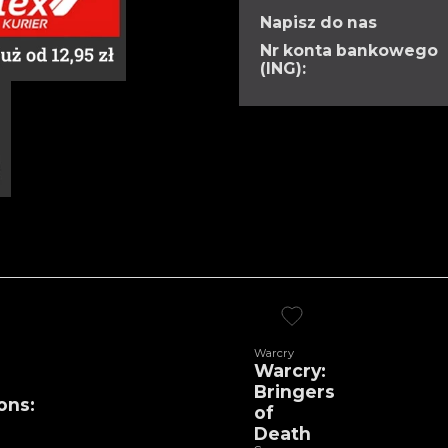
Napisz do nas
Nr konta bankowego
(ING):
Warcry
Warcry:
Bringers
ons:
of
Death