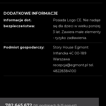
DODATKOWE INFORMACJE
Informacje dot.
Posiada Logo CE. Nie nadaje
bezpieczeństwa:
się dla dzieci w wieku poniżej
3 lat. Zawiera małe elementy
- ryzyko zadławienia.
Podmiot gospodarczy:
Story House Egmont
Inflancka 4C 00-189
Warszawa
recepcja@egmont.pl tel.
48228384100
782 645 672
(W godzinach 9-15 pon-pt)