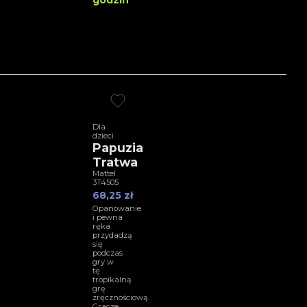
godzin
Dla
dzieci
Papuzia
Tratwa
Mattel
3T4505
68,25 zł
Opanowanie
i pewna
ręka
przydadzą
się
podczas
gry w
tę
tropikalną
grę
zręcznościową.
Gracze