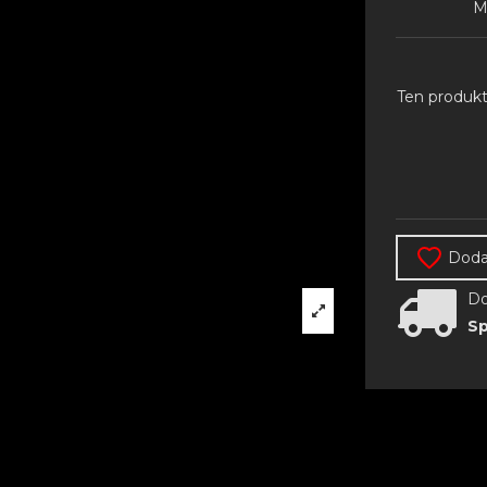
M
Ten produkt
Dodaj
Do
Sp