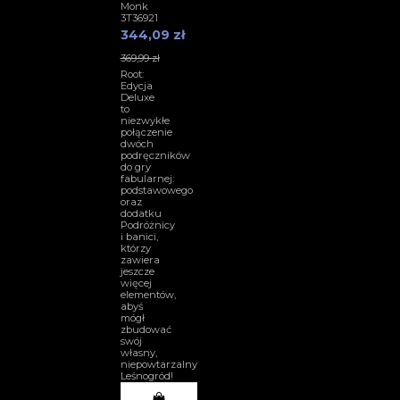
Monk
3T36921
344,09 zł
369,99 zł
Root:
Edycja
Deluxe
to
niezwykłe
połączenie
dwóch
podręczników
do gry
fabularnej:
podstawowego
oraz
dodatku
Podróżnicy
i banici,
którzy
zawiera
jeszcze
więcej
elementów,
abyś
mógł
zbudować
swój
własny,
niepowtarzalny
Leśnogród!