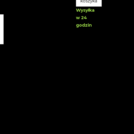
koszyka
Wysyłka
w 24
godzin