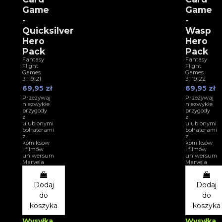
Game
Game
-
-
Quicksilver
Wasp
Hero
Hero
Pack
Pack
Fantasy
Fantasy
Flight
Flight
Games
Games
3T19121
3T19122
69,95 zł
69,95 zł
Przeżywaj
Przeżywaj
niezwykłe
niezwykłe
przygody
przygody
z
z
ulubionymi
ulubionymi
bohaterami
bohaterami
z
z
komiksów
komiksów
i filmów
i filmów
uniwersum
uniwersum
Marvela
Marvela
Dodaj
Dodaj
do
do
koszyka
koszyka
Wysyłka
Wysyłka