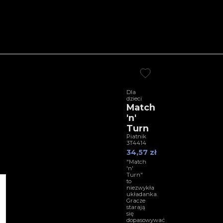
Dla
dzieci
Match
'n'
Turn
Piatnik
3T4414
34,57 zł
"Match
h
'n'
Turn"
to
niezwykła
układanka.
Gracze
starają
się
dopasowywać