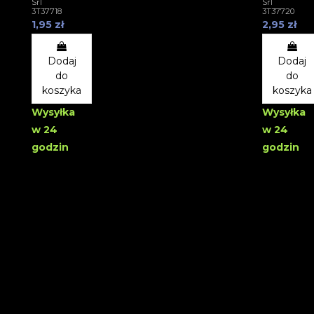
Srl
Srl
3T37718
3T37720
1,95 zł
2,95 zł
Dodaj
Dodaj
do
do
koszyka
koszyka
Wysyłka
Wysyłka
w 24
w 24
godzin
godzin