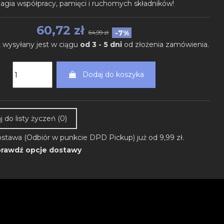
agia współpracy, pamięci i ruchomych składników!
60,72 zł
-7%
64,99 zł
 wysyłany jest w ciągu
od 3 - 5 dni
od złożenia zamówienia.
Dodaj do koszyka
 do listy życzeń (
0
)
stawa (Odbiór w punkcie DPD Pickup) już od 9,99 zł.
rawdź opcje dostawy