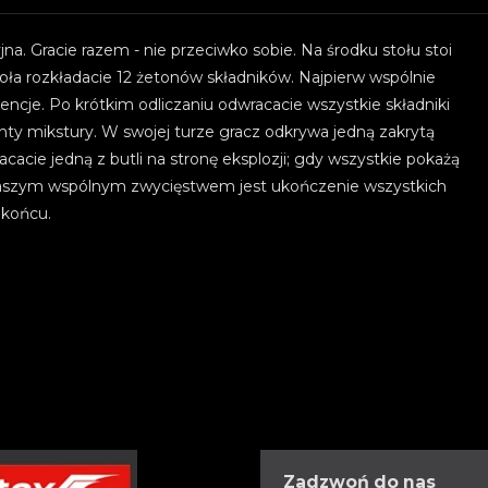
na. Gracie razem - nie przeciwko sobie. Na środku stołu stoi
oła rozkładacie 12 żetonów składników. Najpierw wspólnie
esencje. Po krótkim odliczaniu odwracacie wszystkie składniki
ty mikstury. W swojej turze gracz odkrywa jedną zakrytą
obracacie jedną z butli na stronę eksplozji; gdy wszystkie pokażą
. Waszym wspólnym zwycięstwem jest ukończenie wszystkich
 końcu.
Zadzwoń do nas