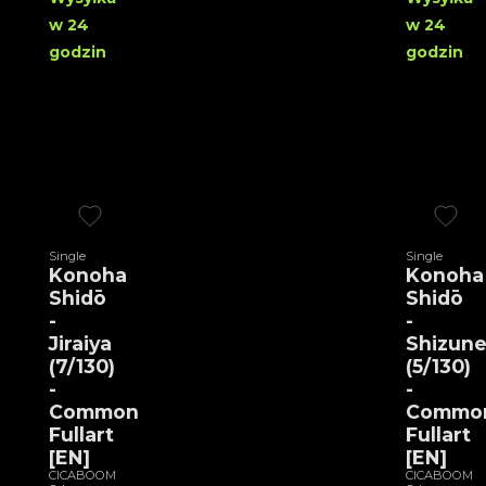
w 24
w 24
godzin
godzin
Single
Single
Konoha
Konoha
Shidō
Shidō
-
-
Jiraiya
Shizun
(7/130)
(5/130)
-
-
Common
Commo
Fullart
Fullart
[EN]
[EN]
CICABOOM
CICABOOM