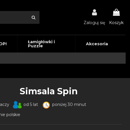
Zaloguj się
Koszyk
Łamigłówki i
OP!
Akcesoria
Puzzle
Simsala Spin
raczy
od 5 lat
poniżej 30 minut
ie polskie