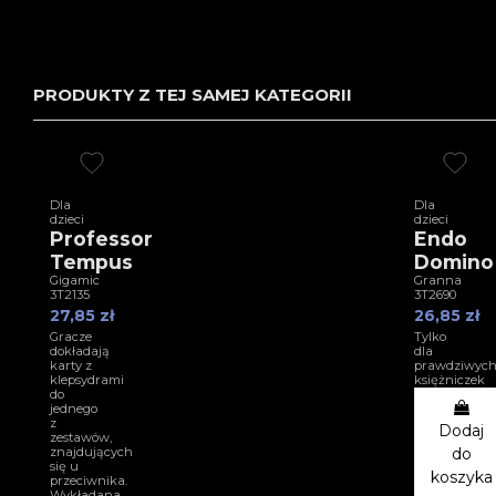
PRODUKTY Z TEJ SAMEJ KATEGORII
Dla
Dla
dzieci
dzieci
Professor
Endo
Tempus
Domino
Gigamic
Granna
3T2135
3T2690
27,85 zł
26,85 zł
Gracze
Tylko
dokładają
dla
karty z
prawdziwyc
klepsydrami
księżniczek
do
jednego
z
Dodaj
zestawów,
znajdujących
do
się u
koszyka
przeciwnika.
Wykładana