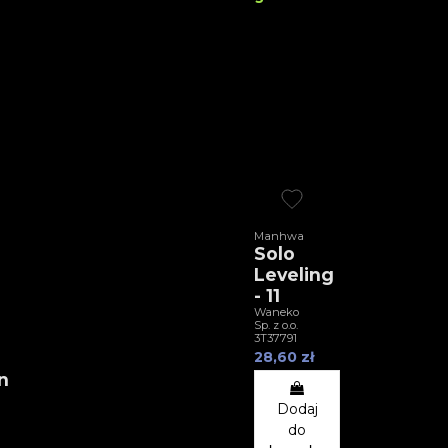
Manhwa
Solo
Leveling
- 11
Waneko
e
Sp. z o.o.
3T37791
28,60 zł
n
Dodaj
do