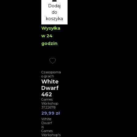
Dodaj
do
koszyka
Wysyłka
w 24
godzin
Czasopisma
o grach
White
Dwarf
462
Games
Workshop
3T22678
29,99 zł
White
Dwarf
is
Games
Workshop's