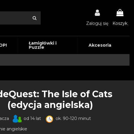
Zaloguj się
Koszyk
Łamigłówki i
OP!
Akcesoria
Puzzle
deQuest: The Isle of Cats
(edycja angielska)
racza
od 14 lat
ok. 90-120 minut
ie angielskie