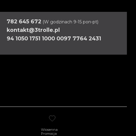
782 645 672
(W godzinach 9-15 pon-pt)
kontakt@3trolle.pl
94 1050 1751 1000 0097 7764 2431
Wiosenna
Promocja