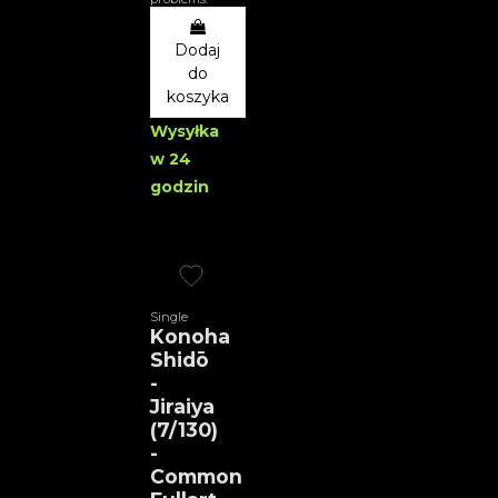
Dodaj
do
koszyka
Wysyłka
w 24
godzin
Single
Konoha
Shidō
-
Jiraiya
(7/130)
-
Common