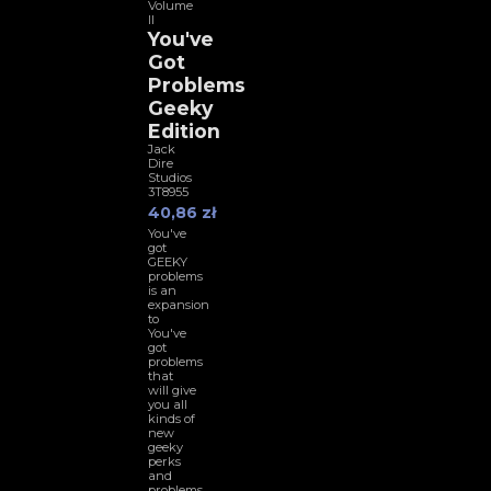
Volume
II
You've
Got
Problems
Geeky
Edition
Jack
Dire
Studios
3T8955
40,86 zł
You've
got
GEEKY
problems
is an
expansion
to
You've
got
problems
that
will give
you all
kinds of
new
geeky
perks
and
problems.