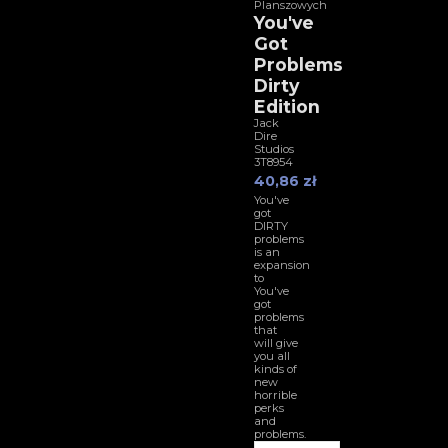
Planszowych
You've
Got
Problems
Dirty
Edition
Jack
Dire
Studios
3T8954
40,86 zł
You've
got
DIRTY
problems
is an
expansion
to
You've
got
problems
that
will give
you all
kinds of
new
horrible
perks
and
problems.