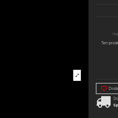
Na
Ten prod
Dodaj
Do
Sp