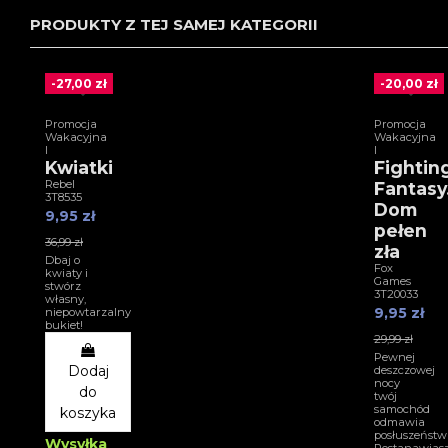
PRODUKTY Z TEJ SAMEJ KATEGORII
-27,00 zł
-20,00 zł
Promocja
Promocja
Wakacyjna
Wakacyjna
I
I
Kwiatki
Fightin
Rebel
Fantasy
3T8535
Dom
9,95 zł
pełen
36,99 zł
zła
Dbaj o
Fox
kwiaty i
Games
stwórz
3T20033
własny,
9,95 zł
niepowtarzalny
bukiet!
29,99 zł
Pewnej
Dodaj
deszczowej
nocy
do
twój
samochód
koszyka
odmawia
posłuszeństw
Wysyłka
Postanawias