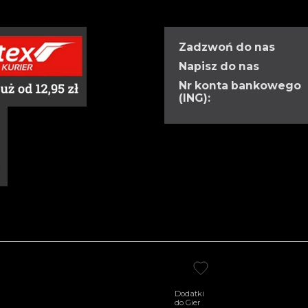
Zadzwoń do nas
Napisz do nas
Nr konta bankowego
(ING):
Dodatki
do Gier