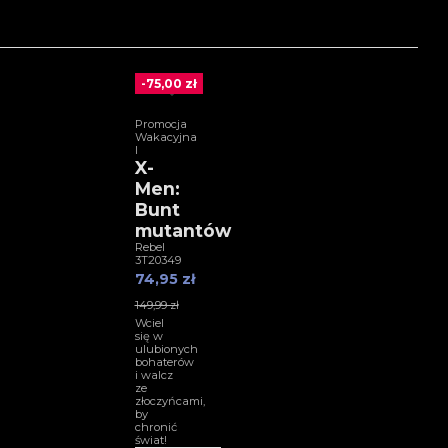
-75,00 zł
Promocja
Wakacyjna
I
X-
Men:
Bunt
mutantów
Rebel
3T20349
74,95 zł
149,99 zł
Wciel
się w
ulubionych
bohaterów
i walcz
ze
złoczyńcami,
by
chronić
świat!