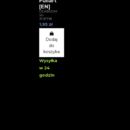
Fullart
[EN]
CICABOOM
Srl
3T37718
1,95 zł
Dodaj
do
koszyka
Wysyłka
w 24
godzin