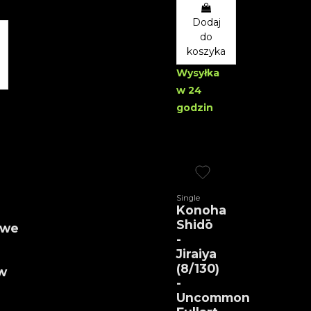
Dodaj
do
koszyka
Wysyłka
w 24
godzin
Single
Konoha
Shidō
owe
-
Jiraiya
(8/130)
w
-
Uncommon