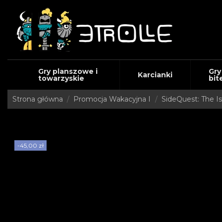
Gry planszowe i
Gry
Karcianki
towarzyskie
bit
Strona główna
Promocja Wakacyjna I
SideQuest: The Is
-45,00 zł