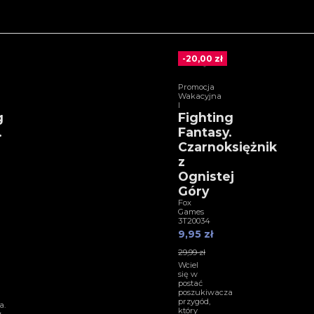
-20,00 zł
Promocja
Wakacyjna
I
g
Fighting
.
Fantasy.
Czarnoksiężnik
z
Ognistej
Góry
Fox
Games
3T20034
9,95 zł
29,99 zł
Wciel
się w
postać
poszukiwacza
przygód,
a.
który
z