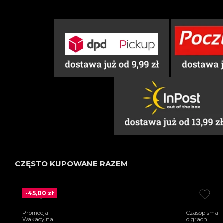
CZĘSTO KUPOWANE RAZEM
-45,00 zł
Promocja
Czasopisma
Wakacyjna
o grach