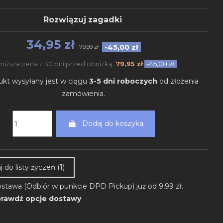
Rozwiązuj zagadki
34,95 zł
-45,00 zł
79,99 zł
jniższa cena z 30 dni przed obniżką:
79,95 zł
-45,00 zł
ukt wysyłany jest w ciągu
3-5 dni roboczych
od złożenia
zamówienia.
Dodaj do koszyka
 do listy życzeń (
1
)
stawa (Odbiór w punkcie DPD Pickup) już od 9,99 zł.
rawdź opcje dostawy