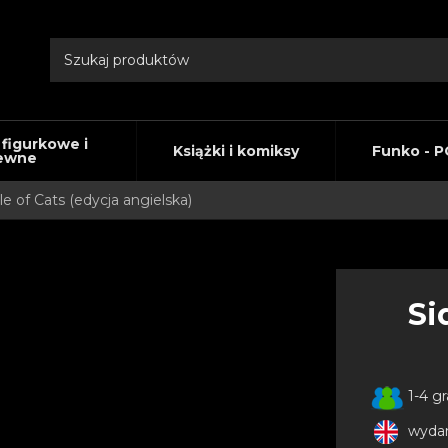
 figurkowe i
Książki i komiksy
Funko - P
ewne
le of Cats (edycja angielska)
Si
1-4 g
wydan