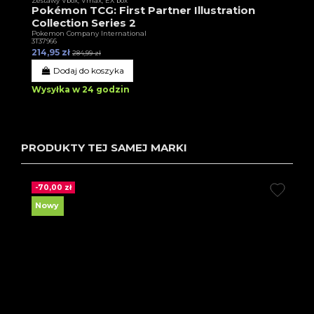
Zestawy Vbox, Vmax, EX box
Pokémon TCG: First Partner Illustration
Collection Series 2
Pokemon Company International
3T37966
214,95 zł
284,99 zł
Dodaj do koszyka
Wysyłka w 24 godzin
PRODUKTY TEJ SAMEJ MARKI
-70,00 zł
Nowy