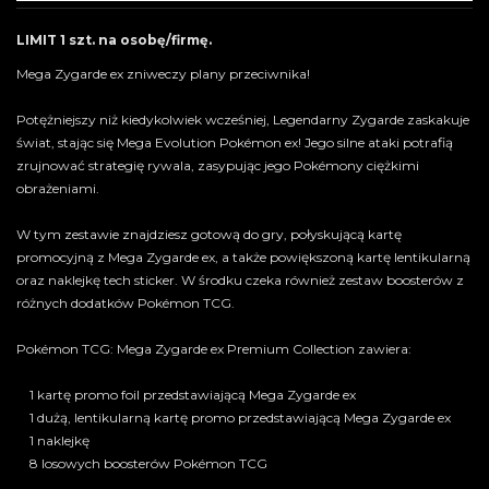
LIMIT 1 szt. na osobę/firmę.
Mega Zygarde ex zniweczy plany przeciwnika!
Potężniejszy niż kiedykolwiek wcześniej, Legendarny Zygarde zaskakuje
świat, stając się Mega Evolution Pokémon ex! Jego silne ataki potrafią
zrujnować strategię rywala, zasypując jego Pokémony ciężkimi
obrażeniami.
W tym zestawie znajdziesz gotową do gry, połyskującą kartę
promocyjną z Mega Zygarde ex, a także powiększoną kartę lentikularną
oraz naklejkę tech sticker. W środku czeka również zestaw boosterów z
różnych dodatków Pokémon TCG.
Pokémon TCG: Mega Zygarde ex Premium Collection zawiera:
1 kartę promo foil przedstawiającą Mega Zygarde ex
1 dużą, lentikularną kartę promo przedstawiającą Mega Zygarde ex
1 naklejkę
8 losowych boosterów Pokémon TCG