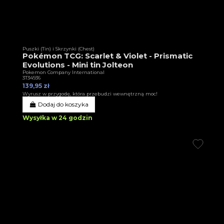
Puszki (Tin) i Skrzynki (Chest)
Pokémon TCG: Scarlet & Violet - Prismatic
Evolutions - Mini tin Jolteon
Pokemon Company International
3T34936
139,95 zł
Wyrusz w przygodę, która przebudzi wewnętrzną moc!
Dodaj do koszyka
Wysyłka w 24 godzin