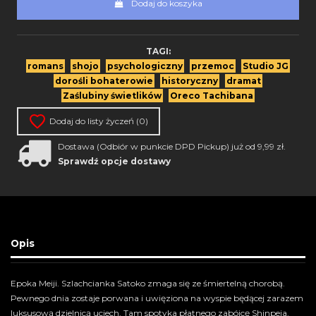
Dodaj do koszyka
TAGI:
romans
shojo
psychologiczny
przemoc
Studio JG
dorośli bohaterowie
historyczny
dramat
Zaślubiny świetlików
Oreco Tachibana
Dodaj do listy życzeń (
0
)
Dostawa (Odbiór w punkcie DPD Pickup) już od 9,99 zł.
Sprawdź opcje dostawy
Opis
Epoka Meiji. Szlachcianka Satoko zmaga się ze śmiertelną chorobą.
Pewnego dnia zostaje porwana i uwięziona na wyspie będącej zarazem
luksusową dzielnicą uciech. Tam spotyka płatnego zabójcę Shinpeia.