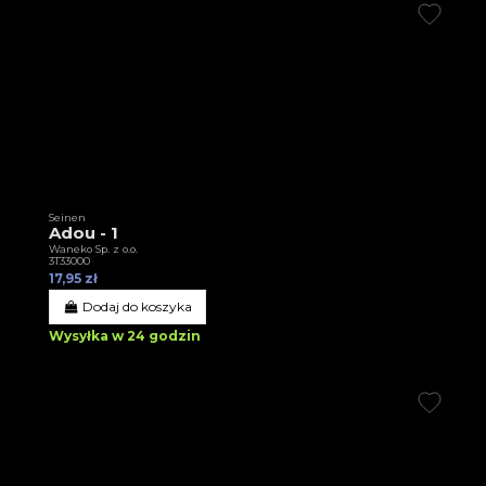
Seinen
Adou - 1
Waneko Sp. z o.o.
3T33000
17,95 zł
Dodaj do koszyka
Wysyłka w 24 godzin