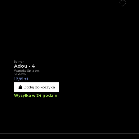
Seinen
Adou - 4
Waneko Sp. z o.o.
3T34474
17,95 zł
Dodaj do koszyka
Wysyłka w 24 godzin