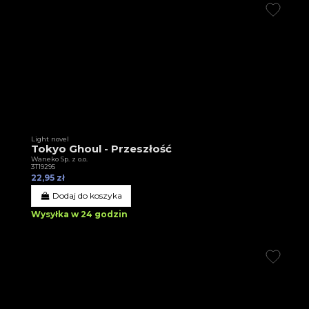
Light novel
Tokyo Ghoul - Przeszłość
Waneko Sp. z o.o.
3T19295
22,95 zł
Dodaj do koszyka
Wysyłka w 24 godzin