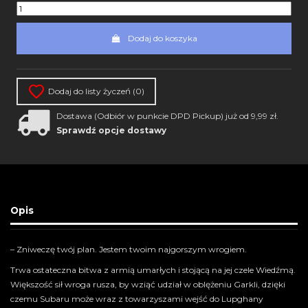
Dodaj do koszyka
Dodaj do listy życzeń (
0
)
Dostawa (Odbiór w punkcie DPD Pickup) już od 9,99 zł.
Sprawdź opcje dostawy
Opis
– Zniweczę twój plan. Jestem twoim najgorszym wrogiem.
Trwa ostateczna bitwa z armią umarłych i stojącą na jej czele Wiedźmą.
Większość sił wroga rusza, by wziąć udział w oblężeniu Garkli, dzięki
czemu Subaru może wraz z towarzyszami wejść do Lupghany