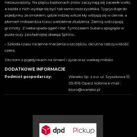
niezauważony. Na pięciu bastionach znów zaczynają się zaciekłe walki,
a każda z nich wydaje się być tak samo niszczycielska. Tygrys staje do
pojedynku ze smokiem, gdzie indziej wilcze kły wbijają się w ciernie, a
płomień miłosierdzia trawi wieloletnie złudzenia. Ziemią wstrząsają
grzmoty. Z nieba spada ogień i lód. Tymczasem Subaru spogląda w
puste oczy zawładniętej obsesją Sphinx…
– Szkoda czasu na senne marzenia o szczęściu, okrutna rzeczywistość
czeka.
Oto tom o pojedynkach na śmierć i życie oraz wielkiej miłości.
DODATKOWE INFORMACJE
Podmiot gospodarczy:
Waneko Sp. z o.o. ul. Szyszkowa 51,
05-816 Opacz kolonia e-mail :
biuro@waneko.pl