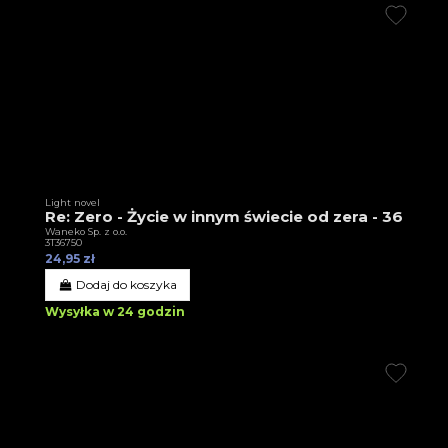
Light novel
Re: Zero - Życie w innym świecie od zera - 36
Waneko Sp. z o.o.
3T36750
24,95 zł
Dodaj do koszyka
Wysyłka w 24 godzin