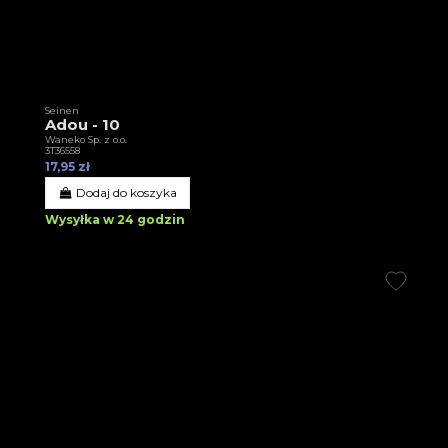
Seinen
Adou - 10
Waneko Sp. z o.o.
3T36558
17,95 zł
Dodaj do koszyka
Wysyłka w 24 godzin