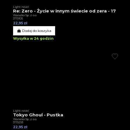
Light novel
Re: Zero - Życie w innym świecie od zera - 17
Waneko Sp. z o.o.
3T19105
22,95 zł
Dodaj do koszyka
Wysyłka w 24 godzin
Light novel
Tokyo Ghoul - Pustka
Waneko Sp. z o.o.
3T19293
22,95 zł