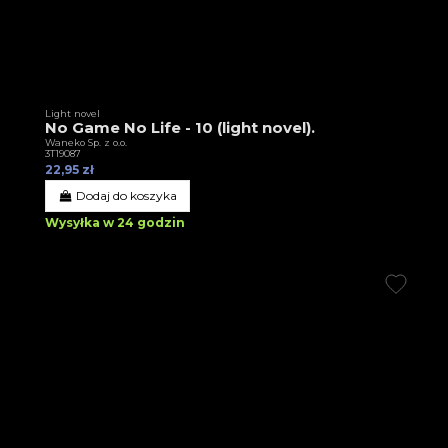
Light novel
No Game No Life - 10 (light novel).
Waneko Sp. z o.o.
3T19087
22,95 zł
Dodaj do koszyka
Wysyłka w 24 godzin