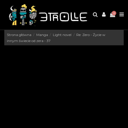
0
Strona główna
Manga
Light novel
Re: Zero - Życie w
innym świecie od zera - 37