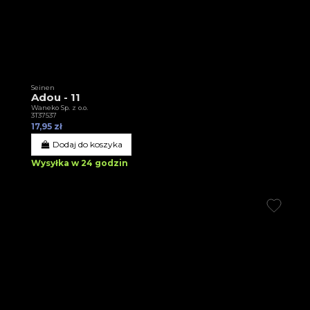
Seinen
Adou - 11
Waneko Sp. z o.o.
3T37537
17,95 zł
Dodaj do koszyka
Wysyłka w 24 godzin