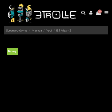
0
Strona główna
Manga
Yaoi
BJ Alex - 2
Nowy