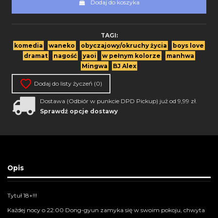
Dodaj do koszyka
TAGI:
komedia
waneko
obyczajowy/okruchy życia
boys love
dramat
nagość
yaoi
w pełnym kolorze
manhwa
Mingwa
BJ Alex
Dodaj do listy życzeń (
0
)
Dostawa (Odbiór w punkcie DPD Pickup) już od 9,99 zł.
Sprawdź opcje dostawy
Opis
Tytuł 18+!!!
Każdej nocy o 22:00 Dong-gyun zamyka się w swoim pokoju, chwyta