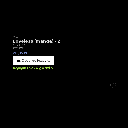
Yaoi
Loveless (manga) - 2
Studio JG
3T21776
20,95 zł
Dodaj do koszyka
Wysyłka w 24 godzin