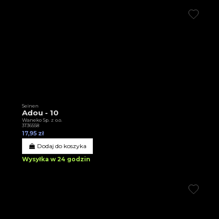
Seinen
Adou - 10
Waneko Sp. z o.o.
3T36558
17,95 zł
Dodaj do koszyka
Wysyłka w 24 godzin