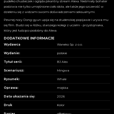
pudełko chusteczek i ogląda pikantny stream Alexa. Nieśmiały bohater
podziwia nie tylko umięśnione ciało idola, ale także jego szczerość w
dzieleniu się z widzami swoimi doświadczeniami seksualnymi.
Pewnej nocy Dong-gyun upija się na studenckiej popijawie i urywa mu
się film. Budzi się w łóżku, starszego kolegi z uczelni - przystojniaka,
który jest łudząco podobny do Alexa.
DODATKOWE INFORMACJE
Wydawca
Waneko Sp. z o.o.
Wydanie:
polskie
Tytuł serii:
BJ Alex
Scenariusz:
Mingwa
Rysunek:
Whale
Oprawa:
miękka
Data ukazania się:
2026
Druk
Kolor
Papier
offsetowy