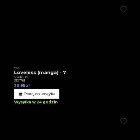
Yaoi
Loveless (manga) - 7
Studio JG
3T21781
20,95 zł
Dodaj do koszyka
Wysyłka w 24 godzin