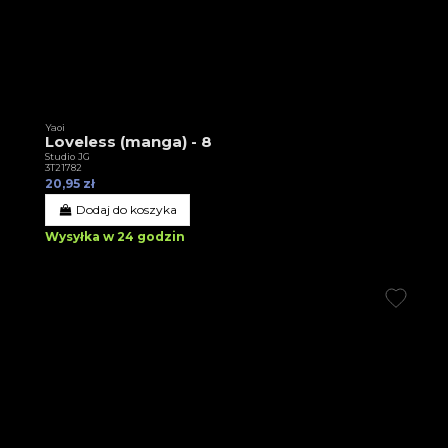
Yaoi
Loveless (manga) - 8
Studio JG
3T21782
20,95 zł
Dodaj do koszyka
Wysyłka w 24 godzin