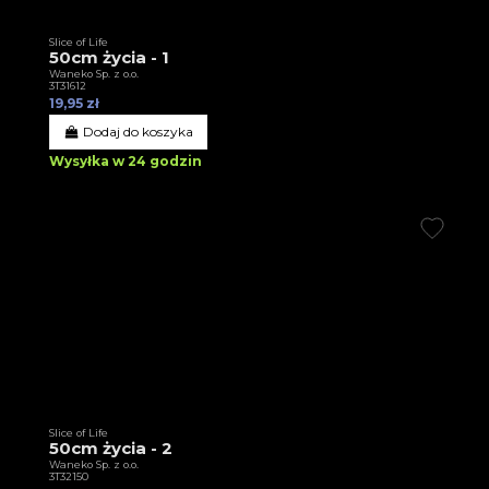
Slice of Life
50cm życia - 1
Waneko Sp. z o.o.
3T31612
19,95 zł
Dodaj do koszyka
Wysyłka w 24 godzin
Slice of Life
50cm życia - 2
Waneko Sp. z o.o.
3T32150