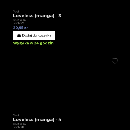
Yaoi
Loveless (manga) - 3
Studio JG
3T21777
20,95 zł
Dodaj do koszyka
Wysyłka w 24 godzin
Yaoi
Loveless (manga) - 4
Studio JG
3T21778