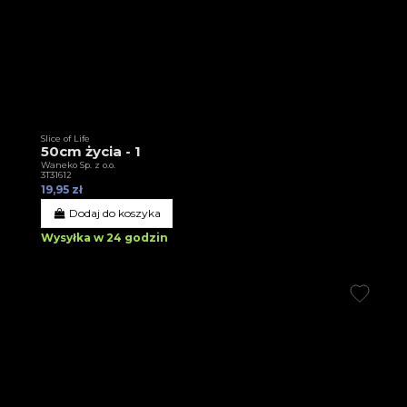
Slice of Life
50cm życia - 1
Waneko Sp. z o.o.
3T31612
19,95 zł
Dodaj do koszyka
Wysyłka w 24 godzin