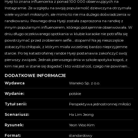
Hyeji to znana influencerka z ponad 100 000 obserwujących na
Instagramie. Ze względu na swoją popularność dziewczyna otrzymała
wiele wyznań miłosnych, ale mimo to nie ma dużego doświadczenia w
randkowaniu. Pewnego dnia Hyeji została zaproszona na randkę z
innym popularnym influencerem, którego potajemnie obserwowała. W
dniu długo oczekiwanego spotkania w klubie karaoke nie potrafiła się
powstrzymać przed zrobieniem selfie… stopami! Na jej nieszczęście
zobaczył to chłopak, z którym miała wcześniej bardzo nieprzyjemne
starcie. Po tej katastrofalnej randce Hyeji postanawia zakończyć swój
pierwszy związek. Jednak pierwszego dnia w szkole spotyka kogoś, z
kim nie jest w stanie się dogadać i kto widział coś, czego nie powinien…
DODATKOWE INFORMACJE
Wydawca
Waneko Sp. z o.o.
Wydanie:
polskie
Tytuł serii:
Perspektywa jednostronnej miłości
Scenariusz:
Ha Lim Jeong
Rysunek:
Yeon Woo Kim
Format:
standardowy