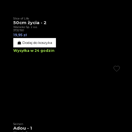
Slice of Life
50cm życia - 2
Waneko Sp. z o.o.
3T32150
19,95 zł
Dodaj do koszyka
Wysyłka w 24 godzin
Seinen
Adou - 1