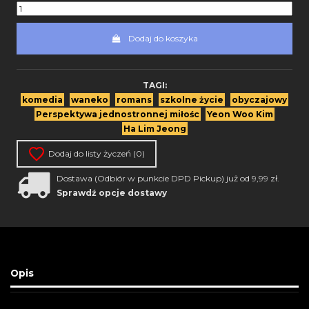
Dodaj do koszyka
TAGI:
komedia
waneko
romans
szkolne życie
obyczajowy
Perspektywa jednostronnej miłośc
Yeon Woo Kim
Ha Lim Jeong
Dodaj do listy życzeń (
0
)
Dostawa (Odbiór w punkcie DPD Pickup) już od 9,99 zł.
Sprawdź opcje dostawy
Opis