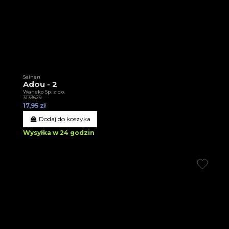
Seinen
Adou - 2
Waneko Sp. z o.o.
3T33629
17,95 zł
Dodaj do koszyka
Wysyłka w 24 godzin