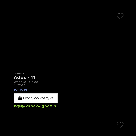
Seinen
Adou - 11
Waneko Sp. z o.o.
3T37537
17,95 zł
Dodaj do koszyka
Wysyłka w 24 godzin