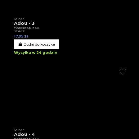
Seinen
Adou - 3
Waneko Sp. z o.o.
3T34105
17,95 zł
Dodaj do koszyka
Wysyłka w 24 godzin
Seinen
Adou - 4
Waneko Sp. z o.o.