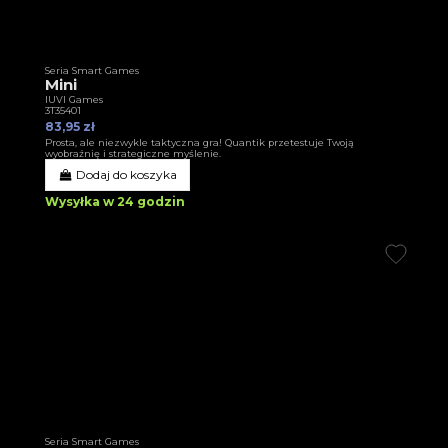
Seria Smart Games
Mini
IUVI Games
3T35401
83,95 zł
Prosta, ale niezwykle taktyczna gra! Quantik przetestuje Twoją
wyobraźnię i strategiczne myślenie.
Dodaj do koszyka
Wysyłka w 24 godzin
Seria Smart Games