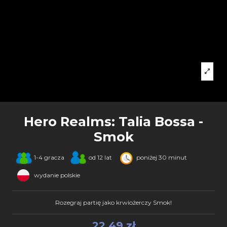
Hero Realms: Talia Bossa -
Smok
1-4 gracza
od 12 lat
poniżej 30 minut
wydanie polskie
Rozegraj partię jako krwiożerczy Smok!
22,49 zł