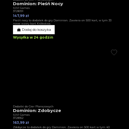
Dominion: Pieśń Nocy
IUVI Games
3T28091
147,99 zł
Pieśń nocy to dodatek do gry Dominion. Zawiera on 500 kart, w tym 33
nowe wzory kart Królestwa.
Dodaj do koszyka
Wysyłka w 24 godzin
Dodatki do Gier Planszowych
Dominion: Zdobycze
IUVI Games
3T28952
163,99 zł
Zdobycze to dodatek do gry Dominion. Zawiera on 500 kart w tym 40