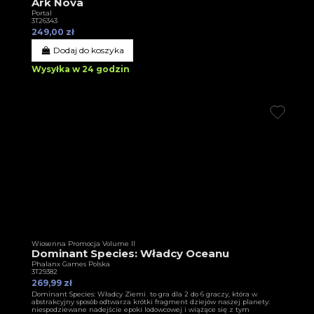
Ark Nova
Portal
3T26343
249,00 zł
Dodaj do koszyka
Wysyłka w 24 godzin
Wiosenna Promocja Volume II
Dominant Species: Władcy Oceanu
Phalanx Games Polska
3T29382
269,99 zł
Dominant Species: Władcy Ziemi to gra dla 2 do 6 graczy, która w
abstrakcyjny sposób odtwarza krótki fragment dziejów naszej planety:
niespodziewane nadejście epoki lodowcowej i wiążące się z tym