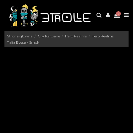
0
Strona główna
Gry Karciane
Hero Realms
Hero Realms:
Talia Bossa - Smok