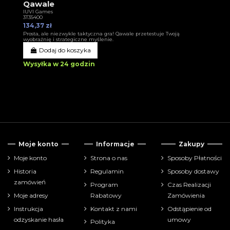
Qawale
IUVI Games
3T35400
134,37 zł
Prosta, ale niezwykle taktyczna gra! Qawale przetestuje Twoją
wyobraźnię i strategiczne myślenie.
Dodaj do koszyka
Wysyłka w 24 godzin
Moje konto
Informacje
Zakupy
Moje konto
Strona o nas
Sposoby Płatności
Historia
Regulamin
Sposoby dostawy
zamówień
Program
Czas Realizacji
Moje adresy
Rabatowy
Zamówienia
Instrukcja
Kontakt z nami
Odstąpienie od
odzyskanie hasła
umowy
Polityka