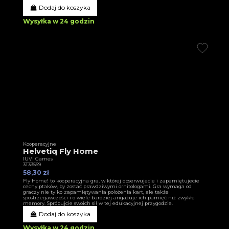
Dodaj do koszyka
Wysyłka w 24 godzin
Kooperacyjne
Helvetiq Fly Home
IUVI Games
3T33569
58,30 zł
Fly Home! to kooperacyjna gra, w której obserwujecie i zapamiętujecie
cechy ptaków, by zostać prawdziwymi ornitologami. Gra wymaga od
graczy nie tylko zapamiętywania położenia kart, ale także
spostrzegawczości i o wiele bardziej angażuje ich pamięć niż zwykłe
memory. Spróbujcie swoich sił w tej edukacyjnej przygodzie.
Dodaj do koszyka
Wysyłka w 24 godzin