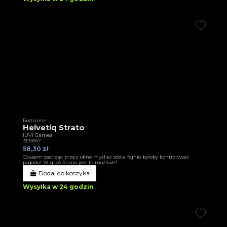
Rodzinne
Helvetiq Strato
IUVI Games
3T33567
58,30 zł
Czasem patrząc przez okno myślisz sobie fajnie byłoby kontrolować
pogodę! W grze Strato jest to możliwe!
Dodaj do koszyka
Wysyłka w 24 godzin