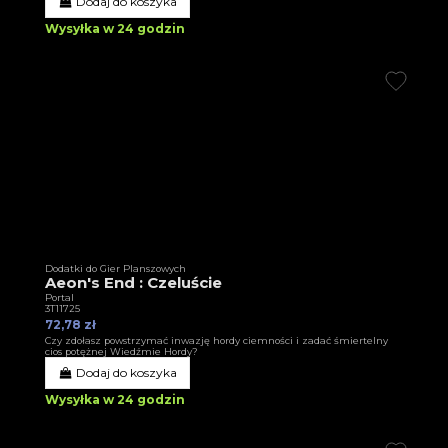
Dodaj do koszyka
Wysyłka w 24 godzin
Dodatki do Gier Planszowych
Aeon's End : Czeluście
Portal
3T11725
72,78 zł
Czy zdołasz powstrzymać inwazję hordy ciemności i zadać śmiertelny
cios potężnej Wiedźmie Hordy?
Dodaj do koszyka
Wysyłka w 24 godzin