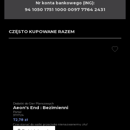
Nr konta bankowego (ING):
94 1050 1751 1000 0097 7764 2431
CZĘSTO KUPOWANE RAZEM
Dodatki do Gier Planszowych
Aeon's End : Bezimienni
Portal
3T11724
72,78 zł
Czas stanać do walki przeciwko nienazwanemu złu!