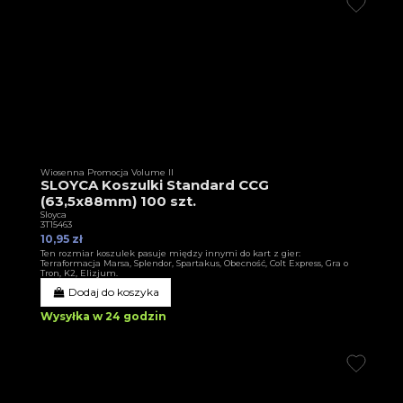
Wiosenna Promocja Volume II
SLOYCA Koszulki Standard CCG
(63,5x88mm) 100 szt.
Sloyca
3T15463
10,95 zł
Ten rozmiar koszulek pasuje między innymi do kart z gier:
Terraformacja Marsa, Splendor, Spartakus, Obecność, Colt Express, Gra o
Tron, K2, Elizjum.
Dodaj do koszyka
Wysyłka w 24 godzin