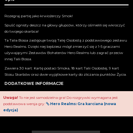
Rozegraj partię jako krwiożerczy Smok!
Spuść ognisty deszcz na głowy głupców, którzy ośmielili się wkroczyć
do twojego skarbca!
Ta Talia Bossa zastępuje twoją Talię Osobistą z podstawowego zestawu
Hero Realms. Dzięki niej będziesz mógł zmierzyć się z 1-5 graczami
używającymi Zestawów Bohaterów Hero Realms lub zagrać przeciw
innej Talii Bossa.
Zawiera 30 kart: Kartę postaci Smoka, 18 kart Talii Osobistej, 9 kart
Stosu Skarbów oraz dwie wyjątkowe karty do zliczania punktów Życia.
DODATKOWE INFORMACJE
Uwaga!
To nie jest samodzielna gra! Do rozgrywki wymagana jest
podstawowa wersja gry:
Hero Realms: Gra karciana (nowa
edycja)