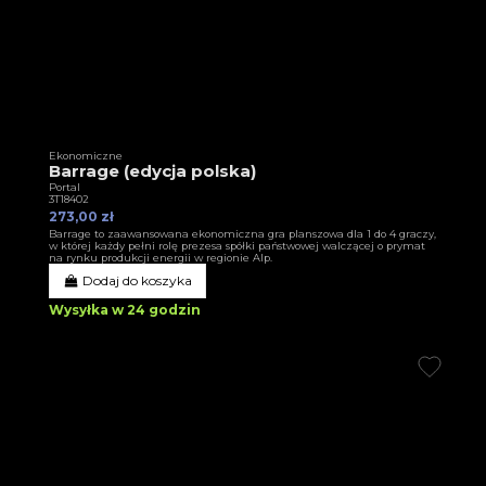
Ekonomiczne
Barrage (edycja polska)
Portal
3T18402
273,00 zł
Barrage to zaawansowana ekonomiczna gra planszowa dla 1 do 4 graczy,
w której każdy pełni rolę prezesa spółki państwowej walczącej o prymat
na rynku produkcji energii w regionie Alp.
Dodaj do koszyka
Wysyłka w 24 godzin