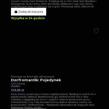
nowych wzorów kart Królestwa. Znajduje się w nim wiele kart Skarbów i
Następstwa. Są też karty, które pozwalają zdobywać Łupy; oraz Cechy,
modyfikujące stosy znajdujące się w grze. Powracają także Zdarzenia.
Dodaj do koszyka
Wysyłka w 24 godzin
Promocja na dzień gier planszowych
Dorfromantik: Pojedynek
IUVI Games
3T34804
129,95 zł
Dwie krainy rywalizują o miano najpiękniejszej. Spróbujcie swoich sił w
pojedynkowej odsłonie bestselerowej gry Dorfromantik! Kto z Was
najlepiej zagospodaruje teren i wypełni zadania powierzone przez
mieszkańców? Czy Twój kawałek terenu będzie bardziej zielony niż
przeciwnika? Dorformantik – Pojedynek wprowadza do rozgrywki dwa
dodatkowe Moduły, dzięki...