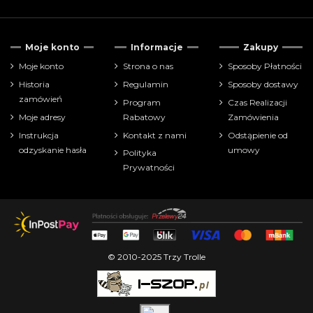
Tylko dostępne
263
Moje konto
Informacje
Zakupy
Nowe produkty
3
Moje konto
Strona o nas
Sposoby Płatności
Historia
Regulamin
Sposoby dostawy
Tylko produkty w promocji
204
zamówień
Program
Czas Realizacji
Moje adresy
Rabatowy
Zamówienia
Cena
Instrukcja
Kontakt z nami
Odstąpienie od
odzyskanie hasła
umowy
Polityka
zł
zł
Prywatności
Pokaż tylko
akcesoria
19
dodatki promocyjne
73
gry fabularne
1
gry karciane
4
© 2010-2025 Trzy Trolle
gry planszowe
230
książki
1
rozszerzenia gier karcianych
13