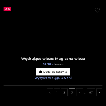
-7%
Wędrujące wieże: Magiczna wieża
62,30 zł
66,99 zł
Dodaj do koszyka
Wysyłka w ciągu
3-5 dni
1
2
3
4
…
97