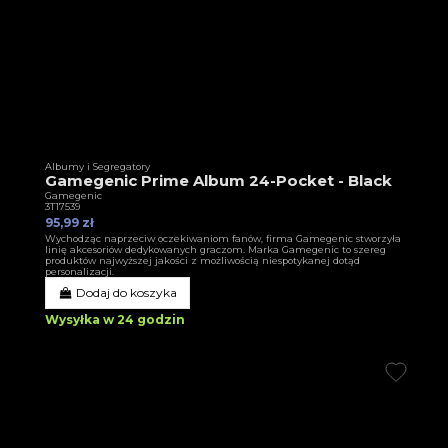
Albumy i Segregatory
Gamegenic Prime Album 24-Pocket - Black
Gamegenic
3T17539
95,99 zł
Wychodząc naprzeciw oczekiwaniom fanów, firma Gamegenic stworzyła
linię akcesoriów dedykowanych graczom. Marka Gamegenic to szereg
produktów najwyższej jakości z możliwością niespotykanej dotąd
personalizacji.
Dodaj do koszyka
Wysyłka w 24 godzin