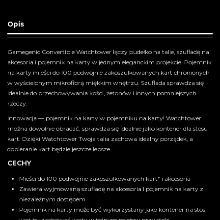
Opis
Gamegenic Convertible Watchtower łączy pudełko na talie, szufladę na
akcesoria i pojemnik na karty w jednym eleganckim projekcie. Pojemnik
na karty mieści do 100 podwójnie zakoszulkowanych kart chronionych
w wyścielonym mikrofibrą miękkim wnętrzu. Szuflada sprawdza się
idealnie do przechowywania kości, żetonów i innych pomniejszych
rzeczy.
Innowacja — pojemnik na karty w pojemniku na karty! Watchtower
można dowolnie obracać, sprawdza się idealnie jako kontener dla stosu
kart. Dzięki Watchtower Twoja talia zachowa idealny porządek, a
dobieranie kart będzie jeszcze lepsze.
CECHY
Mieści do 100 podwójnie zakoszulkowanych kart* i akcesoria
Zawiera wyjmowaną szufladę na akcesoria I pojemnik na karty z
niezależnym dostępem
Pojemnik na karty może być wykorzystany jako kontener na stos
kart by zachować karty w jednym miejscu przy stole