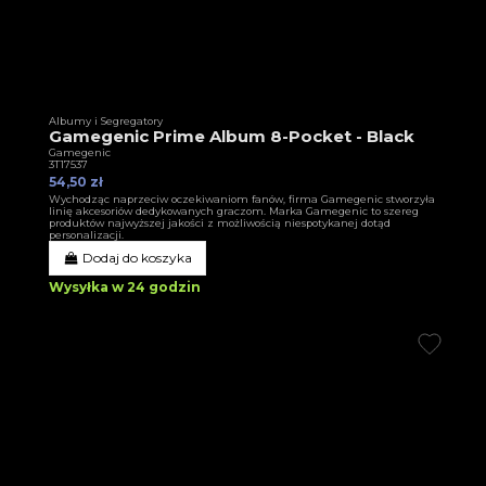
Albumy i Segregatory
Gamegenic Prime Album 8-Pocket - Black
Gamegenic
3T17537
54,50 zł
Wychodząc naprzeciw oczekiwaniom fanów, firma Gamegenic stworzyła
linię akcesoriów dedykowanych graczom. Marka Gamegenic to szereg
produktów najwyższej jakości z możliwością niespotykanej dotąd
personalizacji.
Dodaj do koszyka
Wysyłka w 24 godzin