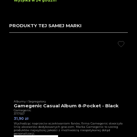
Wysyłka w 24 godzin
PRODUKTY TEJ SAMEJ MARKI
Albumy i Segregatory
Gamegenic Casual Album 8-Pocket - Black
Gamegenic
3T17557
31,90 zł
Wychodząc naprzeciw oczekiwaniom fanów, firma Gamegenic stworzyła
linię akcesoriów dedykowanych graczom. Marka Gamegenic to szereg
produktów najwyższej jakości z możliwością niespotykanej dotąd
personalizacji.