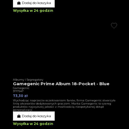
Dodaj do koszyka
Wysyłka w 24 godzin
Albumy i Segregatory
Gamegenic Prime Album 18-Pocket - Blue
Gamegenic
3T17547
73,30 zł
Wychodząc naprzeciw oczekiwaniom fanów, firma Gamegenic stworzyła
linię akcesoriów dedykowanych graczom. Marka Gamegenic to szereg
produktów najwyższej jakości z możliwością niespotykanej dotąd
personalizacji.
Dodaj do koszyka
Wysyłka w 24 godzin