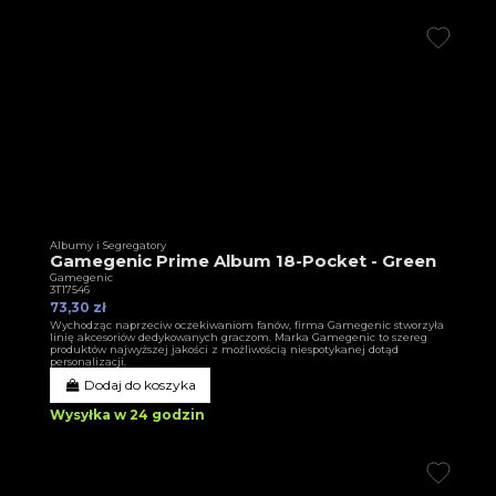
Albumy i Segregatory
Gamegenic Prime Album 18-Pocket - Green
Gamegenic
3T17546
73,30 zł
Wychodząc naprzeciw oczekiwaniom fanów, firma Gamegenic stworzyła
linię akcesoriów dedykowanych graczom. Marka Gamegenic to szereg
produktów najwyższej jakości z możliwością niespotykanej dotąd
personalizacji.
Dodaj do koszyka
Wysyłka w 24 godzin