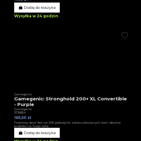
Dodaj do koszyka
Wysyłka w 24 godzin
Gamegenic
Gamegenic: Stronghold 200+ XL Convertible
- Purple
Gamegenic
3T36854
165,50 zł
Fioletowy deck box na 200 podwójnie zakoszulkowanych kart, idealne
pudełko na Twoje talie
Dodaj do koszyka