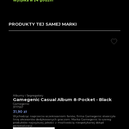
Wysyłka w 24 godzin
PRODUKTY TEJ SAMEJ MARKI
Albumy i Segregatory
Gamegenic Casual Album 8-Pocket - Black
Gamegenic
3T17557
31,90 zł
Wychodząc naprzeciw oczekiwaniom fanów, firma Gamegenic stworzyła
linię akcesoriów dedykowanych graczom. Marka Gamegenic to szereg
produktów najwyższej jakości z możliwością niespotykanej dotąd
personalizacji.