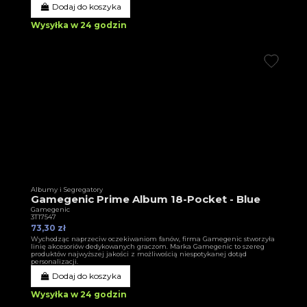
Dodaj do koszyka
Wysyłka w 24 godzin
Albumy i Segregatory
Gamegenic Prime Album 18-Pocket - Blue
Gamegenic
3T17547
73,30 zł
Wychodząc naprzeciw oczekiwaniom fanów, firma Gamegenic stworzyła
linię akcesoriów dedykowanych graczom. Marka Gamegenic to szereg
produktów najwyższej jakości z możliwością niespotykanej dotąd
personalizacji.
Dodaj do koszyka
Wysyłka w 24 godzin