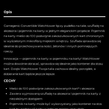
Opis
Gamegenic Convertible Watchtower łączy pudełko na talie, szufladę na
akcesoria i pojemnik na karty w jednym eleganckim projekcie. Pojemnik
na karty mieści do 100 podwójnie zakoszulkowanych kart chronionych
w wyścielonym mikrofibrą miękkim wnętrzu. Szuflada sprawdza się
idealnie do przechowywania kości, żetonów i innych pomniejszych
rzeczy.
Innowacja — pojemnik na karty w pojemniku na karty! Watchtower
można dowolnie obracać, sprawdza się idealnie jako kontener dla stosu
kart. Dzięki Watchtower Twoja talia zachowa idealny porządek, a
dobieranie kart będzie jeszcze lepsze.
CECHY
Mieści do 100 podwójnie zakoszulkowanych kart* i akcesoria
Zawiera wyjmowaną szufladę na akcesoria I pojemnik na karty z
niezależnym dostępem
Pojemnik na karty może być wykorzystany jako kontener na stos
kart by zachować karty w jednym miejscu przy stole