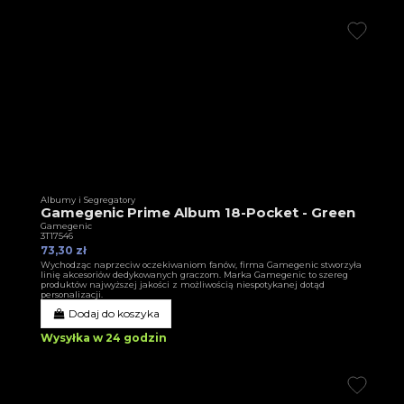
Albumy i Segregatory
Gamegenic Prime Album 18-Pocket - Green
Gamegenic
3T17546
73,30 zł
Wychodząc naprzeciw oczekiwaniom fanów, firma Gamegenic stworzyła
linię akcesoriów dedykowanych graczom. Marka Gamegenic to szereg
produktów najwyższej jakości z możliwością niespotykanej dotąd
personalizacji.
Dodaj do koszyka
Wysyłka w 24 godzin