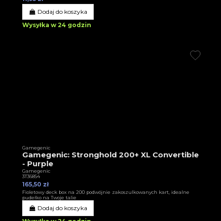
Dodaj do koszyka
Wysyłka w 24 godzin
Gamegenic
Gamegenic: Stronghold 200+ XL Convertible
- Purple
Gamegenic
3T36854
165,50 zł
Fioletowy deck box na 200 podwójnie zakoszulkowanych kart, idealne
pudełko na Twoje talie
Dodaj do koszyka