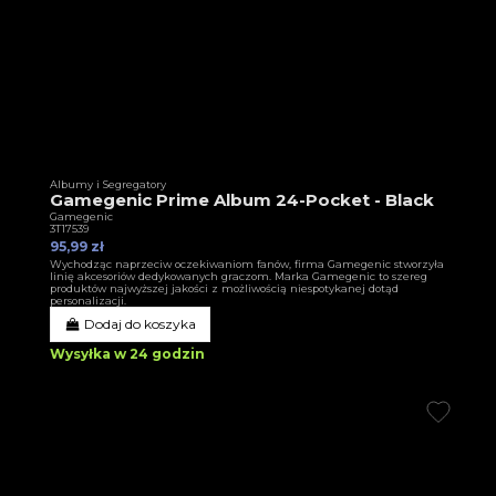
Albumy i Segregatory
Gamegenic Prime Album 24-Pocket - Black
Gamegenic
3T17539
95,99 zł
Wychodząc naprzeciw oczekiwaniom fanów, firma Gamegenic stworzyła
linię akcesoriów dedykowanych graczom. Marka Gamegenic to szereg
produktów najwyższej jakości z możliwością niespotykanej dotąd
personalizacji.
Dodaj do koszyka
Wysyłka w 24 godzin