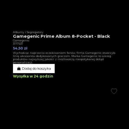
Albumy i Segregatory
Gamegenic Prime Album 8-Pocket - Black
Gamegenic
3T17537
54,50 zł
Wychodząc naprzeciw oczekiwaniom fanów, firma Gamegenic stworzyła
linię akcesoriów dedykowanych graczom. Marka Gamegenic to szereg
produktów najwyższej jakości z możliwością niespotykanej dotąd
personalizacji.
Dodaj do koszyka
Wysyłka w 24 godzin