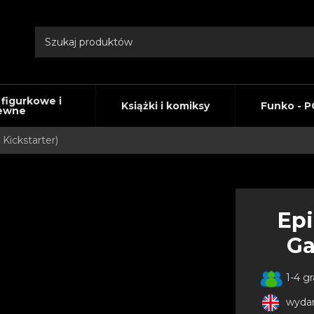
 figurkowe i
Książki i komiksy
Funko - P
ewne
Kickstarter)
Epi
Ga
1-4 g
wydan