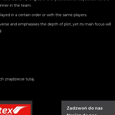
inner in the team.
ayed in a certain order or with the same players.
erse and emphasises the depth of plot, yet its main focus will
g.
ach znajdziecie
tutaj
.
Zadzwoń do nas