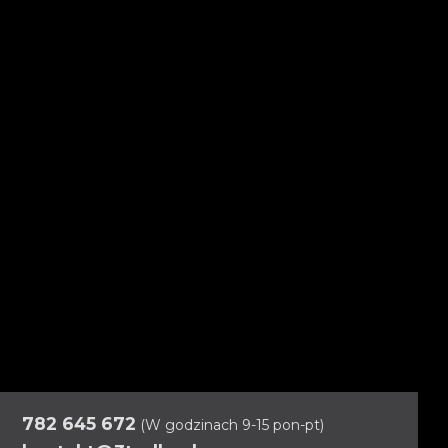
782 645 672
(W godzinach 9-15 pon-pt)