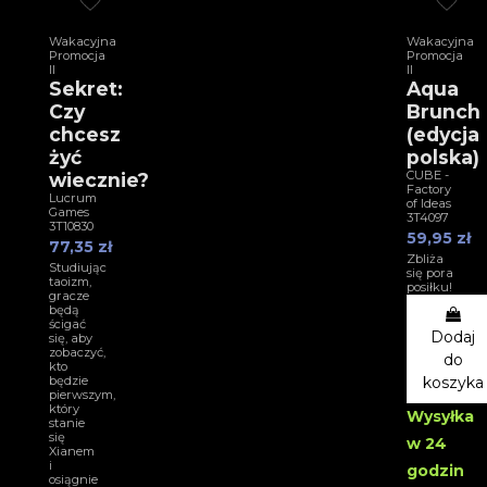
Wakacyjna
Wakacyjna
Promocja
Promocja
II
II
Sekret:
Aqua
Czy
Brunch
chcesz
(edycja
żyć
polska)
CUBE -
wiecznie?
Factory
Lucrum
of Ideas
Games
3T4097
3T10830
59,95 zł
77,35 zł
Zbliża
Studiując
się pora
taoizm,
posiłku!
gracze
będą
ścigać
Dodaj
się, aby
zobaczyć,
do
kto
będzie
koszyka
pierwszym,
który
Wysyłka
stanie
się
w 24
Xianem
i
godzin
osiągnie