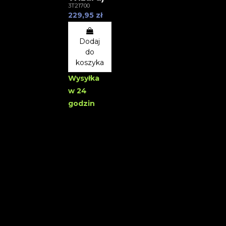
3T21700
229,95 zł
Dodaj
do
koszyka
Wysyłka
w 24
godzin