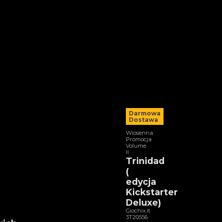
Darmowa
Dostawa
Wiosenna
Promocja
Volume
II
Trinidad
(
edycja
Kickstarter
Deluxe)
Giochix.it
3T20556