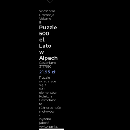
Wiosenna
Promocja
Volume
II
Puzzle
500
el.
Lato
w
Alpach
Castorland
3T17990
21,95 zł
Puzzle
składające
się z
500
elementów.
Kolekcja
Castorland
to
różnorodność
motywów
i
wysoka
jakość
wykonania.