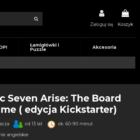
Zaloguj się
Koszyk
Łamigłówki i
OP!
Akcesoria
Puzzle
c Seven Arise: The Board
me ( edycja Kickstarter)
racza
od 13 lat
ok. 60-90 minut
ie angielskie