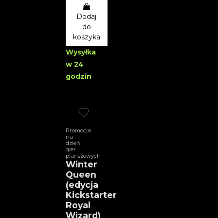
Dodaj
do
koszyka
Wysyłka
w 24
godzin
Promocja
na
dzień
gier
planszowych
Winter
Queen
(edycja
Kickstarter
Royal
Wizard)