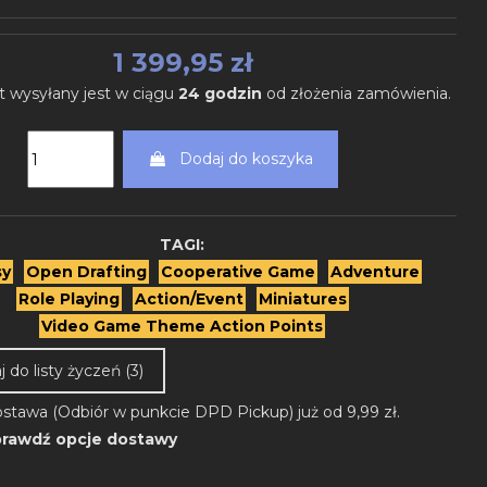
1 399,95 zł
t wysyłany jest w ciągu
24 godzin
od złożenia zamówienia.
Dodaj do koszyka
TAGI:
sy
Open Drafting
Cooperative Game
Adventure
Role Playing
Action/Event
Miniatures
Video Game Theme Action Points
 do listy życzeń (
3
)
stawa (Odbiór w punkcie DPD Pickup) już od 9,99 zł.
rawdź opcje dostawy