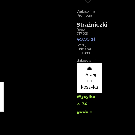
Wakacyjna
Promocja
II
Strażniczki
Rebel
3T7689
49,95 zł
Steruj
ludzkimi
cnotami
i
słabościami
Dodaj
do
koszyka
Wysyłka
w 24
godzin