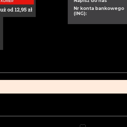
Napisz do nas
Nr konta bankowego
(ING):